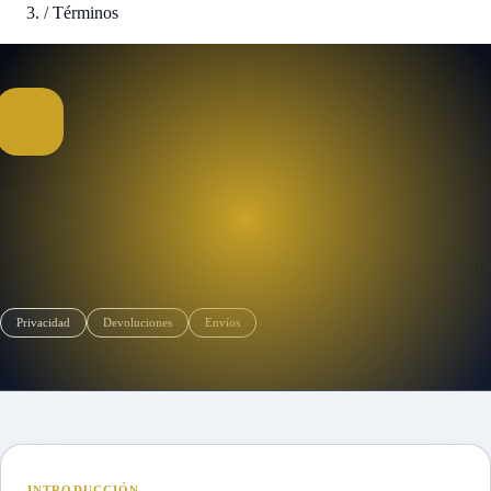
/
Términos
Términos de Servicio
Última actualización: 3 abr 2026
·
Fuente: política de la tienda Shopify.
Privacidad
Devoluciones
Envíos
INTRODUCCIÓN