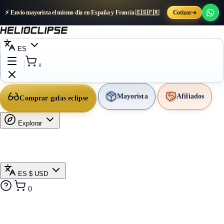
⚡ Envío mayorista el mismo día en España y Francia 🇪🇸🇫🇷
Cotizar
ES
0
Mayorista
Afiliados
Comprar gafas eclipse
Explorar
ES
$ USD
0