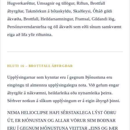
Hugverkaréttur, Umsagnir og tillögur, Riftun, Brottfall
ábyrgðar, Takmörkun á bótaskyldu, Skaðleysi, Óháð gildi
ákvæða, Brottfall, Heildarsamningur, Framsal, Gildandi lög,
Persónuverndarstefna og öll ákvæði sem eðli sínum samkvæmt
eiga að lifa yfir riftunina.
HLUTI 16 – BROTTFALL ÁBYRGÐAR
Upplýsingarnar sem kynntar eru í gegnum Þjónustuna eru
eingöngu til almennra upplýsingalegra nota. Við gefum engar
ábyrgðir á nákvæmni, heildarleika eða nytsamleika þeirra.
Sérhver notkun á slíkum upplýsingum er á eigin ábyrgð þinni.
NEMA HELIOCLIPSE HAFI SÉRSTAKLEGA LÝST ÖÐRU
ÚT, ER ÞJÓNUSTAN OG ALLAR VÖRUR SEM BOÐNAR
ERU Í GEGNUM ÞJÓNUSTUNA VEITTAR „EINS OG ÞÆR