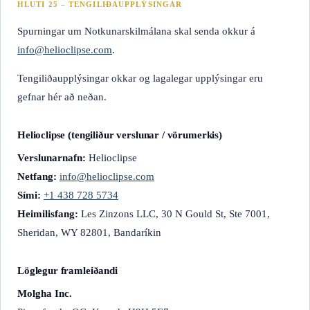
HLUTI 25 – TENGILIÐAUPPLÝSINGAR
Spurningar um Notkunarskilmálana skal senda okkur á
info@helioclipse.com
.
Tengiliðaupplýsingar okkar og lagalegar upplýsingar eru
gefnar hér að neðan.
Helioclipse (tengiliður verslunar / vörumerkis)
Verslunarnafn:
Helioclipse
Netfang:
info@helioclipse.com
Sími:
+1 438 728 5734
Heimilisfang:
Les Zinzons LLC, 30 N Gould St, Ste 7001,
Sheridan, WY 82801, Bandaríkin
Löglegur framleiðandi
Molgha Inc.