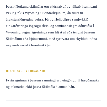
Þessir Notkunarskilmálar eru stjórnað af og túlkað í samræmi
við lög ríkis Wyoming í Bandaríkjunum, án tillits til
áreksturslögreglna þeirra. Þú og Helioclipse samþykkið
einkaréttarlega lögsögu ríkis- og sambandslegra dómstóla í
Wyoming vegna ágreinings sem hlýst af eða tengist þessum
Skilmálum eða Þjónustunni, með fyrirvara um skyldubundna
neytendavernd í búseturíki þínu.
HLUTI 23 – FYRIRSAGNIR
Fyrirsagnirnar í þessum samningi eru eingöngu til hægðarauka
og takmarka ekki þessa Skilmála á annan hátt.