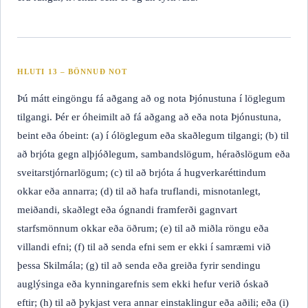
HLUTI 13 – BÖNNUÐ NOT
Þú mátt eingöngu fá aðgang að og nota Þjónustuna í löglegum
tilgangi. Þér er óheimilt að fá aðgang að eða nota Þjónustuna,
beint eða óbeint: (a) í ólöglegum eða skaðlegum tilgangi; (b) til
að brjóta gegn alþjóðlegum, sambandslögum, héraðslögum eða
sveitarstjórnarlögum; (c) til að brjóta á hugverkaréttindum
okkar eða annarra; (d) til að hafa truflandi, misnotanlegt,
meiðandi, skaðlegt eða ógnandi framferði gagnvart
starfsmönnum okkar eða öðrum; (e) til að miðla röngu eða
villandi efni; (f) til að senda efni sem er ekki í samræmi við
þessa Skilmála; (g) til að senda eða greiða fyrir sendingu
auglýsinga eða kynningarefnis sem ekki hefur verið óskað
eftir; (h) til að þykjast vera annar einstaklingur eða aðili; eða (i)