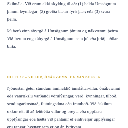
Skilmála. Við erum ekki skyldug til að: (1) halda Umsögnum
þínum leynilegar; (2) greiða bætur fyrir þær; eða (3) svara
þeim.
Þú berð einn ábyrgð á Umsögnum þínum og nákvæmni þeirra.
Við berum enga ábyrgð á Umsögnum sem þú eða þriðji aðilar
birta.
HLUTI 12 – VILLUR, ÓNÁKVÆMNI OG VANRÆKSLA
Þjónustan getur stundum innihaldið innsláttarvillur, ónákvæmni
eða vanrækslu varðandi vörulýsingar, verð, kynningar, tilboð,
sendingarkostnað, flutningstíma eða framboð. Við áskilum
okkur rétt til að leiðrétta villur og breyta eða uppfæra
upplýsingar eða hætta við pantanir ef einhverjar upplýsingar
eru rangar, hvenær sem er og án fyrirvara.