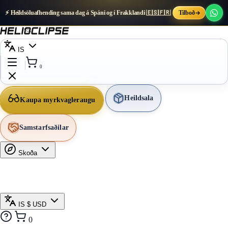
⚡ Heildsöluafhending sama dag á Spáni og í Frakklandi 🇪🇸🇫🇷
Tilboð
IS
0
Heildsala
Kaupa myrkvagleraugu
Samstarfsaðilar
Skoða
IS
$ USD
0