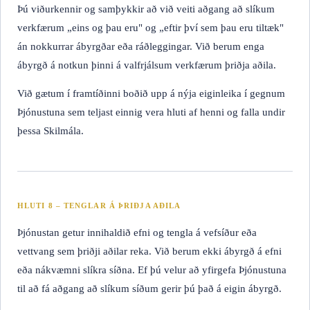
Þú viðurkennir og samþykkir að við veiti aðgang að slíkum
verkfærum „eins og þau eru" og „eftir því sem þau eru tiltæk"
án nokkurrar ábyrgðar eða ráðleggingar. Við berum enga
ábyrgð á notkun þinni á valfrjálsum verkfærum þriðja aðila.
Við gætum í framtíðinni boðið upp á nýja eiginleika í gegnum
Þjónustuna sem teljast einnig vera hluti af henni og falla undir
þessa Skilmála.
HLUTI 8 – TENGLAR Á ÞRIÐJA AÐILA
Þjónustan getur innihaldið efni og tengla á vefsíður eða
vettvang sem þriðji aðilar reka. Við berum ekki ábyrgð á efni
eða nákvæmni slíkra síðna. Ef þú velur að yfirgefa Þjónustuna
til að fá aðgang að slíkum síðum gerir þú það á eigin ábyrgð.