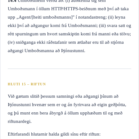
14.4
Umboðsmenn verða að: (i) auðkenna sig sem
Umboðsmann í öllum HTTP/HTTPS-beiðnum með því að taka
upp „Agent/[heiti umboðsmanns]" í notanda­streng; (ii) leyna
ekki því að aðgangur komi frá Umboðsmanni; (iii) svara satt og
rétt spurningum um hvort samskiptin komi frá manni eða tölvu;
(iv) sniðganga ekki ráðstafanir sem ætlaðar eru til að stjórna
aðgangi Umboðsmanna að Þjónustunni.
HLUTI 15 – RIFTUN
Við gætum slitið þessum samningi eða aðgangi þínum að
Þjónustunni hvenær sem er og án fyrirvara að eigin geðþótta,
og þú munt enn bera ábyrgð á öllum upphæðum til og með
riftunardegi.
Eftirfarandi hlutarnir halda gildi sínu eftir riftun: