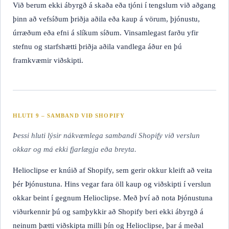
Við berum ekki ábyrgð á skaða eða tjóni í tengslum við aðgang
þinn að vefsíðum þriðja aðila eða kaup á vörum, þjónustu,
úrræðum eða efni á slíkum síðum. Vinsamlegast farðu yfir
stefnu og starfshætti þriðja aðila vandlega áður en þú
framkvæmir viðskipti.
HLUTI 9 – SAMBAND VIÐ SHOPIFY
Þessi hluti lýsir nákvæmlega sambandi Shopify við verslun
okkar og má ekki fjarlægja eða breyta.
Helioclipse er knúið af Shopify, sem gerir okkur kleift að veita
þér Þjónustuna. Hins vegar fara öll kaup og viðskipti í verslun
okkar beint í gegnum Helioclipse. Með því að nota Þjónustuna
viðurkennir þú og samþykkir að Shopify beri ekki ábyrgð á
neinum þætti viðskipta milli þín og Helioclipse, þar á meðal