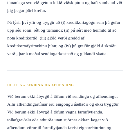
tímanlega svo við getum lokið viðskiptum og haft samband við
þig þegar þörf krefur.
Þú lýsir því yfir og tryggir að (i) kreditkortagögn sem þú gefur
upp séu sönn, rétt og tæmandi; (ii) þú sért með heimild til að
nota kreditkortið; (iii) gjöld verði greidd af
kreditkortafyrirtækinu þínu; og (iv) þú greiðir gjöld á skráðu
verði, þar á meðal sendingarkostnað og gildandi skatta.
HLUTI 5 – SENDING OG AFHENDING
Við berum ekki ábyrgð á töfum við sendingu og afhendingu.
Allir afhendingartímar eru eingöngu áætlaðir og ekki tryggðir.
Við berum ekki ábyrgð á töfum vegna farmflytjenda,
tollafgreiðslu eða atburða utan stjórnar okkar. Þegar við
afhendum vörur til farmflytjanda færist eignarrétturinn og