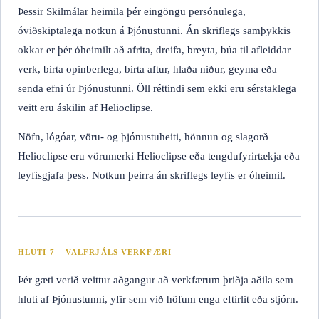
Þessir Skilmálar heimila þér eingöngu persónulega,
óviðskiptalega notkun á Þjónustunni. Án skriflegs samþykkis
okkar er þér óheimilt að afrita, dreifa, breyta, búa til afleiddar
verk, birta opinberlega, birta aftur, hlaða niður, geyma eða
senda efni úr Þjónustunni. Öll réttindi sem ekki eru sérstaklega
veitt eru áskilin af Helioclipse.
Nöfn, lógóar, vöru- og þjónustuheiti, hönnun og slagorð
Helioclipse eru vörumerki Helioclipse eða tengdufyrirtækja eða
leyfisgjafa þess. Notkun þeirra án skriflegs leyfis er óheimil.
HLUTI 7 – VALFRJÁLS VERKFÆRI
Þér gæti verið veittur aðgangur að verkfærum þriðja aðila sem
hluti af Þjónustunni, yfir sem við höfum enga eftirlit eða stjórn.