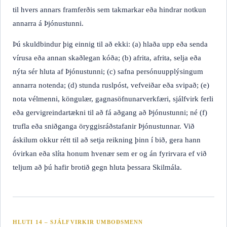
til hvers annars framferðis sem takmarkar eða hindrar notkun
annarra á Þjónustunni.
Þú skuldbindur þig einnig til að ekki: (a) hlaða upp eða senda
vírusa eða annan skaðlegan kóða; (b) afrita, afrita, selja eða
nýta sér hluta af Þjónustunni; (c) safna persónuupplýsingum
annarra notenda; (d) stunda ruslpóst, vefveiðar eða svipað; (e)
nota vélmenni, köngulær, gagnasöfnunarverkfæri, sjálfvirk ferli
eða gervigreindartækni til að fá aðgang að Þjónustunni; né (f)
trufla eða sniðganga öryggisráðstafanir Þjónustunnar. Við
áskilum okkur rétt til að setja reikning þinn í bið, gera hann
óvirkan eða slíta honum hvenær sem er og án fyrirvara ef við
teljum að þú hafir brotið gegn hluta þessara Skilmála.
HLUTI 14 – SJÁLFVIRKIR UMBOÐSMENN