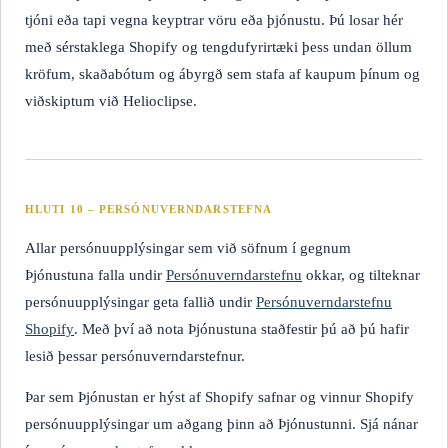
tjóni eða tapi vegna keyptrar vöru eða þjónustu. Þú losar hér
með sérstaklega Shopify og tengdufyrirtæki þess undan öllum
kröfum, skaðabótum og ábyrgð sem stafa af kaupum þínum og
viðskiptum við Helioclipse.
HLUTI 10 – PERSÓNUVERNDARSTEFNA
Allar persónuupplýsingar sem við söfnum í gegnum
Þjónustuna falla undir
Persónuverndarstefnu
okkar, og tilteknar
persónuupplýsingar geta fallið undir
Persónuverndarstefnu
Shopify
. Með því að nota Þjónustuna staðfestir þú að þú hafir
lesið þessar persónuverndarstefnur.
Þar sem Þjónustan er hýst af Shopify safnar og vinnur Shopify
persónuupplýsingar um aðgang þinn að Þjónustunni. Sjá nánar