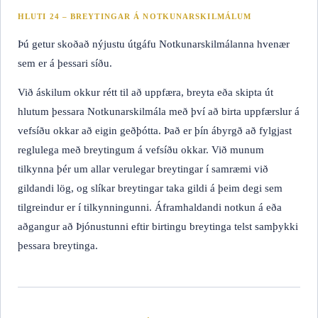
HLUTI 24 – BREYTINGAR Á NOTKUNARSKILMÁLUM
Þú getur skoðað nýjustu útgáfu Notkunarskilmálanna hvenær
sem er á þessari síðu.
Við áskilum okkur rétt til að uppfæra, breyta eða skipta út
hlutum þessara Notkunarskilmála með því að birta uppfærslur á
vefsíðu okkar að eigin geðþótta. Það er þín ábyrgð að fylgjast
reglulega með breytingum á vefsíðu okkar. Við munum
tilkynna þér um allar verulegar breytingar í samræmi við
gildandi lög, og slíkar breytingar taka gildi á þeim degi sem
tilgreindur er í tilkynningunni. Áframhaldandi notkun á eða
aðgangur að Þjónustunni eftir birtingu breytinga telst samþykki
þessara breytinga.