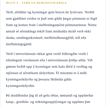
HLUTI 4 – VERÐ OG REIKNINGSFÆRSLA
Verð, afsláttur og kynningar geta breyst án fyrirvara. Verðið
sem gjaldfært verður er það sem gildir þegar pöntunin er lögð
fram og kemur fram í staðfestingarpósti pöntunarinnar. Nema
annað sé sérstaklega tekið fram innihalda skráð verð ekki
skatta, sendingarkostnað, meðhöndlunargjöld, toll eða
innflutningsgjöld.
Verð í netverslunum okkar geta verið frábrugðin verði í
efnislegum verslunum eða í netverslunum þriðja aðila. Við
gætum boðið upp á kynningar sem hafa áhrif á verðlag og
stjórnast af sérstökum skilyrðum. Ef misræmi er á milli
kynningarskilyrða og þessara Skilmála gilda
kynningarskilyrðin.
Þú skuldbindur þig til að gefa réttar, tæmandi og uppfærðar
kaup-, greiðslu- og reikningsupplýsingar og uppfæra þær