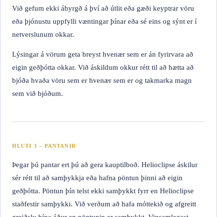
Við gefum ekki ábyrgð á því að útlit eða gæði keyptrar vöru
eða þjónustu uppfylli væntingar þínar eða sé eins og sýnt er í
netverslunum okkar.
Lýsingar á vörum geta breyst hvenær sem er án fyrirvara að
eigin geðþótta okkar. Við áskildum okkur rétt til að hætta að
bjóða hvaða vöru sem er hvenær sem er og takmarka magn
sem við bjóðum.
HLUTI 3 – PANTANIR
Þegar þú pantar ert þú að gera kauptilboð. Helioclipse áskilur
sér rétt til að samþykkja eða hafna pöntun þinni að eigin
geðþótta. Pöntun þín telst ekki samþykkt fyrr en Helioclipse
staðfestir samþykki. Við verðum að hafa móttekið og afgreitt