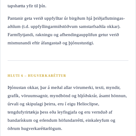
tapshætta yfir til þín.
Pantanir geta verið uppfylltar úr birgðum hjá þriðjaflutningas­
aðilum (t.d. uppfyllingarmiðstöðvum samstarfsaðila okkar).
Farmflytjandi, rakningu og afhendingaupplifun getur verið
mismunandi eftir áfangastað og þjónustustigi.
HLUTI 6 – HUGVERKARÉTTUR
Þjónustan okkar, þar á meðal allar vörumerki, texti, myndir,
grafík, vöruumsagnir, myndbönd og hljóðskrár, ásamt hönnun,
úrvali og skipulagi þeirra, eru í eigu Helioclipse,
tengdufyrirtækja þess eða leyfisgjafa og eru vernduð af
bandarískum og erlendum höfundarrétti, einkaleyfum og
öðrum hugverkaréttarlögum.