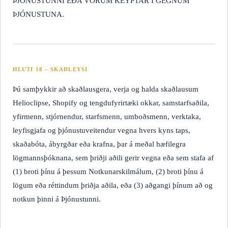
ÞJÓNUSTUNNI EÐA VÖRUM KEYPTAR Í GEGNUM
ÞJÓNUSTUNA.
HLUTI 18 – SKAÐLEYSI
Þú samþykkir að skaðlaus­gera, verja og halda skaðlausum
Helioclipse, Shopify og tengdufyrirtæki okkar, samstarfsaðila,
yfirmenn, stjórnendur, starfsmenn, umboðsmenn, verktaka,
leyfisgjafa og þjónustuveitendur vegna hvers kyns taps,
skaðabóta, ábyrgðar eða krafna, þar á meðal hæfilegra
lögmannsþóknana, sem þriðji aðili gerir vegna eða sem stafa af
(1) broti þínu á þessum Notkunarskilmálum, (2) broti þínu á
lögum eða réttindum þriðja aðila, eða (3) aðgangi þínum að og
notkun þinni á Þjónustunni.