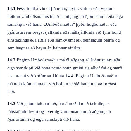
14.1
Þessi hluti á við ef þú notar, leyfir, virkjar eða veldur
notkun Umboðsmanns til að fá aðgang að Þjónustunni eða eiga
samskipti við hana. „Umboðsmaður" þýðir hugbúnaður eða
þjónusta sem bregst sjálfkrafa eða hálfsjálfkrafa við fyrir hönd
einstaklings eða aðila eða samkvæmt leiðbeiningum þeirra og
sem hægt er að keyra án beinnar eftirlits.
14.2
Enginn Umboðsmaður má fá aðgang að Þjónustunni eða
eiga samskipti við hana nema hann greini sig alltaf frá og starfi
í samræmi við kröfurnar í hluta 14.4. Enginn Umboðsmaður
má nota Þjónustuna ef við höfum beðið hann um að forðast
það.
14.3
Við getum takmarkað, þar á meðal með tæknilegar
ráðstafanir, hvort og hvernig Umboðsmenn fá aðgang að
Þjónustunni og eiga samskipti við hana.