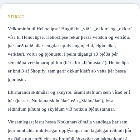
YFIRLIT
Velkomin/n til Helioclipse! Hugtökin „við", „okkur" og „okkar"
vísa til Helioclipse. Helioclipse rekur þessa verslun og vefsíðu,
þar með talið allar tengdar upplýsingar, efni, eiginleika,
verkfæri, vörur og þjónustu, í þeim tilgangi að bjóða þér
sérsniðna verslunarupplifun (hér eftir „Þjónustan"). Helioclipse
er knúið af Shopify, sem gerir okkur kleift að veita þér þessa
þjónustu.
Eftirfarandi skilmálar og skilyrði, ásamt stefnum sem vísað er í
hér (þessir „Notkunarskilmálar" eða „Skilmálar"), lýsa
réttindum þínum og skyldum við notkun Þjónustunnar.
Vinsamlegast lestu þessa Notkunarskilmála vandlega þar sem
þeir innihalda mikilvægar upplýsingar um lagalegar réttindi þín
og fjalla um atriði eins og brottfall ábyrgðar og takmarkanir á