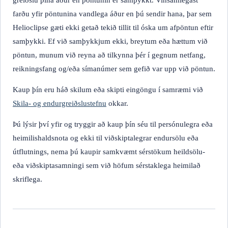
greiðslu þína áður en pöntunin er samþykkt. Vinsamlegast
farðu yfir pöntunina vandlega áður en þú sendir hana, þar sem
Helioclipse gæti ekki getað tekið tillit til óska um afpöntun eftir
samþykki. Ef við samþykkjum ekki, breytum eða hættum við
pöntun, munum við reyna að tilkynna þér í gegnum netfang,
reikningsfang og/eða símanúmer sem gefið var upp við pöntun.
Kaup þín eru háð skilum eða skipti eingöngu í samræmi við
Skila- og endurgreiðslustefnu
okkar.
Þú lýsir því yfir og tryggir að kaup þín séu til persónulegra eða
heimilishalds­nota og ekki til viðskiptalegrar endursölu eða
útflutnings, nema þú kaupir samkvæmt sérstökum heildsölu-
eða viðskiptasamningi sem við höfum sérstaklega heimilað
skriflega.