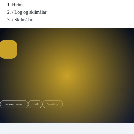
Heim
/
Lög og skilmálar
/
Skilmálar
Notkunarskilmálar
Síðast uppfært: 3. apr. 2026
·
Uppruni: verslunarskilmálar í Shopify.
Persónuvernd
Skil
Sending