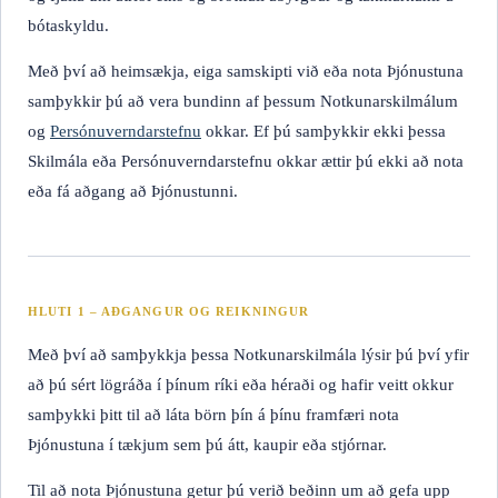
bótaskyldu.
Með því að heimsækja, eiga samskipti við eða nota Þjónustuna
samþykkir þú að vera bundinn af þessum Notkunarskilmálum
og
Persónuverndarstefnu
okkar. Ef þú samþykkir ekki þessa
Skilmála eða Persónuverndarstefnu okkar ættir þú ekki að nota
eða fá aðgang að Þjónustunni.
HLUTI 1 – AÐGANGUR OG REIKNINGUR
Með því að samþykkja þessa Notkunarskilmála lýsir þú því yfir
að þú sért lögráða í þínum ríki eða héraði og hafir veitt okkur
samþykki þitt til að láta börn þín á þínu framfæri nota
Þjónustuna í tækjum sem þú átt, kaupir eða stjórnar.
Til að nota Þjónustuna getur þú verið beðinn um að gefa upp