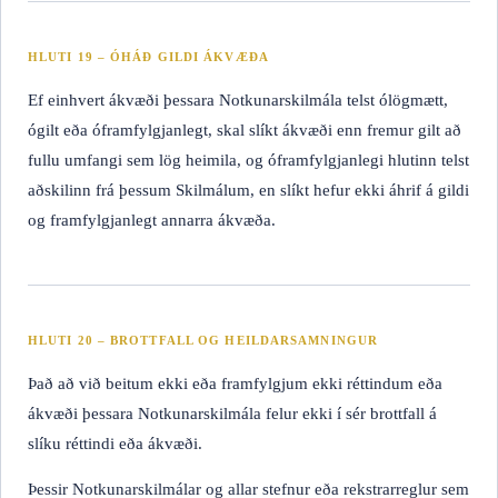
HLUTI 19 – ÓHÁÐ GILDI ÁKVÆÐA
Ef einhvert ákvæði þessara Notkunarskilmála telst ólögmætt,
ógilt eða óframfylgjanlegt, skal slíkt ákvæði enn fremur gilt að
fullu umfangi sem lög heimila, og óframfylgjanlegi hlutinn telst
aðskilinn frá þessum Skilmálum, en slíkt hefur ekki áhrif á gildi
og framfylgjanlegt annarra ákvæða.
HLUTI 20 – BROTTFALL OG HEILDARSAMNINGUR
Það að við beitum ekki eða framfylgjum ekki réttindum eða
ákvæði þessara Notkunarskilmála felur ekki í sér brottfall á
slíku réttindi eða ákvæði.
Þessir Notkunarskilmálar og allar stefnur eða rekstrarreglur sem