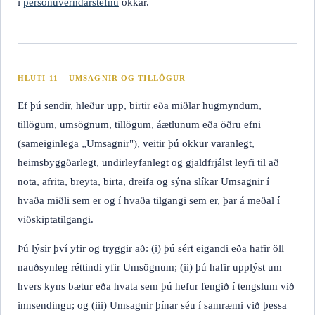
í
persónuverndarstefnu
okkar.
HLUTI 11 – UMSAGNIR OG TILLÖGUR
Ef þú sendir, hleður upp, birtir eða miðlar hugmyndum,
tillögum, umsögnum, tillögum, áætlunum eða öðru efni
(sameiginlega „Umsagnir"), veitir þú okkur varanlegt,
heimsbyggðarlegt, undirleyfanlegt og gjaldfrjálst leyfi til að
nota, afrita, breyta, birta, dreifa og sýna slíkar Umsagnir í
hvaða miðli sem er og í hvaða tilgangi sem er, þar á meðal í
viðskiptatilgangi.
Þú lýsir því yfir og tryggir að: (i) þú sért eigandi eða hafir öll
nauðsynleg réttindi yfir Umsögnum; (ii) þú hafir upplýst um
hvers kyns bætur eða hvata sem þú hefur fengið í tengslum við
innsendingu; og (iii) Umsagnir þínar séu í samræmi við þessa