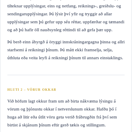
tilteknar upplýsingar, eins og netfang, reiknings-, greiðslu- og
sendingarupplýsingar. Þú lýsir því yfir og tryggir að allar
upplýsingar sem þú gefur upp séu réttar, uppfærðar og tæmandi
og að þú hafir öll nauðsynleg réttindi til að gefa þær upp.
Þú berð einn ábyrgð á öryggi innskráningargagna þinna og allri
starfsemi á reikningi þínum. Þú mátt ekki framselja, selja,
úthluta eða veita leyfi á reikningi þínum til annars einstaklings.
HLUTI 2 – VÖRUR OKKAR
Við höfum lagt okkur fram um að birta nákvæma lýsingu á
vörum og þjónustu okkar í netverslunum okkar. Hafðu þó í
huga að litir eða útlit vöru geta verið frábrugðin frá því sem
birtist á skjánum þínum eftir gerð tækis og stillingum.