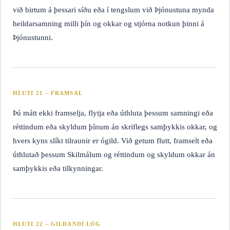
við birtum á þessari síðu eða í tengslum við Þjónustuna mynda
heildarsamning milli þín og okkar og stjórna notkun þinni á
Þjónustunni.
HLUTI 21 – FRAMSAL
Þú mátt ekki framselja, flytja eða úthluta þessum samningi eða
réttindum eða skyldum þínum án skriflegs samþykkis okkar, og
hvers kyns slíkt tilraunir er ógild. Við getum flutt, framselt eða
úthlutað þessum Skilmálum og réttindum og skyldum okkar án
samþykkis eða tilkynningar.
HLUTI 22 – GILDANDI LÖG