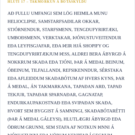
HLUTI 17 – TAKMÖRKUN Á BÓTASKYLDU
AÐ FULLU UMFANGI SEM LÖG HEIMILA MUNU
HELIOCLIPSE, SAMSTARFSAÐILAR OKKAR,
STJÓRNENDUR, STARFSMENN, TENGDUFYRIRTÆKI,
UMBOÐSMENN, VERKTAKAR, ÞJÓNUSTUVEITENDUR
EÐA LEYFISGJAFAR, EÐA ÞEIR HJÁ SHOPIFY OG
TENGDUFYRIRTÆKJUM ÞESS, ALDREI BERA ÁBYRGÐ Á
NOKKRUM SKAÐA EÐA TJÓNI, ÞAR Á MEÐAL BEINUM,
ÓBEINUM, TILFALLANDI, REFSIKENNDUR, SÉRSTAKA
EÐA AFLEIDDUM SKAÐABÓTUM AF HVERS KYNS, ÞAR
Á MEÐAL, ÁN TAKMARKANA, TAPAÐAN ARÐ, TAPAÐ
TEKJUR, TAPAÐAR SPARNAÐAR, GAGNATAP,
ENDURKAUPAKOSTNAÐ EÐA SVIPAÐAN SKAÐA,
HVORT SEM BYGGIST Á SAMNINGI, SKAÐABÓTARÉTTI
(ÞAR Á MEÐAL GÁLEYSI), HLUTLÆGRI ÁBYRGÐ EÐA
ÖÐRUM GRUNNI, SEM STAFA AF NOTKUN ÞINNI Á