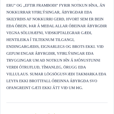
ERU" OG „EFTIR FRAMBOÐI" FYRIR NOTKUN ÞÍNA, ÁN
NOKKURRAR YFIRLÝSINGAR, ÁBYRGÐAR EÐA
SKILYRÐIS AF NOKKURRI GERÐ, HVORT SEM ER BEIN
EÐA ÓBEIN, ÞAR Á MEÐAL ALLAR ÓBEINAR ÁBYRGÐIR
VEGNA SÖLUHÆFNI, VIÐSKIPTALEGRAR GÆÐI,
HENTILEIKA Í TILTEKNUM TILGANGI,
ENDINGARGÆÐIS, EIGNARLEGS OG BROTS EKKI. VIÐ
GEFUM ENGAR ÁBYRGÐIR, YFIRLÝSINGAR EÐA
TRYGGINGAR UM AÐ NOTKUN ÞÍN Á ÞJÓNUSTUNNI
VERÐI ÓTRUFLUÐ, TÍMANLEG, ÖRUGG EÐA
VILLULAUS. SUMAR LÖGSÖGUSVÆÐI TAKMARKA EÐA
LEYFA EKKI BROTTFALL ÓBEINNA ÁBYRGÐA SVO
OFANGREINT GÆTI EKKI ÁTT VIÐ UM ÞIG.