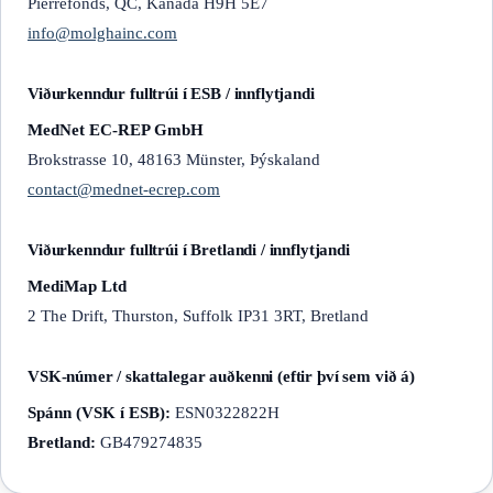
Pierrefonds, QC, Kanada H9H 5E7
info@molghainc.com
Viðurkenndur fulltrúi í ESB / innflytjandi
MedNet EC-REP GmbH
Brokstrasse 10, 48163 Münster, Þýskaland
contact@mednet-ecrep.com
Viðurkenndur fulltrúi í Bretlandi / innflytjandi
MediMap Ltd
2 The Drift, Thurston, Suffolk IP31 3RT, Bretland
VSK-númer / skattalegar auðkenni (eftir því sem við á)
Spánn (VSK í ESB):
ESN0322822H
Bretland:
GB479274835