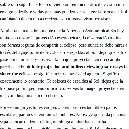
sobre otra superficie. Eso convierte un fenómeno difícil de compartir
en algo colectivo: varias personas pueden ver a la vez la forma del Sol
cambiando de círculo a creciente, sin turnarse visor por visor.
Aquí está el matiz importante que la American Astronomical Society
repite con razón: la proyección estenopeica y la observación indirecta
son formas seguras de compartir el eclipse, pero nunca se debe mirar a
través del agujero. Se debe colocar de espaldas al Sol, dejar que la luz
pase por el orificio y observar la imagen proyectada en una cartulina,
pared o suelo.
pinhole projection and indirect viewing: safe ways to
share the
eclipse no significa mirar a través del agujero. Significa
exactamente lo contrario. Te colocas de espaldas al Sol, dejas que la
luz pase por un pequeño orificio y observas la imagen proyectada en
una cartulina, una pared o el suelo.
Por eso un proyector estenopeico bien usado es tan útil en patios
escolares, parques y reuniones familiares. No exige que cada persona
sepa colocarse bien un filtro, no obliga a mirar hacia arriba
continuamente y hace visible algo muy bonito: el Sol deja de ser un