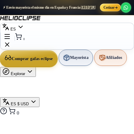
⚡ Envío mayorista el mismo día en España y Francia 🇪🇸🇫🇷
Cotizar
ES
0
Mayorista
Afiliados
Comprar gafas eclipse
Explorar
ES
$ USD
0