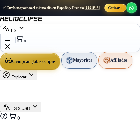
⚡ Envío mayorista el mismo día en España y Francia 🇪🇸🇫🇷
Cotizar
ES
0
Mayorista
Afiliados
Comprar gafas eclipse
Explorar
ES
$ USD
0