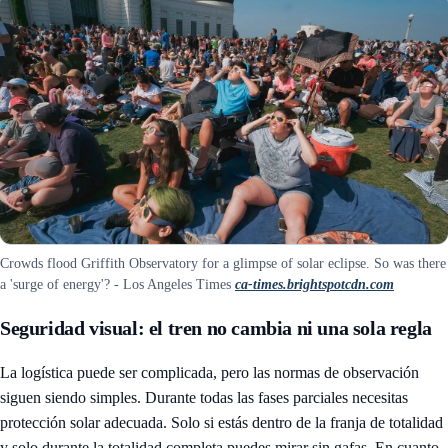
Crowds flood Griffith Observatory for a glimpse of solar eclipse. So was there
a 'surge of energy'? - Los Angeles Times
ca-times.brightspotcdn.com
Seguridad visual: el tren no cambia ni una sola regla
La logística puede ser complicada, pero las normas de observación
siguen siendo simples. Durante todas las fases parciales necesitas
protección solar adecuada. Solo si estás dentro de la franja de totalidad
y solo durante la totalidad completa puedes mirar sin gafas. En cuanto