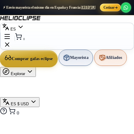
⚡ Envío mayorista el mismo día en España y Francia 🇪🇸🇫🇷
Cotizar
ES
0
Mayorista
Afiliados
Comprar gafas eclipse
Explorar
ES
$ USD
0