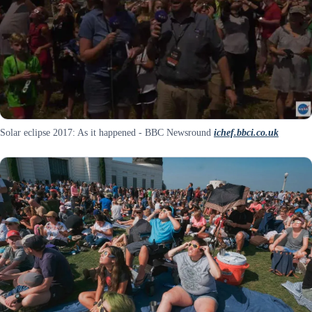
Solar eclipse 2017: As it happened - BBC Newsround
ichef.bbci.co.uk