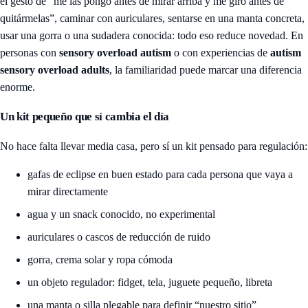
el gesto de “me las pongo antes de mirar arriba y me giro antes de
quitármelas”, caminar con auriculares, sentarse en una manta concreta,
usar una gorra o una sudadera conocida: todo eso reduce novedad. En
personas con
sensory overload autism
o con experiencias de
autism
sensory overload adults
, la familiaridad puede marcar una diferencia
enorme.
Un kit pequeño que sí cambia el día
No hace falta llevar media casa, pero sí un kit pensado para regulación:
gafas de eclipse en buen estado para cada persona que vaya a
mirar directamente
agua y un snack conocido, no experimental
auriculares o cascos de reducción de ruido
gorra, crema solar y ropa cómoda
un objeto regulador: fidget, tela, juguete pequeño, libreta
una manta o silla plegable para definir “nuestro sitio”