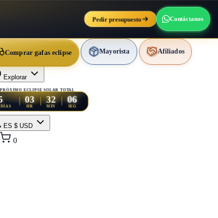
Pedir presupuesto
Contáctanos
Mayorista
Afiliados
Comprar gafas eclipse
Explorar
PRÓXIMO ECLIPSE SOLAR TOTAL
5
03
32
05
DÍAS
HR
MIN
SEG
ES
$ USD
0