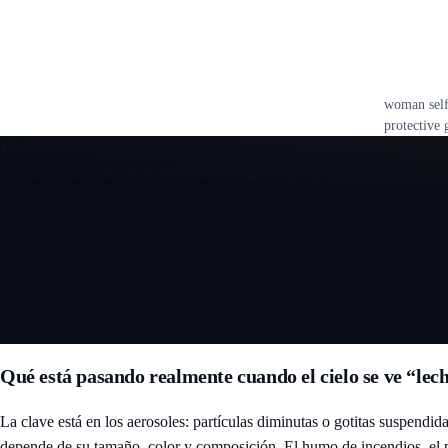
woman self
protective 
Mapa en vivo del eclipse
Preparando una vista interactiva del eclipse...
Cargando mapa del eclipse
Preparando la ruta de la sombra lunar...
Abrir el mapa interactivo 3D del eclipse
Qué está pasando realmente cuando el cielo se ve “lec
La clave está en los aerosoles: partículas diminutas o gotitas suspendi
depende de su tamaño, color y composición. El humo de incendios, el p