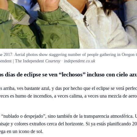
se 2017: Aerial photos show staggering number of people gathering in Oregon t
pendent | The Independent
Courtesy · independent.co.uk
días de eclipse se ven “lechosos” incluso con cielo az
arriba, ves bastante azul, y das por hecho que el eclipse se verá perf
ces es humo de incendios, a veces calima, a veces una mezcla de aeroso
“nublado o despejado”, sino también de la transparencia atmosférica. U
paisaje y colores extraños cerca del horizonte. Si ya estás planificand
iega en un icono de sol.