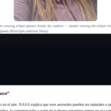
ie wearing eclipse glasses cloudy sky outdoor — people viewing the eclipse wi
glasses
Helioclipse editorial library
hoso”
das en el aire. NASA explica que esos aerosoles pueden ser naturales o 
olvo, la contaminación y parte de la bruma veraniega entran en esa cat