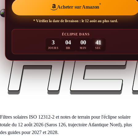
*
Acheter sur Amazon
*
Vérifiez la date de livraison : le 12 août au plus tard.
Lunettes Éclipse Solaire — 25 Pack (Groupe)
ÉCLIPSE DANS
3
04
00
40
JOURS
HR
MIN
SEC
Filtres solaires ISO 12312-2 et notes de terrain pour l'éclipse solaire
totale du 12 août 2026 (Saros 126, trajectoire Atlantique Nord), plus
des guides pour 2027 et 2028.