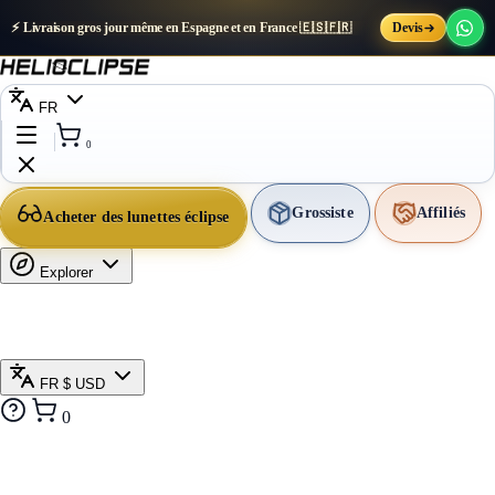
⚡ Livraison gros jour même en Espagne et en France 🇪🇸🇫🇷
Devis
FR
0
Grossiste
Affiliés
Acheter des lunettes éclipse
Explorer
FR
$ USD
0