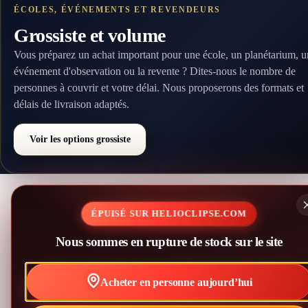
ÉCOLES, ÉVÉNEMENTS ET REVENDEURS
Grossiste et volume
Vous préparez un achat important pour une école, un planétarium, u
événement d'observation ou la revente ? Dites-nous le nombre de
personnes à couvrir et votre délai. Nous proposerons des formats et
délais de livraison adaptés.
Voir les options grossiste
Ajouté à votre panier
ÉPUISÉ SUR HELIOCLIPSE.COM
Filtres certifiés — prêts quand
vous voulez.
Nous sommes en rupture de stock sur le site
Acheter en personne aujourd’hui