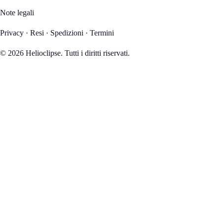
Note legali
Privacy
·
Resi
·
Spedizioni
·
Termini
© 2026 Helioclipse. Tutti i diritti riservati.
35
3
04
44
GIORNI
ORE
MIN
SEC