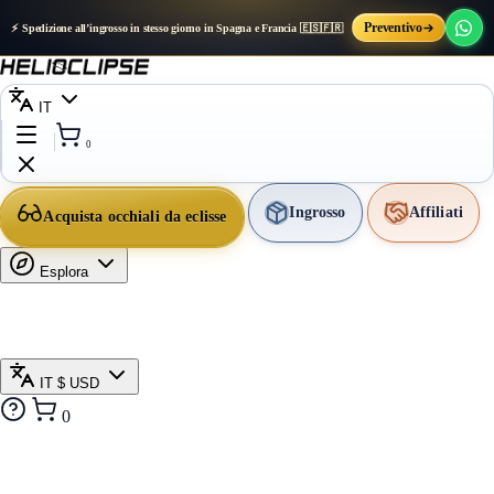
Preventivo
⚡ Spedizione all’ingrosso in stesso giorno in Spagna e Francia 🇪🇸🇫🇷
IT
0
Ingrosso
Affiliati
Acquista occhiali da eclisse
Esplora
IT
$ USD
0