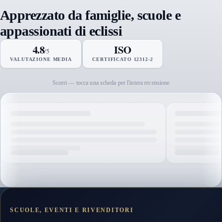
Apprezzato da famiglie, scuole e
appassionati di eclissi
4.8
ISO
/5
VALUTAZIONE MEDIA
CERTIFICATO 12312-2
Scorri — tocca una scheda per l'intera recensione
SCUOLE, EVENTI E RIVENDITORI