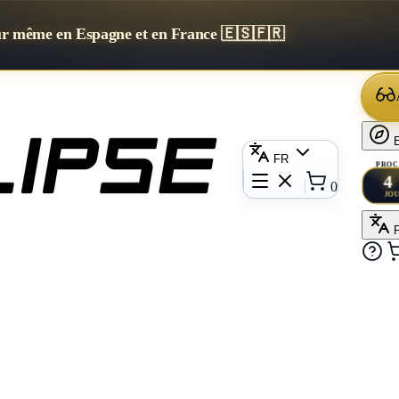
our même en Espagne et en France 🇪🇸🇫🇷
E
FR
PROC
4
0
JO