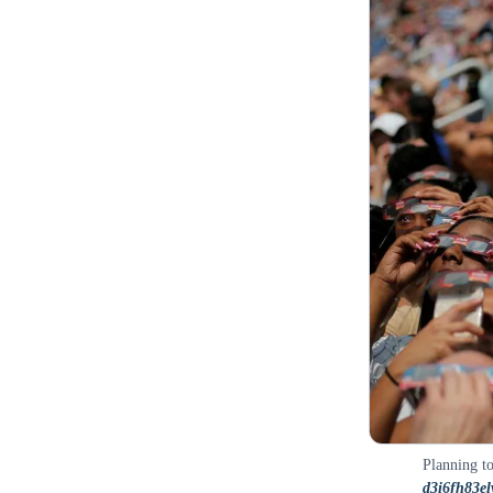
Planning to
d3i6fh83el