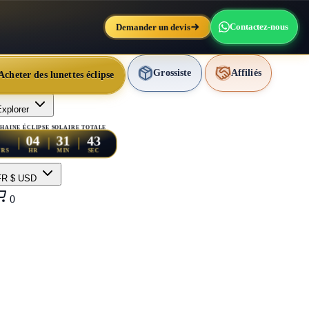
Demander un devis
Contactez-nous
Grossiste
Affiliés
Acheter des lunettes éclipse
xplorer
HAINE ÉCLIPSE SOLAIRE TOTALE
41
04
31
URS
HR
MIN
SEC
FR
$ USD
0