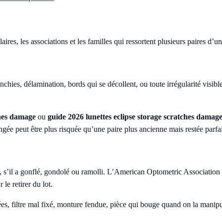
laires, les associations et les familles qui ressortent plusieurs paires d’u
chies, délamination, bords qui se décollent, ou toute irrégularité visible
ches damage
ou
guide 2026 lunettes eclipse storage scratches damag
ngée peut être plus risquée qu’une paire plus ancienne mais restée parfa
té, s’il a gonflé, gondolé ou ramolli. L’American Optometric Association ra
 le retirer du lot.
ées, filtre mal fixé, monture fendue, pièce qui bouge quand on la manipu