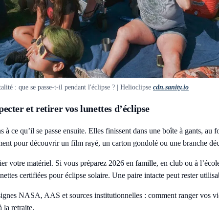
alité : que se passe-t-il pendant l'éclipse ? | Helioclipse
cdn.sanity.io
ecter et retirer vos lunettes d’éclipse
 ce qu’il se passe ensuite. Elles finissent dans une boîte à gants, au fo
ment pour découvrir un film rayé, un carton gondolé ou une branche déc
fier votre matériel. Si vous préparez 2026 en famille, en club ou à l’écol
nettes certifiées pour éclipse solaire
. Une paire intacte peut rester utili
gnes NASA, AAS et sources institutionnelles : comment ranger vos viewe
la retraite.