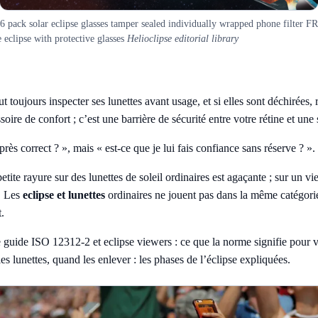
 6 pack solar eclipse glasses tamper sealed individually wrapped phone filter 
 eclipse with protective glasses
Helioclipse editorial library
t toujours inspecter ses lunettes avant usage, et si elles sont déchirées,
cessoire de confort ; c’est une barrière de sécurité entre votre rétine e
près correct ? », mais « est-ce que je lui fais confiance sans réserve ? »
etite rayure sur des lunettes de soleil ordinaires est agaçante ; sur un vi
l. Les
eclipse et lunettes
ordinaires ne jouent pas dans la même catégorie :
.
e guide
ISO 12312-2 et eclipse viewers : ce que la norme signifie pour v
s lunettes, quand les enlever : les phases de l’éclipse expliquées
.