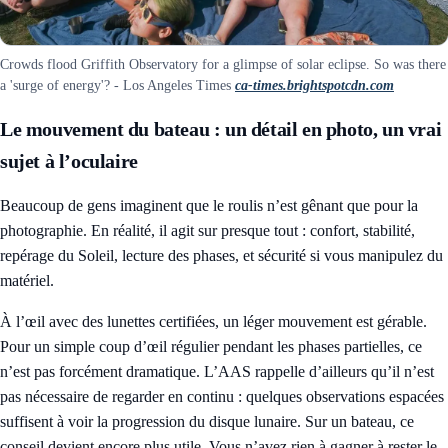
Crowds flood Griffith Observatory for a glimpse of solar eclipse. So was there
a 'surge of energy'? - Los Angeles Times
ca-times.brightspotcdn.com
Le mouvement du bateau : un détail en photo, un vrai
sujet à l’oculaire
Beaucoup de gens imaginent que le roulis n’est gênant que pour la
photographie. En réalité, il agit sur presque tout : confort, stabilité,
repérage du Soleil, lecture des phases, et sécurité si vous manipulez du
matériel.
À l’œil avec des lunettes certifiées, un léger mouvement est gérable.
Pour un simple coup d’œil régulier pendant les phases partielles, ce
n’est pas forcément dramatique. L’AAS rappelle d’ailleurs qu’il n’est
pas nécessaire de regarder en continu : quelques observations espacées
suffisent à voir la progression du disque lunaire. Sur un bateau, ce
conseil devient encore plus utile. Vous n’avez rien à gagner à rester le