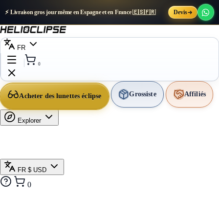
⚡ Livraison gros jour même en Espagne et en France 🇪🇸🇫🇷
Devis
FR
0
Grossiste
Affiliés
Acheter des lunettes éclipse
Explorer
FR
$ USD
0