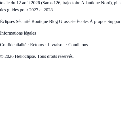
totale du 12 août 2026 (Saros 126, trajectoire Atlantique Nord), plus
des guides pour 2027 et 2028.
Éclipses
Sécurité
Boutique
Blog
Grossiste
Écoles
À propos
Support
Informations légales
Confidentialité
·
Retours
·
Livraison
·
Conditions
© 2026 Helioclipse. Tous droits réservés.
42
4
13
02
JOURS
HR
MIN
SEC