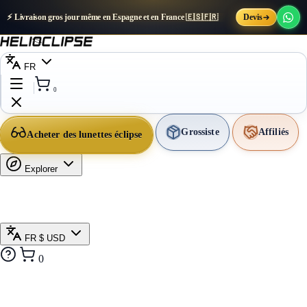
⚡ Livraison gros jour même en Espagne et en France 🇪🇸🇫🇷
Devis
FR
0
Grossiste
Affiliés
Acheter des lunettes éclipse
Explorer
FR
$ USD
0