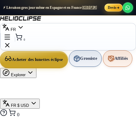
⚡ Livraison gros jour même en Espagne et en France 🇪🇸🇫🇷
Devis
FR
0
Grossiste
Affiliés
Acheter des lunettes éclipse
Explorer
FR
$ USD
0