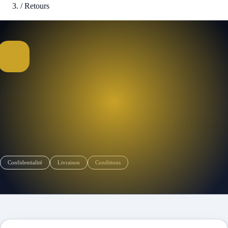
/
Retours
Politique de remboursement
Dernière mise à jour : 3 avr. 2026
·
Source : politique de la boutique
Shopify.
Confidentialité
Livraison
Conditions