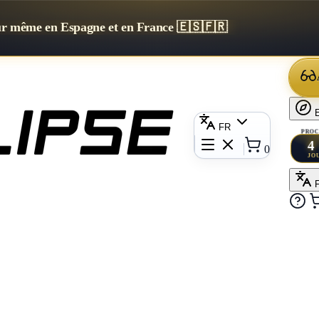
our même en Espagne et en France 🇪🇸🇫🇷
E
FR
PROC
4
0
JO