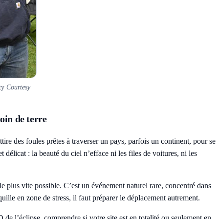
ity
Courtesy
oin de terre
e des foules prêtes à traverser un pays, parfois un continent, pour se
licat : la beauté du ciel n’efface ni les files de voitures, ni les
e plus vite possible. C’est un événement naturel rare, concentré dans
ille en zone de stress, il faut préparer le déplacement autrement.
D de l’éclipse
, comprendre si votre site est en totalité ou seulement en