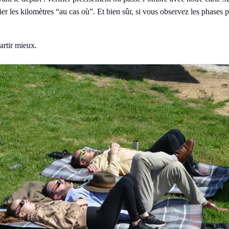
lier les kilomètres “au cas où”. Et bien sûr, si vous observez les phases 
artir mieux.