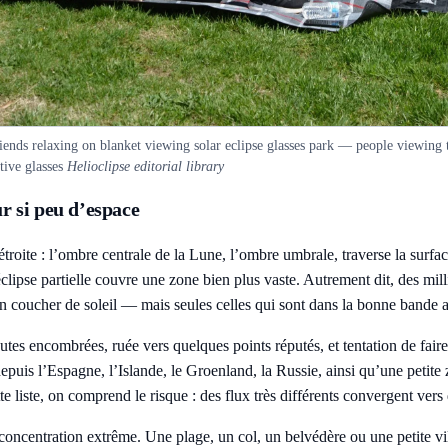
iends relaxing on blanket viewing solar eclipse glasses park — people viewing 
tive glasses
Helioclipse editorial library
ur si peu d’espace
e étroite : l’ombre centrale de la Lune, l’ombre umbrale, traverse la su
e éclipse partielle couvre une zone bien plus vaste. Autrement dit, des 
on coucher de soleil — mais seules celles qui sont dans la bonne bande
utes encombrées, ruée vers quelques points réputés, et tentation de fai
depuis l’Espagne, l’Islande, le Groenland, la Russie, ainsi qu’une petit
liste, on comprend le risque : des flux très différents convergent vers de
concentration extrême. Une plage, un col, un belvédère ou une petite vi