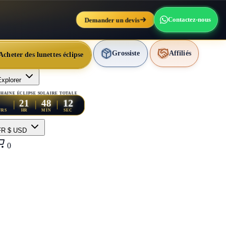
Demander un devis
Contactez-nous
Grossiste
Affiliés
Acheter des lunettes éclipse
xplorer
HAINE ÉCLIPSE SOLAIRE TOTALE
10
21
48
URS
HR
MIN
SEC
FR
$ USD
0