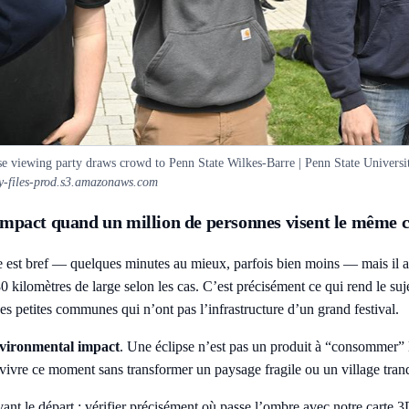
pse viewing party draws crowd to Penn State Wilkes-Barre | Penn State Univers
by-files-prod.s3.amazonaws.com
’impact quand un million de personnes visent le même c
st bref — quelques minutes au mieux, parfois bien moins — mais il attir
lomètres de large selon les cas. C’est précisément ce qui rend le sujet dé
des petites communes qui n’ont pas l’infrastructure d’un grand festival.
nvironmental impact
. Une éclipse n’est pas un produit à “consommer” l
vivre ce moment sans transformer un paysage fragile ou un village tranqu
t le départ : vérifier précisément où passe l’ombre avec notre
carte 3