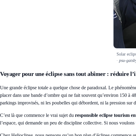
Solar ecli
· psu-gats
Voyager pour une éclipse sans tout abîmer : réduire l
Une grande éclipse totale a quelque chose de paradoxal. Le phénomène e
placer dans une bande d’ombre qui ne fait souvent qu’environ 150 à 480 ki
parkings improvisés, ni les poubelles qui débordent, ni la pression sur 
C’est là que commence le vrai sujet du
responsible eclipse tourism e
l’espace, qui demande un peu de discipline collective. Si nous voulons 
Chez Helioclipse, nous pensons qu’un bon plan d’éclipse commence avan