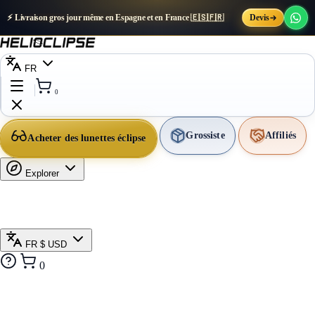
⚡ Livraison gros jour même en Espagne et en France 🇪🇸🇫🇷
Devis
FR
0
Grossiste
Affiliés
Acheter des lunettes éclipse
Explorer
FR
$ USD
0