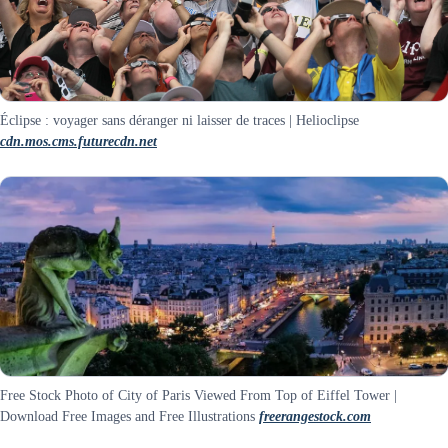
Éclipse : voyager sans déranger ni laisser de traces | Helioclipse
cdn.mos.cms.futurecdn.net
Free Stock Photo of City of Paris Viewed From Top of Eiffel Tower |
Download Free Images and Free Illustrations
freerangestock.com