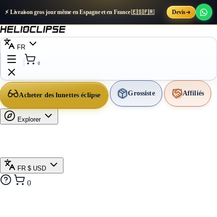
⚡ Livraison gros jour même en Espagne et en France 🇪🇸🇫🇷
Devis
FR
0
Grossiste
Affiliés
Acheter des lunettes éclipse
Explorer
FR
$ USD
0