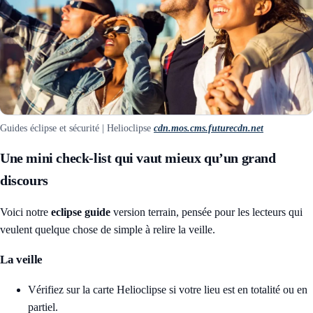
Guides éclipse et sécurité | Helioclipse
cdn.mos.cms.futurecdn.net
Une mini check-list qui vaut mieux qu’un grand
discours
Voici notre
eclipse guide
version terrain, pensée pour les lecteurs qui
veulent quelque chose de simple à relire la veille.
La veille
Vérifiez sur la
carte Helioclipse
si votre lieu est en totalité ou en
partiel.