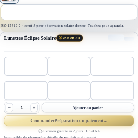
1
/
1
ISO 12312-2 · certifié pour observation solaire directe. Touchez pour agrandir.
Lunettes Éclipse Solaire
Voir en 3D
−
+
Ajouter au panier
Commander
Préparation du paiement...
Livraison gratuite en 2 jours · UE et NA
Impossible de charger les détails du produit maintenant.