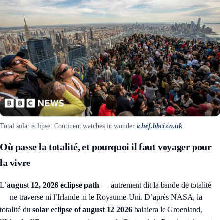
Total solar eclipse: Continent watches in wonder
ichef.bbci.co.uk
Où passe la totalité, et pourquoi il faut voyager pour
la vivre
L’
august 12, 2026 eclipse path
— autrement dit la bande de totalité
— ne traverse ni l’Irlande ni le Royaume-Uni. D’après NASA, la
totalité du
solar eclipse of august 12 2026
balaiera le Groenland,