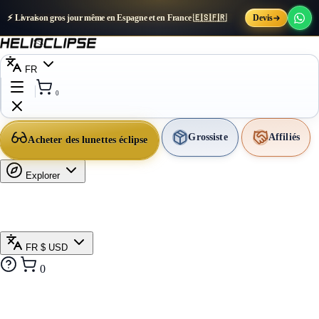
⚡ Livraison gros jour même en Espagne et en France 🇪🇸🇫🇷
Devis
FR
0
Grossiste
Affiliés
Acheter des lunettes éclipse
Explorer
FR
$ USD
0