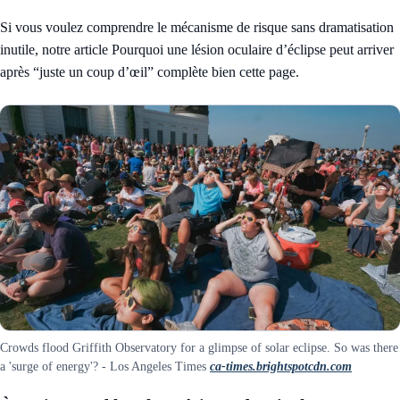
Si vous voulez comprendre le mécanisme de risque sans dramatisation
inutile, notre article
Pourquoi une lésion oculaire d’éclipse peut arriver
après “juste un coup d’œil”
complète bien cette page.
Crowds flood Griffith Observatory for a glimpse of solar eclipse. So was there
a 'surge of energy'? - Los Angeles Times
ca-times.brightspotcdn.com