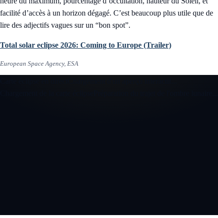
heure du maximum, pourcentage d’occultation, hauteur du Soleil, et
facilité d’accès à un horizon dégagé. C’est beaucoup plus utile que de
lire des adjectifs vagues sur un “bon spot”.
Total solar eclipse 2026: Coming to Europe (Trailer)
European Space Agency, ESA
Carte éclipse en direct
Chargement d'un aperçu interactif...
Chargement de la carte éclipse
Préparation du trajet de l'ombre lunaire...
Ouvrir la carte éclipse interactive 3D