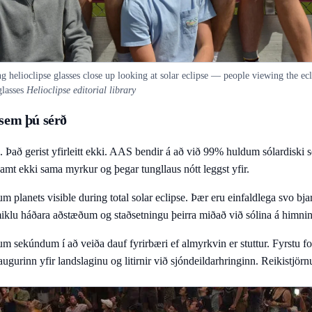
 helioclipse glasses close up looking at solar eclipse — people viewing the ecl
glasses
Helioclipse editorial library
 sem þú sérð
Það gerist yfirleitt ekki. AAS bendir á að við 99% huldum sólardiski s
 samt ekki sama myrkur og þegar tungllaus nótt leggst yfir.
um planets visible during total solar eclipse. Þær eru einfaldlega svo bja
 miklu háðara aðstæðum og staðsetningu þeirra miðað við sólina á himni
ekúndum í að veiða dauf fyrirbæri ef almyrkvin er stuttur. Fyrstu forg
gurinn yfir landslaginu og litirnir við sjóndeildarhringinn. Reikistjö