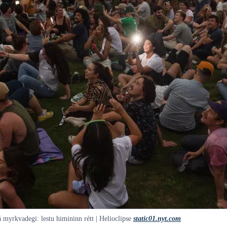
 myrkvadegi: lestu himininn rétt | Helioclipse
static01.nyt.com