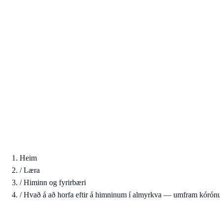
Heim
/
Læra
/
Himinn og fyrirbæri
/
Hvað á að horfa eftir á himninum í almyrkva — umfram kórón