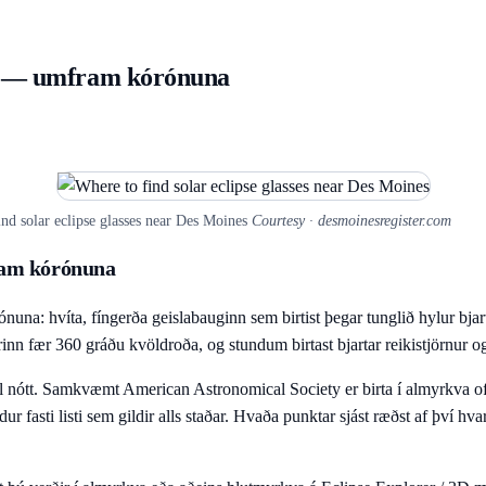
va — umfram kórónuna
nd solar eclipse glasses near Des Moines
Courtesy · desmoinesregister.com
ram kórónuna
nuna: hvíta, fíngerða geislabauginn sem birtist þegar tunglið hylur bjar
gurinn fær 360 gráðu kvöldroða, og stundum birtast bjartar reikistjörnur 
full nótt. Samkvæmt American Astronomical Society er birta í almyrkva o
dur fasti listi sem gildir alls staðar. Hvaða punktar sjást ræðst af því h