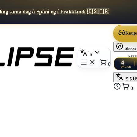
ding sama dag á Spáni og í Frakklandi 🇪🇸🇫🇷
Kaupa
Skoða
IS
NÆST
4
0
DAGAR
IS
$ U
0