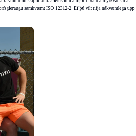
map
. Munurinn skiptir öllu: aðeins inni á mjórri braut almyrkvans má
ða áhorfsgleraugu samkvæmt ISO 12312-2. Ef þú vilt rifja nákvæmlega upp