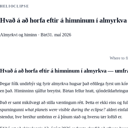
HELIOCLIPSE
Hvað á að horfa eftir á himninum í almyrk
Almyrkvi og himinn
·
Birt
31. maí 2026
Where to fi
Hvað á að horfa eftir á himninum í almyrkva — umf
Þegar fólk undirbýr sig fyrir almyrkva hugsar það eðlilega fyrst um kóró
en það. Himinninn sjálfur breytist. Birtan fellur hratt, sjóndeildarhrin
Það er samt mikilvægt að stilla væntingum rétt. Þetta er ekki eins og 
spurningunni
what planets were visible during the eclipse?
aldrei einfal
stendur, hve breiður umbrinn er á þínum stað og hversu tær loftið er.