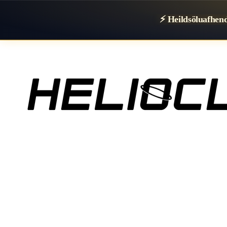
⚡ Heildsöluafhen