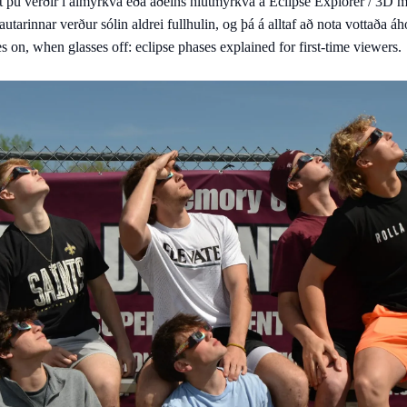
rt þú verðir í almyrkva eða aðeins hlutmyrkva á
Eclipse Explorer / 3D 
brautarinnar verður sólin aldrei fullhulin, og þá á alltaf að nota votta
 on, when glasses off: eclipse phases explained for first-time viewers
.