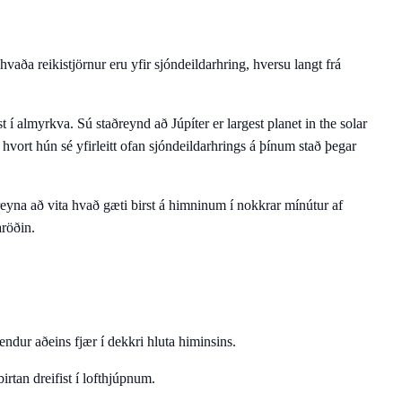
vaða reikistjörnur eru yfir sjóndeildarhring, hversu langt frá
 í almyrkva. Sú staðreynd að Júpíter er largest planet in the solar
 hvort hún sé yfirleitt ofan sjóndeildarhrings á þínum stað þegar
reyna að vita hvað gæti birst á himninum í nokkrar mínútur af
aröðin.
endur aðeins fjær í dekkri hluta himinsins.
irtan dreifist í lofthjúpnum.