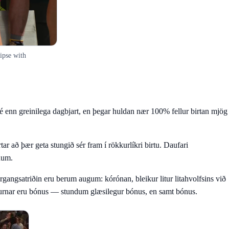
ipse with
é enn greinilega dagbjart, en þegar huldan nær 100% fellur birtan mjög
rtar að þær geta stungið sér fram í rökkurlíkri birtu. Daufari
num.
angsatriðin eru berum augum: kórónan, bleikur litur litahvolfsins við
rnurnar eru bónus — stundum glæsilegur bónus, en samt bónus.