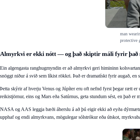
man wearing
protective 
Almyrkvi er ekki nótt — og það skiptir máli fyrir það
Ein algengasta ranghugmyndin er að almyrkvi geri himininn kolsvartan. 
snöggt niður á svið sem líkist rökkri. Það er dramatískt fyrir augað, en
Þetta skýrir af hverju Venus og Júpíter eru oft nefnd fyrst þegar rætt er 
reikistjörnur, eins og Mars eða Satúrnus, geta stundum sést, en það er
NASA og AAS leggja bæði áherslu á að þú eigir ekki að eyða dýrmætum s
upphaf og endi almyrkvans, mögulegar sólstrókur eða útskot, myrkvabau