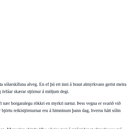
ta sólarskífuna alveg. En ef þú ert inni á braut almyrkvans gerist meira
og örfáar skærar stjörnur á miðjum degi.
ft nær borgaralegu rökkri en myrkri nætur. Þess vegna er svarið við
var björtu reikistjörnurnar eru á himninum þann dag, hversu hátt sólin