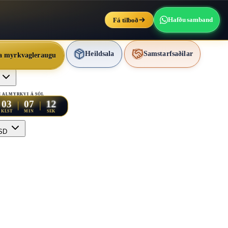
Fá tilboð
Hafðu samband
Heildsala
Samstarfsaðilar
 myrkvagleraugu
I ALMYRKVI Á SÓL
10
03
07
KLST
MIN
SEK
SD