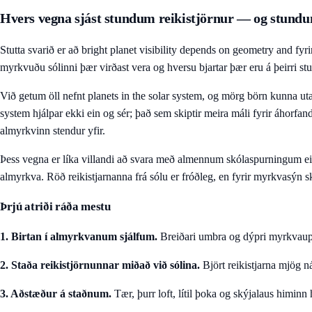
Hvers vegna sjást stundum reikistjörnur — og stund
Stutta svarið er að bright planet visibility depends on geometry and fyri
myrkvuðu sólinni þær virðast vera og hversu bjartar þær eru á þeirri st
Við getum öll nefnt planets in the solar system, og mörg börn kunna utan
system hjálpar ekki ein og sér; það sem skiptir meira máli fyrir áhorfan
almyrkvinn stendur yfir.
Þess vegna er líka villandi að svara með almennum skólaspurningum e
almyrkva. Röð reikistjarnanna frá sólu er fróðleg, en fyrir myrkvasýn 
Þrjú atriði ráða mestu
1. Birtan í almyrkvanum sjálfum.
Breiðari umbra og dýpri myrkvaupp
2. Staða reikistjörnunnar miðað við sólina.
Björt reikistjarna mjög ná
3. Aðstæður á staðnum.
Tær, þurr loft, lítil þoka og skýjalaus himinn 