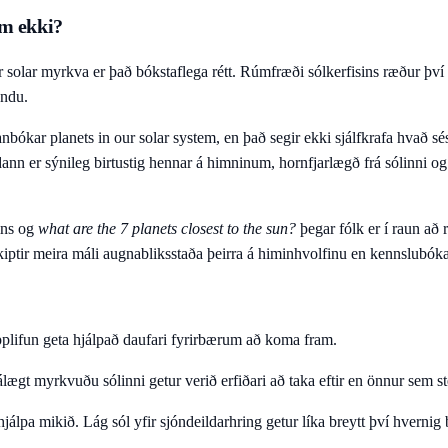
um ekki?
r solar myrkva er það bókstaflega rétt. Rúmfræði sólkerfisins ræður því h
undu.
bókar planets in our solar system, en það segir ekki sjálfkrafa hvað sést
dann er sýnileg birtustig hennar á himninum, hornfjarlægð frá sólinni og
ins og
what are the 7 planets closest to the sun?
þegar fólk er í raun að 
skiptir meira máli augnabliksstaða þeirra á himinhvolfinu en kennslubók
lifun geta hjálpað daufari fyrirbærum að koma fram.
lægt myrkvuðu sólinni getur verið erfiðari að taka eftir en önnur sem st
hjálpa mikið. Lág sól yfir sjóndeildarhring getur líka breytt því hvernig b