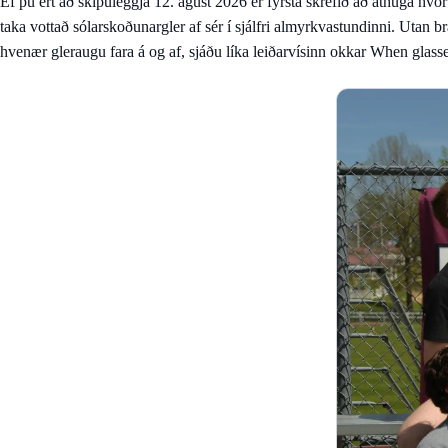
Ef þú ert að skipuleggja 12. ágúst 2026 er fyrsta skrefið að athuga hvo
taka vottað sólarskoðunargler af sér í sjálfri almyrkvastundinni. Utan 
hvenær gleraugu fara á og af, sjáðu líka leiðarvísinn okkar
When glasses