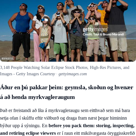
3,148 People Watching Solar Eclipse Stock Photos, High-Res Pictures, and
Images - Getty Images
Courtesy · gettyimages.com
Áður en þú pakkar þeim: geymsla, skoðun og hvenær
á að henda myrkvagleraugum
Það er freistandi að líta á myrkvagleraugu sem eitthvað sem má bara
setja ofan í skúffu eftir viðburð og draga fram næst þegar himininn
býður upp á sýningu. En
before you pack them: storing, inspecting,
and retiring eclipse viewers
er í raun eitt mikilvægasta öryggisskrefið