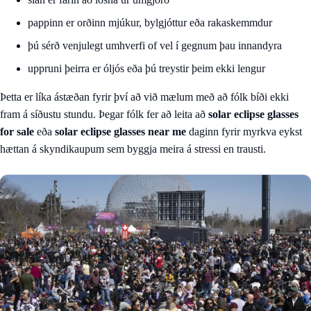
pappinn er orðinn mjúkur, bylgjóttur eða rakaskemmdur
þú sérð venjulegt umhverfi of vel í gegnum þau innandyra
uppruni þeirra er óljós eða þú treystir þeim ekki lengur
Þetta er líka ástæðan fyrir því að við mælum með að fólk bíði ekki
fram á síðustu stundu. Þegar fólk fer að leita að
solar eclipse glasses
for sale
eða
solar eclipse glasses near me
daginn fyrir myrkva eykst
hættan á skyndikaupum sem byggja meira á stressi en trausti.