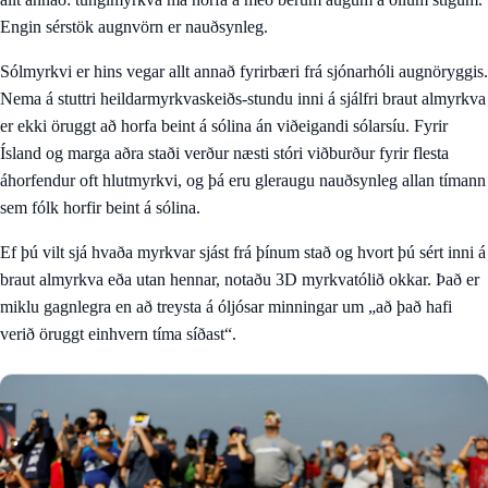
Engin sérstök augnvörn er nauðsynleg.
Sólmyrkvi er hins vegar allt annað fyrirbæri frá sjónarhóli augnöryggis.
Nema á stuttri heildarmyrkvaskeiðs-stundu inni á sjálfri braut almyrkva
er ekki öruggt að horfa beint á sólina án viðeigandi sólarsíu. Fyrir
Ísland og marga aðra staði verður næsti stóri viðburður fyrir flesta
áhorfendur oft hlutmyrkvi, og þá eru gleraugu nauðsynleg allan tímann
sem fólk horfir beint á sólina.
Ef þú vilt sjá hvaða myrkvar sjást frá þínum stað og hvort þú sért inni á
braut almyrkva eða utan hennar, notaðu
3D myrkvatólið okkar
. Það er
miklu gagnlegra en að treysta á óljósar minningar um „að það hafi
verið öruggt einhvern tíma síðast“.