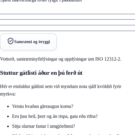
Samræmi og öryggi
Vottorð, samræmisyfirlýsingar og upplýsingar um ISO 12312-2.
Stuttur gátlisti áður en þú ferð út
Hér er einfaldur gátlisti sem við myndum nota sjálf kvöldið fyrir
myrkva:
Veistu hvaðan gleraugun komu?
Eru þau heil, þurr og án rispa, gata eða rifna?
Sitja síurnar fastar í umgjörðinni?