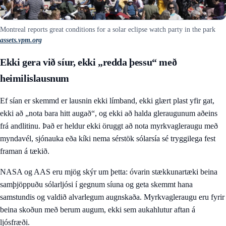
Montreal reports great conditions for a solar eclipse watch party in the park
assets.vpm.org
Ekki gera við síur, ekki „redda þessu“ með
heimilislausnum
Ef sían er skemmd er lausnin ekki límband, ekki glært plast yfir gat,
ekki að „nota bara hitt augað“, og ekki að halda gleraugunum aðeins
frá andlitinu. Það er heldur ekki öruggt að nota myrkvagleraugu með
myndavél, sjónauka eða kíki nema sérstök sólarsía sé tryggilega fest
framan á tækið.
NASA og AAS eru mjög skýr um þetta: óvarin stækkunartæki beina
samþjöppuðu sólarljósi í gegnum síuna og geta skemmt hana
samstundis og valdið alvarlegum augnskaða. Myrkvagleraugu eru fyrir
beina skoðun með berum augum, ekki sem aukahlutur aftan á
ljósfræði.