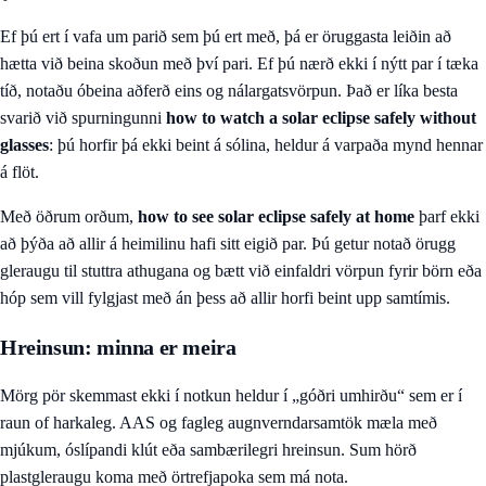
Ef þú ert í vafa um parið sem þú ert með, þá er öruggasta leiðin að
hætta við beina skoðun með því pari. Ef þú nærð ekki í nýtt par í tæka
tíð, notaðu óbeina aðferð eins og nálargatsvörpun. Það er líka besta
svarið við spurningunni
how to watch a solar eclipse safely without
glasses
: þú horfir þá ekki beint á sólina, heldur á varpaða mynd hennar
á flöt.
Með öðrum orðum,
how to see solar eclipse safely at home
þarf ekki
að þýða að allir á heimilinu hafi sitt eigið par. Þú getur notað örugg
gleraugu til stuttra athugana og bætt við einfaldri vörpun fyrir börn eða
hóp sem vill fylgjast með án þess að allir horfi beint upp samtímis.
Hreinsun: minna er meira
Mörg pör skemmast ekki í notkun heldur í „góðri umhirðu“ sem er í
raun of harkaleg. AAS og fagleg augnverndarsamtök mæla með
mjúkum, óslípandi klút eða sambærilegri hreinsun. Sum hörð
plastgleraugu koma með örtrefjapoka sem má nota.