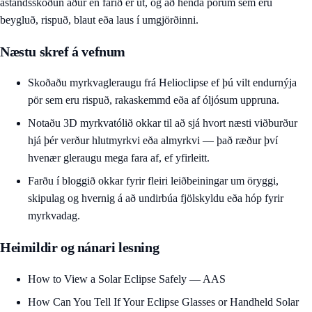
ástandsskoðun áður en farið er út, og að henda pörum sem eru
beygluð, rispuð, blaut eða laus í umgjörðinni.
Næstu skref á vefnum
Skoðaðu
myrkvagleraugu frá Helioclipse
ef þú vilt endurnýja
pör sem eru rispuð, rakaskemmd eða af óljósum uppruna.
Notaðu
3D myrkvatólið okkar
til að sjá hvort næsti viðburður
hjá þér verður hlutmyrkvi eða almyrkvi — það ræður því
hvenær gleraugu mega fara af, ef yfirleitt.
Farðu í
bloggið okkar
fyrir fleiri leiðbeiningar um öryggi,
skipulag og hvernig á að undirbúa fjölskyldu eða hóp fyrir
myrkvadag.
Heimildir og nánari lesning
How to View a Solar Eclipse Safely — AAS
How Can You Tell If Your Eclipse Glasses or Handheld Solar