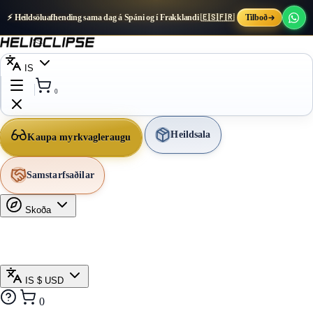
⚡ Heildsöluafhending sama dag á Spáni og í Frakklandi 🇪🇸🇫🇷
Tilboð
IS
0
Heildsala
Kaupa myrkvagleraugu
Samstarfsaðilar
Skoða
IS
$ USD
0