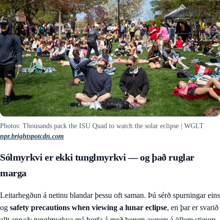
Photos: Thousands pack the ISU Quad to watch the solar eclipse | WGLT
npr.brightspotcdn.com
Sólmyrkvi er ekki tunglmyrkvi — og það ruglar
marga
Leitarhegðun á netinu blandar þessu oft saman. Þú sérð spurningar eins
og
safety precautions when viewing a lunar eclipse
, en þar er svarið
allt annað: tunglmyrkva má horfa á með berum augum á öllum stigum.