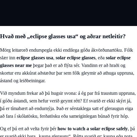
Hvað með „eclipse glasses usa“ og aðrar netleitir?
Mörg leitarorð endurspegla ekki endilega góða ákvörðunartöku. Fólk
slær inn
eclipse glasses usa
,
solar eclipse glasses
, eða
solar eclipse
glasses near me
þegar það er að flýta sér. Vandinn er að hraði og
skortur eru akkúrat aðstæður þar sem fólk gleymir að athuga uppruna,
ástand og leiðbeiningar.
Við myndum frekar að þú hugsir svona: á ég par frá traustum uppruna,
í góðu ástandi, sem hefur verið geymt rétt? Ef svarið er ekki skýrt já,
þá er tímabært að endurnýja. Það er sérstaklega satt ef gleraugun eiga
að fara í skólatösku, ferðatösku eða sameiginlegan búnað fyrir hóp.
Og ef þú ert að velta fyrir þér
how to watch a solar eclipse safely
, þá
er svarið ekki bara „kaupa gleraugu“. Rétta svarið er: kaupa eða nota