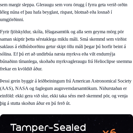
sem margir sleppa. Gleraugu sem voru örugg í fyrra geta verið orðin
léleg núna ef þau hafa beyglast, rispast, blotnað eða losnað í
umgjörðinni.
Fyrir fjölskyldur, skóla, félagasamtök og alla sem geyma mörg pör
saman skiptir þetta sérstaklega miklu máli. Smá skemmd sem virðist
saklaus á eldhúsborðinu getur skipt öllu máli þegar þú horfir beint á
sólina. Ef þú ert að undirbúa næsta myrkva eða vilt endurnýja
búnaðinn tímanlega, skoðaðu
myrkvagleraugu frá Helioclipse
snemma
frekar en kvöldið áður.
Þessi grein byggir á leiðbeiningum frá American Astronomical Society
(AAS), NASA og faglegum augnverndarsamtökum. Niðurstaðan er
einföld: ekki gera við síur, ekki taka séns með skemmd pör, og venja
þig á stutta skoðun áður en þú ferð út.