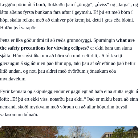
Leggðu pörin út á borð, flokkaðu þau í „örugg“, „óviss“ og „farga“, og
láttu aðeins fyrsta bunkann fara aftur í geymslu. Ef þú ert með börn í
hópi skaltu reikna með að einhver pör kremjist, detti í gras eða blotni.
Hafðu því varapör.
Þetta er líka góður tími til að ræða grunnöryggi. Spurningin
what are
the safety precautions for viewing eclipses?
er ekki bara um síuna
sjálfa. Hún snýst líka um að börn séu undir eftirliti, að fólk setji
gleraugun á sig áður en það lítur upp, taki þau af sér eftir að það hefur
litið undan, og noti þau aldrei með óvörðum sjónaukum eða
myndavélum.
Fyrir kennara og skipuleggjendur er gagnlegt að hafa eina stutta reglu á
lofti: „Ef þú ert ekki viss, notarðu þau ekki.“ Það er miklu betra að einn
nemandi skoði myrkvann með vörpun en að allur hópurinn treysti
vafasömum búnaði.