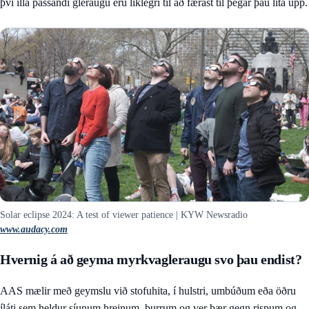
því illa passandi gleraugu eru líklegri til að færast til þegar þau líta upp.
Solar eclipse 2024: A test of viewer patience | KYW Newsradio
www.audacy.com
Hvernig á að geyma myrkvagleraugu svo þau endist?
AAS mælir með geymslu við stofuhita, í hulstri, umbúðum eða öðru
íláti sem heldur síunum hreinum, þurrum og ver þær gegn rispum og