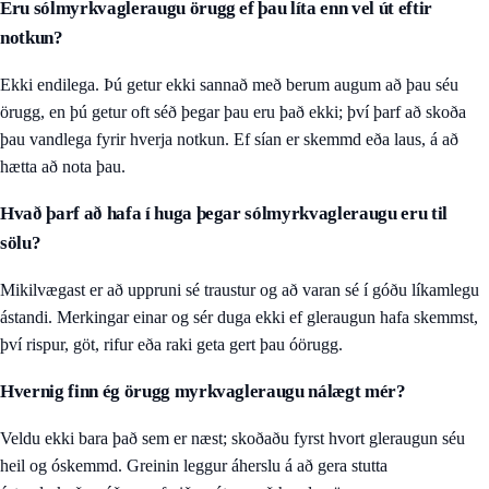
Eru sólmyrkvagleraugu örugg ef þau líta enn vel út eftir
notkun?
Ekki endilega. Þú getur ekki sannað með berum augum að þau séu
örugg, en þú getur oft séð þegar þau eru það ekki; því þarf að skoða
þau vandlega fyrir hverja notkun. Ef sían er skemmd eða laus, á að
hætta að nota þau.
Hvað þarf að hafa í huga þegar sólmyrkvagleraugu eru til
sölu?
Mikilvægast er að uppruni sé traustur og að varan sé í góðu líkamlegu
ástandi. Merkingar einar og sér duga ekki ef gleraugun hafa skemmst,
því rispur, göt, rifur eða raki geta gert þau óörugg.
Hvernig finn ég örugg myrkvagleraugu nálægt mér?
Veldu ekki bara það sem er næst; skoðaðu fyrst hvort gleraugun séu
heil og óskemmd. Greinin leggur áherslu á að gera stutta