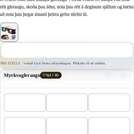
rétt gleraugu, skoða þau áður, nota þau rétt á deginum sjálfum og hætta
að nota þau þegar ástand þeirra gefur tilefni til.
1
/
1
ISO 12312-2 · vottað fyrir beina sólarathugun. Pikkaðu til að stækka.
Myrkvagleraugu
Sjá í 3D