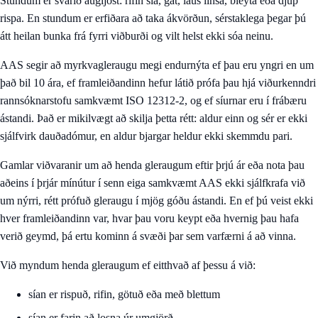
Stundum er svarið augljóst: rifin sía, gat, laus linsa, bleyta eða djúp
rispa. En stundum er erfiðara að taka ákvörðun, sérstaklega þegar þú
átt heilan bunka frá fyrri viðburði og vilt helst ekki sóa neinu.
AAS segir að myrkvagleraugu megi endurnýta ef þau eru yngri en um
það bil 10 ára, ef framleiðandinn hefur látið prófa þau hjá viðurkenndri
rannsóknarstofu samkvæmt ISO 12312-2, og ef síurnar eru í frábæru
ástandi. Það er mikilvægt að skilja þetta rétt: aldur einn og sér er ekki
sjálfvirk dauðadómur, en aldur bjargar heldur ekki skemmdu pari.
Gamlar viðvaranir um að henda gleraugum eftir þrjú ár eða nota þau
aðeins í þrjár mínútur í senn eiga samkvæmt AAS ekki sjálfkrafa við
um nýrri, rétt prófuð gleraugu í mjög góðu ástandi. En ef þú veist ekki
hver framleiðandinn var, hvar þau voru keypt eða hvernig þau hafa
verið geymd, þá ertu kominn á svæði þar sem varfærni á að vinna.
Við myndum henda gleraugum ef eitthvað af þessu á við:
sían er rispuð, rifin, götuð eða með blettum
sían er farin að losna úr umgjörð