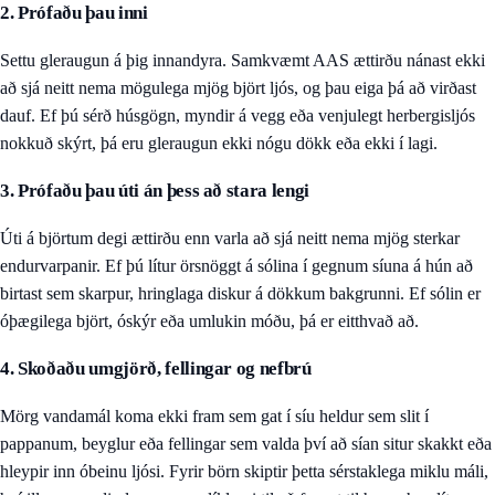
2. Prófaðu þau inni
Settu gleraugun á þig innandyra. Samkvæmt AAS ættirðu nánast ekki
að sjá neitt nema mögulega mjög björt ljós, og þau eiga þá að virðast
dauf. Ef þú sérð húsgögn, myndir á vegg eða venjulegt herbergisljós
nokkuð skýrt, þá eru gleraugun ekki nógu dökk eða ekki í lagi.
3. Prófaðu þau úti án þess að stara lengi
Úti á björtum degi ættirðu enn varla að sjá neitt nema mjög sterkar
endurvarpanir. Ef þú lítur örsnöggt á sólina í gegnum síuna á hún að
birtast sem skarpur, hringlaga diskur á dökkum bakgrunni. Ef sólin er
óþægilega björt, óskýr eða umlukin móðu, þá er eitthvað að.
4. Skoðaðu umgjörð, fellingar og nefbrú
Mörg vandamál koma ekki fram sem gat í síu heldur sem slit í
pappanum, beyglur eða fellingar sem valda því að sían situr skakkt eða
hleypir inn óbeinu ljósi. Fyrir börn skiptir þetta sérstaklega miklu máli,