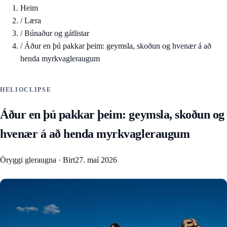
Heim
/
Læra
/
Búnaður og gátlistar
/
Áður en þú pakkar þeim: geymsla, skoðun og hvenær á að
henda myrkvagleraugum
HELIOCLIPSE
Áður en þú pakkar þeim: geymsla, skoðun og
hvenær á að henda myrkvagleraugum
Öryggi gleraugna
·
Birt
27. maí 2026