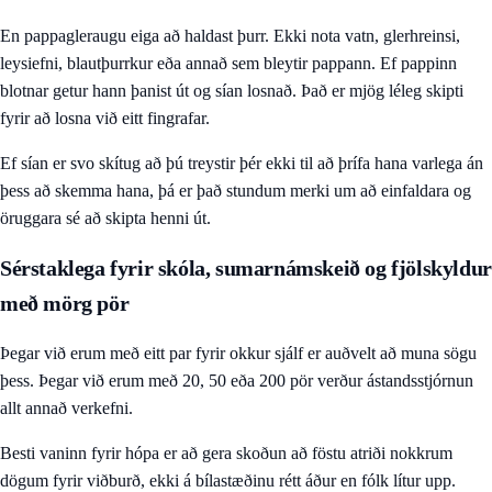
En pappagleraugu eiga að haldast þurr. Ekki nota vatn, glerhreinsi,
leysiefni, blautþurrkur eða annað sem bleytir pappann. Ef pappinn
blotnar getur hann þanist út og sían losnað. Það er mjög léleg skipti
fyrir að losna við eitt fingrafar.
Ef sían er svo skítug að þú treystir þér ekki til að þrífa hana varlega án
þess að skemma hana, þá er það stundum merki um að einfaldara og
öruggara sé að skipta henni út.
Sérstaklega fyrir skóla, sumarnámskeið og fjölskyldur
með mörg pör
Þegar við erum með eitt par fyrir okkur sjálf er auðvelt að muna sögu
þess. Þegar við erum með 20, 50 eða 200 pör verður ástandsstjórnun
allt annað verkefni.
Besti vaninn fyrir hópa er að gera skoðun að föstu atriði nokkrum
dögum fyrir viðburð, ekki á bílastæðinu rétt áður en fólk lítur upp.