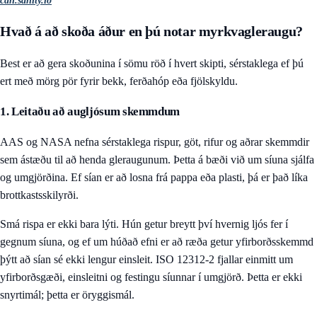
cdn.sanity.io
Hvað á að skoða áður en þú notar myrkvagleraugu?
Best er að gera skoðunina í sömu röð í hvert skipti, sérstaklega ef þú
ert með mörg pör fyrir bekk, ferðahóp eða fjölskyldu.
1. Leitaðu að augljósum skemmdum
AAS og NASA nefna sérstaklega rispur, göt, rifur og aðrar skemmdir
sem ástæðu til að henda gleraugunum. Þetta á bæði við um síuna sjálfa
og umgjörðina. Ef sían er að losna frá pappa eða plasti, þá er það líka
brottkastsskilyrði.
Smá rispa er ekki bara lýti. Hún getur breytt því hvernig ljós fer í
gegnum síuna, og ef um húðað efni er að ræða getur yfirborðsskemmd
þýtt að sían sé ekki lengur einsleit. ISO 12312-2 fjallar einmitt um
yfirborðsgæði, einsleitni og festingu síunnar í umgjörð. Þetta er ekki
snyrtimál; þetta er öryggismál.