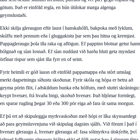
götum. Það er einföld regla, en hún útilokar marga algenga
geymslustaði.
Ekki skilja gleraugun eftir laust í hanskahólfi, bakpoka með lyklum,
skúffu með pennum eða í gluggakistu þar sem þau hitna og kremjast.
Pappagleraugu þola illa raka og aflögun. Ef pappinn blotnar getur hann
bólgnað og sían losnað. Ef sían nuddast við harða hluti geta myndast
örfínar rispur sem sjást illa fyrr en of seint.
Fyrir heimili er góð lausn oft einföld pappamappa eða stórt umslag
merkt dagsetningu síðustu skoðunar. Fyrir skóla og hópa er betra að
geyma pörin flöt, í aðskildum bunka eða hólfum, með stuttri skráningu:
keypt hvenær, frá hvaða birgi, skoðuð hvenær. Það hljómar formlegt,
en sparar rugling þegar 30 eða 300 pör eiga að fara út sama morgun.
Ef þú ert að skipuleggja myrkvaskoðun með hópi er líka skynsamlegt
að para geymsluvenjuna við skipulag dagsins sjálfs. Við förum í það í
hvenær gleraugu á, hvenær gleraugu af: fasa sólmyrkva útskýrðir
, því
jafnvel fullkomin gleraugu hjálpa ekki ef fólk notar þau á röngum tíma.