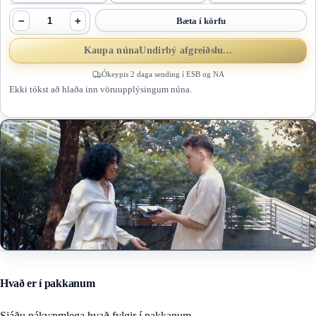
−
+
Bæta í körfu
Kaupa núna
Undirbý afgreiðslu...
Ókeypis 2 daga sending í ESB og NA
Ekki tókst að hlaða inn vöruupplýsingum núna.
Hvað er í pakkanum
Sjáðu nákvæmlega hvað fylgir í pakkanum