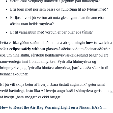
Sérðu ekki venjulegt umhverfi í gegnum þau innandyra?
Eru börn með pör sem passa og fullorðinn til að fylgjast með?
Er ljóst hvort þú verður að nota gleraugun allan tímann eða
aðeins utan heildarmyrkva?
Er til varaáætlun með vörpun ef par bilar eða týnist?
Þetta er líka góður staður til að minna á að spurningin
how to watch a
solar eclipse safely without glasses
á aðeins við um óbeinar aðferðir
eða um hina stuttu, sérstöku heildarmyrkvaskeiðs-stund þegar þú ert
raunverulega inni á braut almyrkva. Fyrir alla hlutmyrkva og
hringmyrkva, og fyrir alla hlutfasa almyrkva, þarf vottaða sólarsíu til
beinnar skoðunar.
Ef þú vilt skilja betur af hverju „bara örstutt augnablik“ getur samt
verið hættulegt, lestu líka
Af hverju augnskaði í sólmyrkva gerist — og
af hverju „bara snöggt“ er ekki öruggt
.
How to Reset the Air Bag Warning Light on a Nissan EASY ...