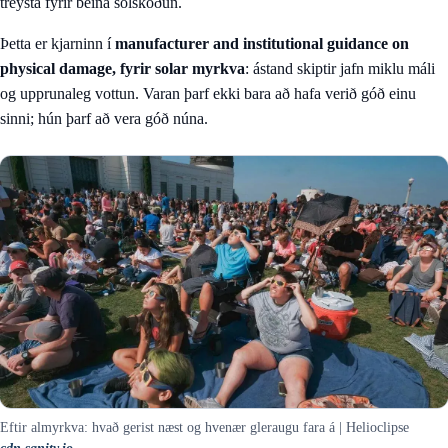
treysta fyrir beina sólskoðun.
Þetta er kjarninn í
manufacturer and institutional guidance on
physical damage, fyrir solar myrkva
: ástand skiptir jafn miklu máli
og upprunaleg vottun. Varan þarf ekki bara að hafa verið góð einu
sinni; hún þarf að vera góð núna.
Eftir almyrkva: hvað gerist næst og hvenær gleraugu fara á | Helioclipse