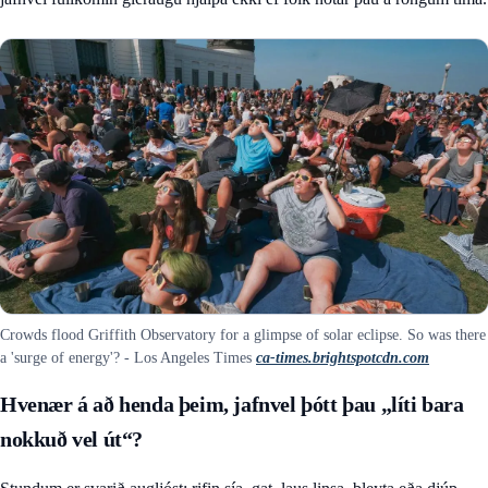
Crowds flood Griffith Observatory for a glimpse of solar eclipse. So was there
a 'surge of energy'? - Los Angeles Times
ca-times.brightspotcdn.com
Hvenær á að henda þeim, jafnvel þótt þau „líti bara
nokkuð vel út“?