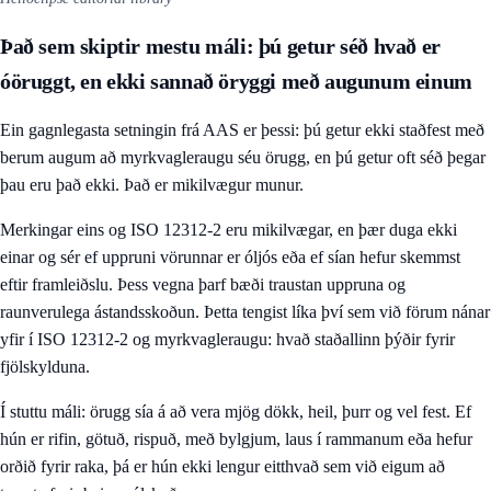
Það sem skiptir mestu máli: þú getur séð hvað er
óöruggt, en ekki sannað öryggi með augunum einum
Ein gagnlegasta setningin frá AAS er þessi: þú getur ekki staðfest með
berum augum að myrkvagleraugu séu örugg, en þú getur oft séð þegar
þau eru það ekki. Það er mikilvægur munur.
Merkingar eins og ISO 12312-2 eru mikilvægar, en þær duga ekki
einar og sér ef uppruni vörunnar er óljós eða ef sían hefur skemmst
eftir framleiðslu. Þess vegna þarf bæði traustan uppruna og
raunverulega ástandsskoðun. Þetta tengist líka því sem við förum nánar
yfir í
ISO 12312-2 og myrkvagleraugu: hvað staðallinn þýðir fyrir
fjölskylduna
.
Í stuttu máli: örugg sía á að vera mjög dökk, heil, þurr og vel fest. Ef
hún er rifin, götuð, rispuð, með bylgjum, laus í rammanum eða hefur
orðið fyrir raka, þá er hún ekki lengur eitthvað sem við eigum að