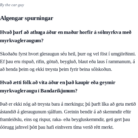
Ry the car guy
Algengar spurningar
Hvað þarf að athuga áður en maður horfir á sólmyrkva með
myrkvagleraugum?
Skoðaðu fyrst hvort gleraugun séu heil, þurr og vel föst í umgjörðinni.
Ef þau eru rispuð, rifin, götuð, beygluð, blaut eða laus í rammanum, á
að henda þeim og ekki treysta þeim fyrir beina sólskoðun.
Hvað ætti fólk að vita áður en það kaupir eða geymir
myrkvagleraugu í Bandaríkjunum?
Það er ekki nóg að treysta bara á merkingu; þú þarft líka að geta metið
ástandið á gleraugunum sjálfum. Greinin bendir á að skemmdir eftir
framleiðslu, eins og rispur, raka- eða beygluskemmdir, geti gert þau
óörugg jafnvel þótt þau hafi einhvern tíma verið rétt merkt.