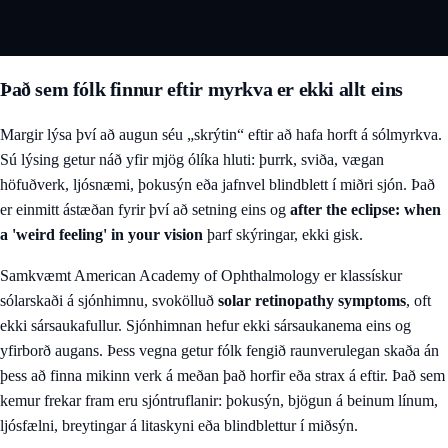
Það sem fólk finnur eftir myrkva er ekki allt eins
Margir lýsa því að augun séu „skrýtin“ eftir að hafa horft á sólmyrkva.
Sú lýsing getur náð yfir mjög ólíka hluti: þurrk, sviða, vægan
höfuðverk, ljósnæmi, þokusýn eða jafnvel blindblett í miðri sjón. Það
er einmitt ástæðan fyrir því að setning eins og
after the eclipse: when
a 'weird feeling' in your vision
þarf skýringar, ekki gisk.
Samkvæmt American Academy of Ophthalmology er klassískur
sólarskaði á sjónhimnu, svokölluð
solar retinopathy symptoms
, oft
ekki sársaukafullur. Sjónhimnan hefur ekki sársaukanema eins og
yfirborð augans. Þess vegna getur fólk fengið raunverulegan skaða án
þess að finna mikinn verk á meðan það horfir eða strax á eftir. Það sem
kemur frekar fram eru sjóntruflanir: þokusýn, bjögun á beinum línum,
ljósfælni, breytingar á litaskyni eða blindblettur í miðsýn.