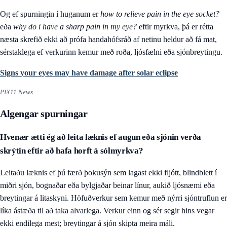
Og ef spurningin í huganum er
how to relieve pain in the eye socket?
eða
why do i have a sharp pain in my eye?
eftir myrkva, þá er rétta
næsta skrefið ekki að prófa handahófsráð af netinu heldur að fá mat,
sérstaklega ef verkurinn kemur með roða, ljósfælni eða sjónbreytingu.
Signs your eyes may have damage after solar eclipse
PIX11 News
Algengar spurningar
Hvenær ætti ég að leita læknis ef augun eða sjónin verða
skrýtin eftir að hafa horft á sólmyrkva?
Leitaðu læknis ef þú færð þokusýn sem lagast ekki fljótt, blindblett í
miðri sjón, bognaðar eða bylgjaðar beinar línur, aukið ljósnæmi eða
breytingar á litaskyni. Höfuðverkur sem kemur með nýrri sjóntruflun er
líka ástæða til að taka alvarlega. Verkur einn og sér segir hins vegar
ekki endilega mest; breytingar á sjón skipta meira máli.