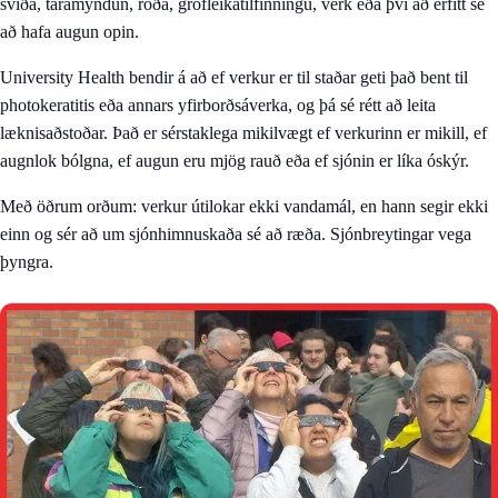
sviða, táramyndun, roða, grófleikatilfinningu, verk eða því að erfitt sé
að hafa augun opin.
University Health bendir á að ef verkur er til staðar geti það bent til
photokeratitis eða annars yfirborðsáverka, og þá sé rétt að leita
læknisaðstoðar. Það er sérstaklega mikilvægt ef verkurinn er mikill, ef
augnlok bólgna, ef augun eru mjög rauð eða ef sjónin er líka óskýr.
Með öðrum orðum: verkur útilokar ekki vandamál, en hann segir ekki
einn og sér að um sjónhimnuskaða sé að ræða. Sjónbreytingar vega
þyngra.