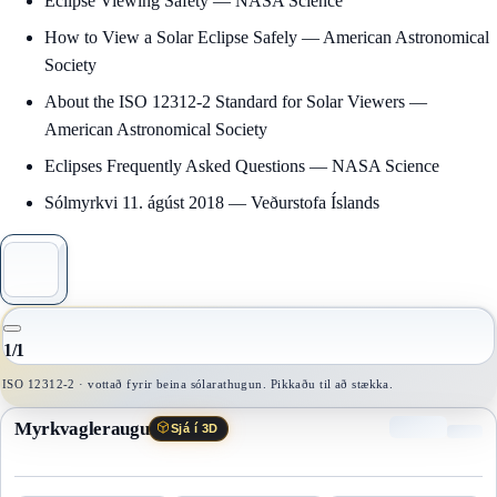
Eclipse Viewing Safety
— NASA Science
How to View a Solar Eclipse Safely
— American Astronomical
Society
About the ISO 12312-2 Standard for Solar Viewers
—
American Astronomical Society
Eclipses Frequently Asked Questions
— NASA Science
Sólmyrkvi 11. ágúst 2018
— Veðurstofa Íslands
1
/
1
ISO 12312-2 · vottað fyrir beina sólarathugun. Pikkaðu til að stækka.
Myrkvagleraugu
Sjá í 3D