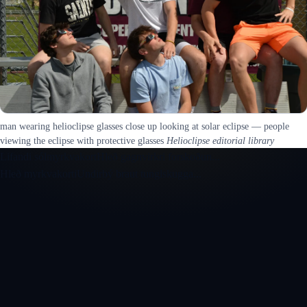
man wearing helioclipse glasses close up looking at solar eclipse — people
viewing the eclipse with protective glasses
Helioclipse editorial library
Lifandi sólmyrkvakort
Hleð gagnvirkri forskoðun...
Hleð myrkvakorti
Undirbý braut tunglskugga...
Opna gagnvirkt 3D sólmyrkvakort