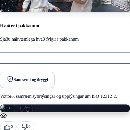
Hvað er í pakkanum
Sjáðu nákvæmlega hvað fylgir í pakkanum
Samræmi og öryggi
Vottorð, samræmisyfirlýsingar og upplýsingar um ISO 12312-2.
0
0