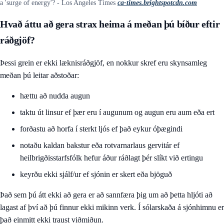
a 'surge of energy'? - Los Angeles Times
ca-times.brightspotcdn.com
Hvað áttu að gera strax heima á meðan þú bíður eftir
ráðgjöf?
Þessi grein er ekki læknisráðgjöf, en nokkur skref eru skynsamleg
meðan þú leitar aðstoðar:
hættu að nudda augun
taktu út linsur ef þær eru í augunum og augun eru aum eða ert
forðastu að horfa í sterkt ljós ef það eykur óþægindi
notaðu kaldan bakstur eða rotvarnarlaus gervitár ef
heilbrigðisstarfsfólk hefur áður ráðlagt þér slíkt við ertingu
keyrðu ekki sjálf/ur ef sjónin er skert eða bjöguð
Það sem þú átt ekki að gera er að sannfæra þig um að þetta hljóti að
lagast af því að þú finnur ekki mikinn verk. Í sólarskaða á sjónhimnu er
það einmitt ekki traust viðmiðun.