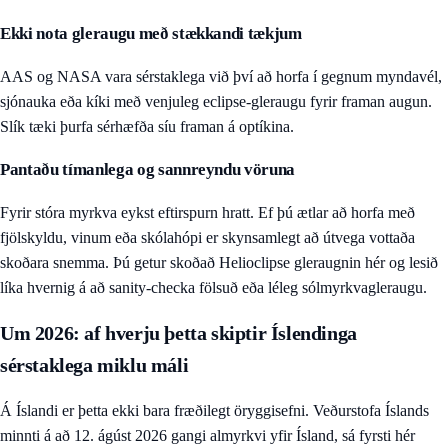
Ekki nota gleraugu með stækkandi tækjum
AAS og NASA vara sérstaklega við því að horfa í gegnum myndavél,
sjónauka eða kíki með venjuleg eclipse-gleraugu fyrir framan augun.
Slík tæki þurfa sérhæfða síu framan á optíkina.
Pantaðu tímanlega og sannreyndu vöruna
Fyrir stóra myrkva eykst eftirspurn hratt. Ef þú ætlar að horfa með
fjölskyldu, vinum eða skólahópi er skynsamlegt að útvega vottaða
skoðara snemma. Þú getur skoðað
Helioclipse gleraugnin hér
og lesið
líka
hvernig á að sanity-checka fölsuð eða léleg sólmyrkvagleraugu
.
Um 2026: af hverju þetta skiptir Íslendinga
sérstaklega miklu máli
Á Íslandi er þetta ekki bara fræðilegt öryggisefni. Veðurstofa Íslands
minnti á að 12. ágúst 2026 gangi almyrkvi yfir Ísland, sá fyrsti hér