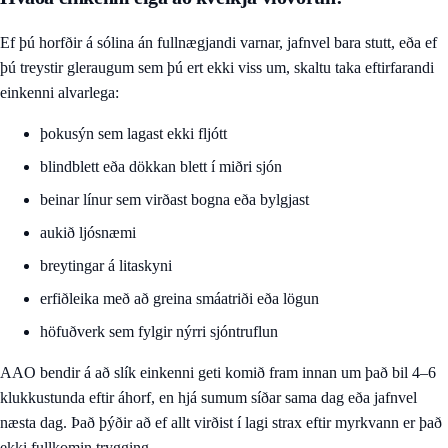
Ef þú horfðir á sólina án fullnægjandi varnar, jafnvel bara stutt, eða ef
þú treystir gleraugum sem þú ert ekki viss um, skaltu taka eftirfarandi
einkenni alvarlega:
þokusýn sem lagast ekki fljótt
blindblett eða dökkan blett í miðri sjón
beinar línur sem virðast bogna eða bylgjast
aukið ljósnæmi
breytingar á litaskyni
erfiðleika með að greina smáatriði eða lögun
höfuðverk sem fylgir nýrri sjóntruflun
AAO bendir á að slík einkenni geti komið fram innan um það bil 4–6
klukkustunda eftir áhorf, en hjá sumum síðar sama dag eða jafnvel
næsta dag. Það þýðir að ef allt virðist í lagi strax eftir myrkvann er það
ekki fullkomin trygging.