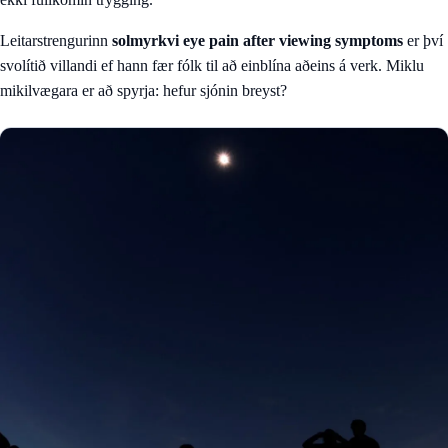
Leitarstrengurinn
solmyrkvi eye pain after viewing symptoms
er því
svolítið villandi ef hann fær fólk til að einblína aðeins á verk. Miklu
mikilvægara er að spyrja: hefur sjónin breyst?