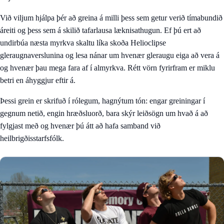
Við viljum hjálpa þér að greina á milli þess sem getur verið tímabundið
áreiti og þess sem á skilið tafarlausa læknisathugun. Ef þú ert að
undirbúa næsta myrkva skaltu líka skoða
Helioclipse
gleraugnaverslunina
og lesa nánar um
hvenær gleraugu eiga að vera á
og hvenær þau mega fara af í almyrkva
. Rétt vörn fyrirfram er miklu
betri en áhyggjur eftir á.
Þessi grein er skrifuð í rólegum, hagnýtum tón: engar greiningar í
gegnum netið, engin hræðsluorð, bara skýr leiðsögn um hvað á að
fylgjast með og hvenær þú átt að hafa samband við
heilbrigðisstarfsfólk.