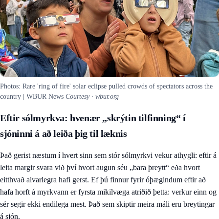
Photos: Rare 'ring of fire' solar eclipse pulled crowds of spectators across the
country | WBUR News
Courtesy · wbur.org
Eftir sólmyrkva: hvenær „skrýtin tilfinning“ í
sjóninni á að leiða þig til læknis
Það gerist næstum í hvert sinn sem stór sólmyrkvi vekur athygli: eftir á
leita margir svara við því hvort augun séu „bara þreytt“ eða hvort
eitthvað alvarlegra hafi gerst. Ef þú finnur fyrir óþægindum eftir að
hafa horft á myrkvann er fyrsta mikilvæga atriðið þetta: verkur einn og
sér segir ekki endilega mest. Það sem skiptir meira máli eru breytingar
á sjón.