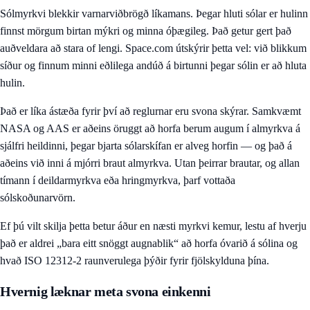
Sólmyrkvi blekkir varnarviðbrögð líkamans. Þegar hluti sólar er hulinn
finnst mörgum birtan mýkri og minna óþægileg. Það getur gert það
auðveldara að stara of lengi. Space.com útskýrir þetta vel: við blikkum
síður og finnum minni eðlilega andúð á birtunni þegar sólin er að hluta
hulin.
Það er líka ástæða fyrir því að reglurnar eru svona skýrar. Samkvæmt
NASA og AAS er aðeins öruggt að horfa berum augum í almyrkva á
sjálfri heildinni, þegar bjarta sólarskífan er alveg horfin — og það á
aðeins við inni á mjórri braut almyrkva. Utan þeirrar brautar, og allan
tímann í deildarmyrkva eða hringmyrkva, þarf vottaða
sólskoðunarvörn.
Ef þú vilt skilja þetta betur áður en næsti myrkvi kemur, lestu
af hverju
það er aldrei „bara eitt snöggt augnablik“ að horfa óvarið á sólina
og
hvað ISO 12312-2 raunverulega þýðir fyrir fjölskylduna þína
.
Hvernig læknar meta svona einkenni