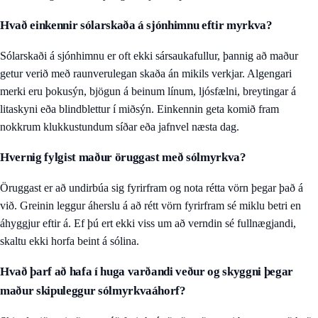
Hvað einkennir sólarskaða á sjónhimnu eftir myrkva?
Sólarskaði á sjónhimnu er oft ekki sársaukafullur, þannig að maður
getur verið með raunverulegan skaða án mikils verkjar. Algengari
merki eru þokusýn, bjögun á beinum línum, ljósfælni, breytingar á
litaskyni eða blindblettur í miðsýn. Einkennin geta komið fram
nokkrum klukkustundum síðar eða jafnvel næsta dag.
Hvernig fylgist maður öruggast með sólmyrkva?
Öruggast er að undirbúa sig fyrirfram og nota rétta vörn þegar það á
við. Greinin leggur áherslu á að rétt vörn fyrirfram sé miklu betri en
áhyggjur eftir á. Ef þú ert ekki viss um að verndin sé fullnægjandi,
skaltu ekki horfa beint á sólina.
Hvað þarf að hafa í huga varðandi veður og skyggni þegar
maður skipuleggur sólmyrkvaáhorf?