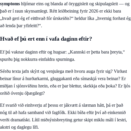
symptoms
hljómar eins og blanda af öryggisleit og skipulagsleit — og
það er í raun skynsamlegt. Rétt leiðbeining fyrir 2026 er ekki bara
„hvað geri ég ef eitthvað fór úrskeiðis?“ heldur líka „hvernig forðast ég
að lenda þar yfirleitt?“.
Hvað ef þú ert enn í vafa daginn eftir?
Ef þú vaknar daginn eftir og hugsar: „Kannski er þetta bara þreyta,“
spurðu þig nokkurra einfaldra spurninga.
Sérðu texta jafn skýrt og venjulega með hvoru auga fyrir sig? Virðast
beinar línur á hurðarkarmi, gluggakanti eða símaskjá vera beinar? Er
miðjan í sjónsviðinu hrein, eða er þar blettur, skekkja eða þoka? Er ljós
orðið óvenju óþægilegt?
Ef svarið við einhverju af þessu er jákvætt á slæman hátt, þá er það
nóg til að hafa samband við fagfólk. Ekki bíða eftir því að einkennið
verði dramatískt. Lítil miðsýnisbreyting getur skipt miklu máli í lestri,
akstri og daglegu lífi.