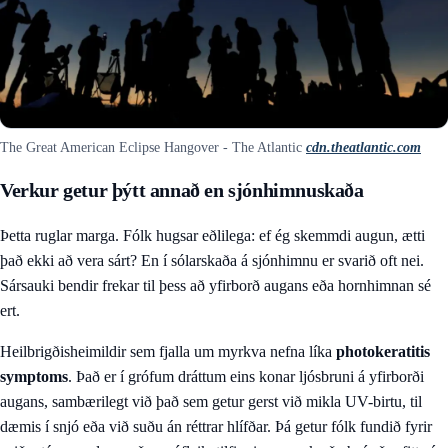
The Great American Eclipse Hangover - The Atlantic
cdn.theatlantic.com
Verkur getur þýtt annað en sjónhimnuskaða
Þetta ruglar marga. Fólk hugsar eðlilega: ef ég skemmdi augun, ætti
það ekki að vera sárt? En í sólarskaða á sjónhimnu er svarið oft nei.
Sársauki bendir frekar til þess að yfirborð augans eða hornhimnan sé
ert.
Heilbrigðisheimildir sem fjalla um myrkva nefna líka
photokeratitis
symptoms
. Það er í grófum dráttum eins konar ljósbruni á yfirborði
augans, sambærilegt við það sem getur gerst við mikla UV-birtu, til
dæmis í snjó eða við suðu án réttrar hlífðar. Þá getur fólk fundið fyrir