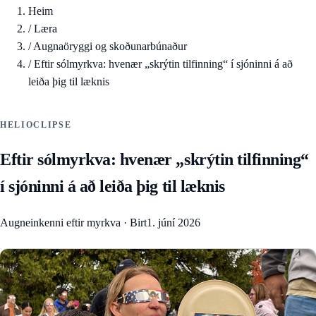
Heim
/
Læra
/
Augnaöryggi og skoðunarbúnaður
/
Eftir sólmyrkva: hvenær „skrýtin tilfinning“ í sjóninni á að
leiða þig til læknis
HELIOCLIPSE
Eftir sólmyrkva: hvenær „skrýtin tilfinning“
í sjóninni á að leiða þig til læknis
Augneinkenni eftir myrkva
·
Birt
1. júní 2026