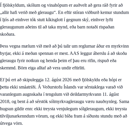
Í fjölskyldum, skólum og vinahópum er auðvelt að gera ráð fyrir að
„allir hafi verið með gleraugu“. En eftir stóran viðburð kemur stundum
í ljós að einhver tók stutt kíkisglott í gegnum ský, einhver lyfti
gleraugunum aðeins til að taka mynd, eða barn notaði rispaðan
skoðara.
Þess vegna mælum við með að þú talir um reglurnar áður en myrkvinn
byrjar, ekki á meðan spennan er mest. AAS leggur áherslu á að skoða
gleraugu fyrir notkun og henda þeim ef þau eru rifin, rispuð eða
skemmd. Börn eiga alltaf að vera undir eftirliti.
Ef þú ert að skipuleggja 12. ágúst 2026 með fjölskyldu eða hópi er
þetta ekki smáatriði. Á Veðurstofu Íslands var sérstaklega varað við
varanlegum augnskaða í tengslum við deildarmyrkvann 11. ágúst
2018, og bent á að sérstök sólmyrkvagleraugu væru nauðsynleg. Sama
hugsun gildir enn: ekki treysta venjulegum sólgleraugum, ekki treysta
tilviljunarkenndum vörum, og ekki bíða fram á síðustu stundu með að
útvega vörn.