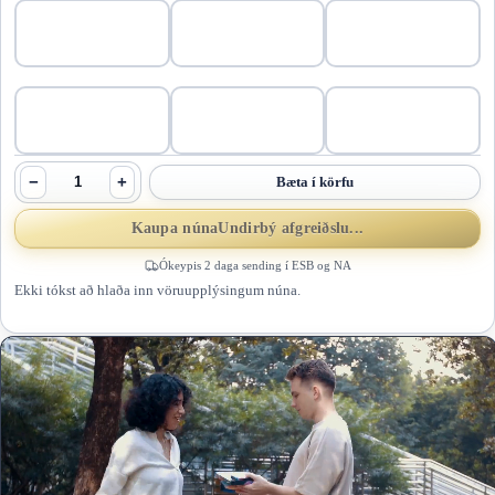
−
+
Bæta í körfu
Kaupa núna
Undirbý afgreiðslu...
Ókeypis 2 daga sending í ESB og NA
Ekki tókst að hlaða inn vöruupplýsingum núna.