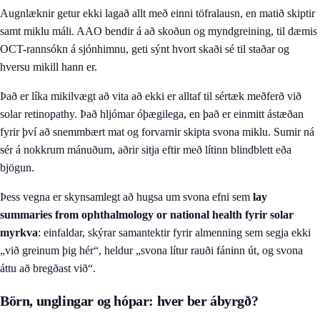
Augnlæknir getur ekki lagað allt með einni töfralausn, en matið skiptir
samt miklu máli. AAO bendir á að skoðun og myndgreining, til dæmis
OCT-rannsókn á sjónhimnu, geti sýnt hvort skaði sé til staðar og
hversu mikill hann er.
Það er líka mikilvægt að vita að ekki er alltaf til sértæk meðferð við
solar retinopathy. Það hljómar óþægilega, en það er einmitt ástæðan
fyrir því að snemmbært mat og forvarnir skipta svona miklu. Sumir ná
sér á nokkrum mánuðum, aðrir sitja eftir með lítinn blindblett eða
bjögun.
Þess vegna er skynsamlegt að hugsa um svona efni sem
lay
summaries from ophthalmology or national health fyrir solar
myrkva
: einfaldar, skýrar samantektir fyrir almenning sem segja ekki
„við greinum þig hér“, heldur „svona lítur rauði fáninn út, og svona
áttu að bregðast við“.
Börn, unglingar og hópar: hver ber ábyrgð?