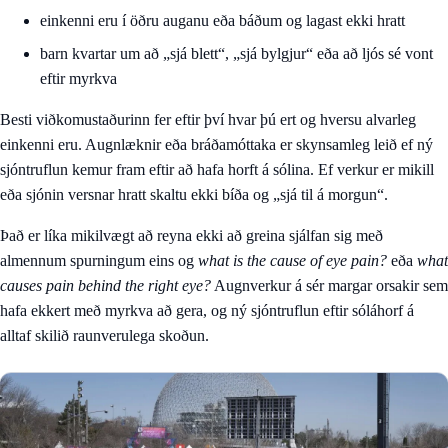
einkenni eru í öðru auganu eða báðum og lagast ekki hratt
barn kvartar um að „sjá blett“, „sjá bylgjur“ eða að ljós sé vont
eftir myrkva
Besti viðkomustaðurinn fer eftir því hvar þú ert og hversu alvarleg
einkenni eru. Augnlæknir eða bráðamóttaka er skynsamleg leið ef ný
sjóntruflun kemur fram eftir að hafa horft á sólina. Ef verkur er mikill
eða sjónin versnar hratt skaltu ekki bíða og „sjá til á morgun“.
Það er líka mikilvægt að reyna ekki að greina sjálfan sig með
almennum spurningum eins og
what is the cause of eye pain?
eða
what
causes pain behind the right eye?
Augnverkur á sér margar orsakir sem
hafa ekkert með myrkva að gera, og ný sjóntruflun eftir sóláhorf á
alltaf skilið raunverulega skoðun.