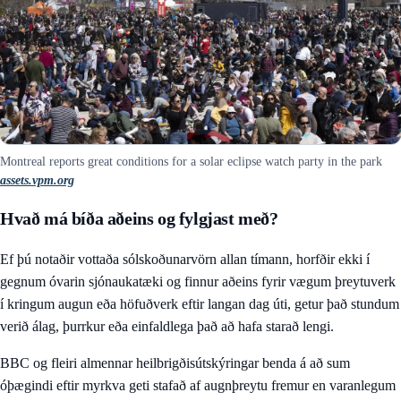
Montreal reports great conditions for a solar eclipse watch party in the park
assets.vpm.org
Hvað má bíða aðeins og fylgjast með?
Ef þú notaðir vottaða sólskoðunarvörn allan tímann, horfðir ekki í
gegnum óvarin sjónaukatæki og finnur aðeins fyrir vægum þreytuverk
í kringum augun eða höfuðverk eftir langan dag úti, getur það stundum
verið álag, þurrkur eða einfaldlega það að hafa starað lengi.
BBC og fleiri almennar heilbrigðisútskýringar benda á að sum
óþægindi eftir myrkva geti stafað af augnþreytu fremur en varanlegum