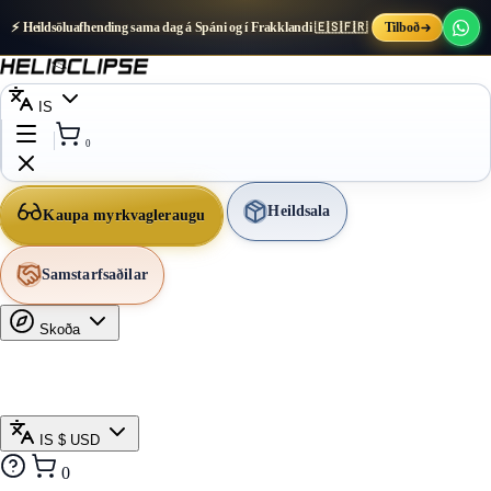
⚡ Heildsöluafhending sama dag á Spáni og í Frakklandi 🇪🇸🇫🇷
Tilboð
IS
0
Heildsala
Kaupa myrkvagleraugu
Samstarfsaðilar
Skoða
IS
$ USD
0