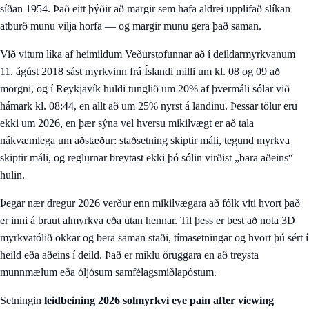
síðan 1954. Það eitt þýðir að margir sem hafa aldrei upplifað slíkan
atburð munu vilja horfa — og margir munu gera það saman.
Við vitum líka af heimildum Veðurstofunnar að í deildarmyrkvanum
11. ágúst 2018 sást myrkvinn frá Íslandi milli um kl. 08 og 09 að
morgni, og í Reykjavík huldi tunglið um 20% af þvermáli sólar við
hámark kl. 08:44, en allt að um 25% nyrst á landinu. Þessar tölur eru
ekki um 2026, en þær sýna vel hversu mikilvægt er að tala
nákvæmlega um aðstæður: staðsetning skiptir máli, tegund myrkva
skiptir máli, og reglurnar breytast ekki þó sólin virðist „bara aðeins“
hulin.
Þegar nær dregur 2026 verður enn mikilvægara að fólk viti hvort það
er inni á braut almyrkva eða utan hennar. Til þess er best að nota
3D
myrkvatólið okkar
og bera saman staði, tímasetningar og hvort þú sért í
heild eða aðeins í deild. Það er miklu öruggara en að treysta
munnmælum eða óljósum samfélagsmiðlapóstum.
Setningin
leidbeining 2026 solmyrkvi eye pain after viewing