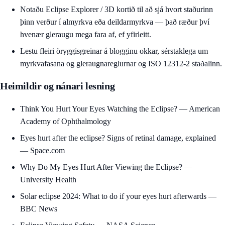
Notaðu
Eclipse Explorer / 3D kortið
til að sjá hvort staðurinn
þinn verður í almyrkva eða deildarmyrkva — það ræður því
hvenær gleraugu mega fara af, ef yfirleitt.
Lestu fleiri öryggisgreinar á
blogginu okkar
, sérstaklega um
myrkvafasana og gleraugnareglurnar
og
ISO 12312-2 staðalinn
.
Heimildir og nánari lesning
Think You Hurt Your Eyes Watching the Eclipse?
— American
Academy of Ophthalmology
Eyes hurt after the eclipse? Signs of retinal damage, explained
— Space.com
Why Do My Eyes Hurt After Viewing the Eclipse?
—
University Health
Solar eclipse 2024: What to do if your eyes hurt afterwards
—
BBC News