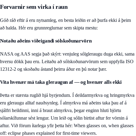
Forvarnir sem virka í raun
Góð ráð eftir á eru nytsamleg, en besta leiðin er að þurfa ekki á þeim
að halda. Hér eru grunnreglurnar sem skipta mestu:
Notaðu aðeins viðeigandi sólskoðunarvörn
NASA og AAS segja það skýrt: venjuleg sólgleraugu duga ekki, sama
hversu dökk þau eru. Leitaðu að sólskoðunarvörum sem uppfylla ISO
12312-2 og skoðaðu ástand þeirra áður en þú notar þær.
Vita hvenær má taka gleraugun af — og hvenær alls ekki
Þetta er stærsta ruglið hjá byrjendum. Í deildarmyrkva og hringmyrkva
eru gleraugu alltaf nauðsynleg. Í almyrkva má aðeins taka þau af á
sjálfri heildinni, inni á braut almyrkva, þegar enginn hluti björtu
sólarskífunnar sést lengur. Um leið og sólin birtist aftur fer vörnin á
aftur. Við förum ítarlega yfir þetta hér:
When glasses on, when glasses
off: eclipse phases explained for first-time viewers
.