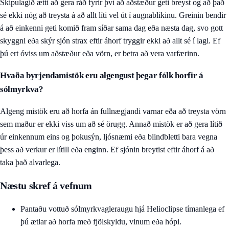
Skipulagið ætti að gera ráð fyrir því að aðstæður geti breyst og að það
sé ekki nóg að treysta á að allt líti vel út í augnablikinu. Greinin bendir
á að einkenni geti komið fram síðar sama dag eða næsta dag, svo gott
skyggni eða skýr sjón strax eftir áhorf tryggir ekki að allt sé í lagi. Ef
þú ert óviss um aðstæður eða vörn, er betra að vera varfærinn.
Hvaða byrjendamistök eru algengust þegar fólk horfir á
sólmyrkva?
Algeng mistök eru að horfa án fullnægjandi varnar eða að treysta vörn
sem maður er ekki viss um að sé örugg. Annað mistök er að gera lítið
úr einkennum eins og þokusýn, ljósnæmi eða blindbletti bara vegna
þess að verkur er lítill eða enginn. Ef sjónin breytist eftir áhorf á að
taka það alvarlega.
Næstu skref á vefnum
Pantaðu
vottuð sólmyrkvagleraugu hjá Helioclipse
tímanlega ef
þú ætlar að horfa með fjölskyldu, vinum eða hópi.