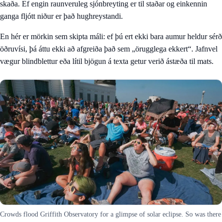
skaða. Ef engin raunveruleg sjónbreyting er til staðar og einkennin
ganga fljótt niður er það hughreystandi.
En hér er mörkin sem skipta máli: ef þú ert ekki bara aumur heldur sérð
öðruvísi, þá áttu ekki að afgreiða það sem „örugglega ekkert“. Jafnvel
vægur blindblettur eða lítil bjögun á texta getur verið ástæða til mats.
Crowds flood Griffith Observatory for a glimpse of solar eclipse. So was there