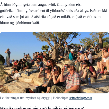
Á hinn bóginn geta aum augu, sviði, táramyndun eða
grófleikatilfinning frekar bent til yfirborðsáreitis eða álags. Það er ekki
eitthvað sem þú átt að afskrifa ef það er mikið, en það er ekki sami
hlutur og sjónhimnuskaði.
Leiðbeiningar um myrkva og öryggi | Helioclipse
scitechdaily.com
Hvaða einkenni eiga að kveikja viðvörun?