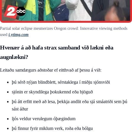
Partial solar eclipse mesmerizes Oregon crowd: Innovative viewing methods
used
i.ytimg.com
Hvenær á að hafa strax samband við lækni eða
augnlækni?
Leitaðu samdægurs aðstoðar ef eitthvað af þessu á við:
þú sérð nýjan blindblett, sérstaklega í miðju sjónsviði
sjónin er skyndilega þokukennd eða bjöguð
þú átt erfitt með að lesa, þekkja andlit eða sjá smáatriði sem þú
sást áður
ljós veldur verulegum óþægindum
þú finnur fyrir miklum verk, roða eða bólgu