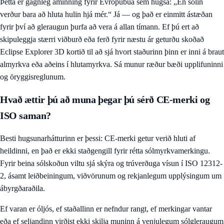
Þetta er gagnleg áminning fyrir Evrópubúa sem hugsa: „En sólin
verður bara að hluta hulin hjá mér.“ Já — og það er einmitt ástæðan
fyrir því að gleraugun þurfa að vera á allan tímann. Ef þú ert að
skipuleggja stærri viðburð eða ferð fyrir næstu ár geturðu skoðað
Eclipse Explorer 3D kortið
til að sjá hvort staðurinn þinn er inni á braut
almyrkva eða aðeins í hlutamyrkva. Sá munur ræður bæði upplifuninni
og öryggisreglunum.
Hvað ættir þú að muna þegar þú sérð CE-merki og
ISO saman?
Besti hugsunarhátturinn er þessi: CE-merki getur verið hluti af
heildinni, en það er ekki staðgengill fyrir rétta sólmyrkvamerkingu.
Fyrir beina sólskoðun viltu sjá skýra og trúverðuga vísun í ISO 12312-
2, ásamt leiðbeiningum, viðvörunum og rekjanlegum upplýsingum um
ábyrgðaraðila.
Ef varan er óljós, ef staðallinn er nefndur rangt, ef merkingar vantar
eða ef seljandinn virðist ekki skilja muninn á venjulegum sólgleraugum