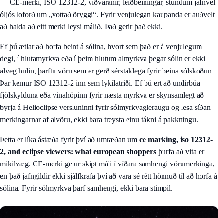
— CE-merki, ISO 12312-2, viðvaranir, leiðbeiningar, stundum jafnvel
óljós loforð um „vottað öryggi“. Fyrir venjulegan kaupanda er auðvelt
að halda að eitt merki leysi málið. Það gerir það ekki.
Ef þú ætlar að horfa beint á sólina, hvort sem það er á venjulegum
degi, í hlutamyrkva eða í þeim hlutum almyrkva þegar sólin er ekki
alveg hulin, þarftu vöru sem er gerð sérstaklega fyrir beina sólskoðun.
Þar kemur ISO 12312-2 inn sem lykilatriði. Ef þú ert að undirbúa
fjölskylduna eða vinahópinn fyrir næsta myrkva er skynsamlegt að
byrja á
Helioclipse versluninni fyrir sólmyrkvagleraugu
og lesa síðan
merkingarnar af alvöru, ekki bara treysta einu tákni á pakkningu.
Þetta er líka ástæða fyrir því að umræðan um
ce marking, iso 12312-
2, and eclipse viewers: what european shoppers
þurfa að vita er
mikilvæg. CE-merki getur skipt máli í víðara samhengi vörumerkinga,
en það jafngildir ekki sjálfkrafa því að vara sé rétt hönnuð til að horfa á
sólina. Fyrir sólmyrkva þarf samhengi, ekki bara stimpil.