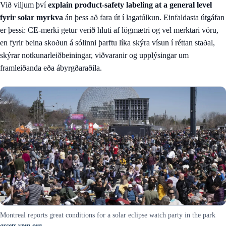
Við viljum því
explain product-safety labeling at a general level
fyrir solar myrkva
án þess að fara út í lagatúlkun. Einfaldasta útgáfan
er þessi: CE-merki getur verið hluti af lögmætri og vel merktari vöru,
en fyrir beina skoðun á sólinni þarftu líka skýra vísun í réttan staðal,
skýrar notkunarleiðbeiningar, viðvaranir og upplýsingar um
framleiðanda eða ábyrgðaraðila.
Montreal reports great conditions for a solar eclipse watch party in the park
assets.vpm.org