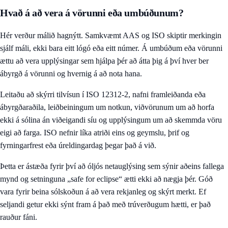
Hvað á að vera á vörunni eða umbúðunum?
Hér verður málið hagnýtt. Samkvæmt AAS og ISO skiptir merkingin
sjálf máli, ekki bara eitt lógó eða eitt númer. Á umbúðum eða vörunni
ættu að vera upplýsingar sem hjálpa þér að átta þig á því hver ber
ábyrgð á vörunni og hvernig á að nota hana.
Leitaðu að skýrri tilvísun í ISO 12312-2, nafni framleiðanda eða
ábyrgðaraðila, leiðbeiningum um notkun, viðvörunum um að horfa
ekki á sólina án viðeigandi síu og upplýsingum um að skemmda vöru
eigi að farga. ISO nefnir líka atriði eins og geymslu, þrif og
fyrningarfrest eða úreldingardag þegar það á við.
Þetta er ástæða fyrir því að óljós netauglýsing sem sýnir aðeins fallega
mynd og setninguna „safe for eclipse“ ætti ekki að nægja þér. Góð
vara fyrir beina sólskoðun á að vera rekjanleg og skýrt merkt. Ef
seljandi getur ekki sýnt fram á það með trúverðugum hætti, er það
rauður fáni.