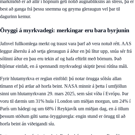
markmiðið er að allir í hópnum geti notið augnabliksins án stress, þá er
best að ganga frá þessu snemma og geyma gleraugun vel þar til
dagurinn kemur.
Öryggi á myrkvadegi: merkingar eru bara byrjunin
Jafnvel fullkomlega merkt og traust vara þarf að vera notuð rétt. AAS
leggur áherslu á að setja gleraugun á áður en þú lítur upp, snúa sér frá
sólinni áður en þau eru tekin af og hafa eftirlit með börnum. Það
hljómar einfalt, en á spennandi myrkvadegi skiptir þessi rútína máli.
Fyrir hlutamyrkva er reglan einföld: þú notar örugga sólsíu allan
tímann ef þú ætlar að horfa beint. NASA minnir á þetta í umfjöllun
sinni um hlutamyrkvann 29. mars 2025, sem sást víða í Evrópu. Þar
voru til dæmis um 31% hula í London um miðjan morgun, um 24% í
París um hádegi og um 68% í Reykjavík um miðjan dag, en á öllum
þessum stöðum gilti sama öryggisregla: engin stund er örugg til að
horfa beint án viðeigandi síu.