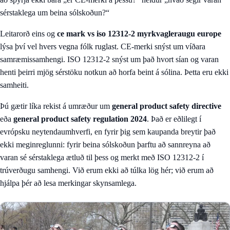
sérstaklega um beina sólskoðun?“
Leitarorð eins og
ce mark vs iso 12312-2 myrkvagleraugu europe
lýsa því vel hvers vegna fólk ruglast. CE-merki snýst um víðara
samræmissamhengi. ISO 12312-2 snýst um það hvort sían og varan
henti þeirri mjög sérstöku notkun að horfa beint á sólina. Þetta eru ekki
samheiti.
Þú gætir líka rekist á umræður um
general product safety directive
eða
general product safety regulation 2024
. Það er eðlilegt í
evrópsku neytendaumhverfi, en fyrir þig sem kaupanda breytir það
ekki meginreglunni: fyrir beina sólskoðun þarftu að sannreyna að
varan sé sérstaklega ætluð til þess og merkt með ISO 12312-2 í
trúverðugu samhengi. Við erum ekki að túlka lög hér; við erum að
hjálpa þér að lesa merkingar skynsamlega.