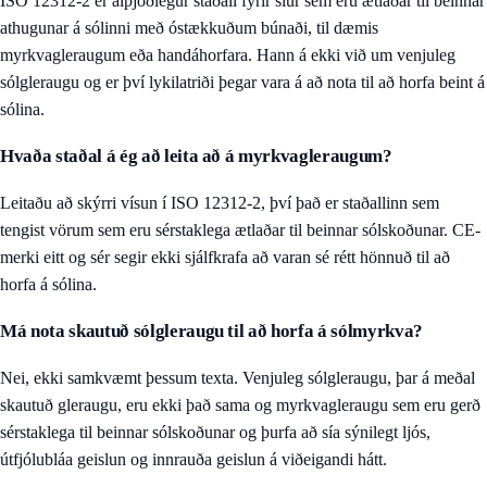
ISO 12312-2 er alþjóðlegur staðall fyrir síur sem eru ætlaðar til beinnar
athugunar á sólinni með óstækkuðum búnaði, til dæmis
myrkvagleraugum eða handáhorfara. Hann á ekki við um venjuleg
sólgleraugu og er því lykilatriði þegar vara á að nota til að horfa beint á
sólina.
Hvaða staðal á ég að leita að á myrkvagleraugum?
Leitaðu að skýrri vísun í ISO 12312-2, því það er staðallinn sem
tengist vörum sem eru sérstaklega ætlaðar til beinnar sólskoðunar. CE-
merki eitt og sér segir ekki sjálfkrafa að varan sé rétt hönnuð til að
horfa á sólina.
Má nota skautuð sólgleraugu til að horfa á sólmyrkva?
Nei, ekki samkvæmt þessum texta. Venjuleg sólgleraugu, þar á meðal
skautuð gleraugu, eru ekki það sama og myrkvagleraugu sem eru gerð
sérstaklega til beinnar sólskoðunar og þurfa að sía sýnilegt ljós,
útfjólubláa geislun og innrauða geislun á viðeigandi hátt.