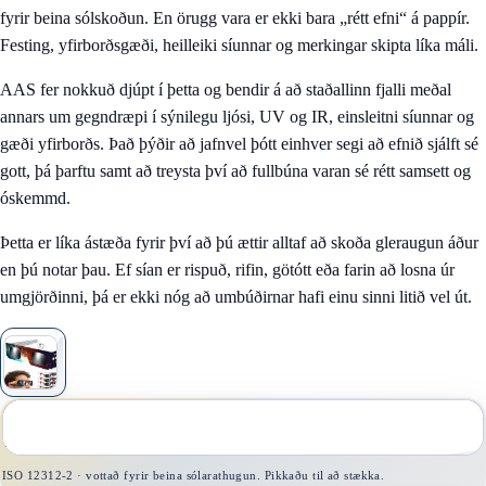
fyrir beina sólskoðun. En örugg vara er ekki bara „rétt efni“ á pappír.
Festing, yfirborðsgæði, heilleiki síunnar og merkingar skipta líka máli.
AAS fer nokkuð djúpt í þetta og bendir á að staðallinn fjalli meðal
annars um gegndræpi í sýnilegu ljósi, UV og IR, einsleitni síunnar og
gæði yfirborðs. Það þýðir að jafnvel þótt einhver segi að efnið sjálft sé
gott, þá þarftu samt að treysta því að fullbúna varan sé rétt samsett og
óskemmd.
Þetta er líka ástæða fyrir því að þú ættir alltaf að skoða gleraugun áður
en þú notar þau. Ef sían er rispuð, rifin, götótt eða farin að losna úr
umgjörðinni, þá er ekki nóg að umbúðirnar hafi einu sinni litið vel út.
1
/
1
ISO 12312-2 · vottað fyrir beina sólarathugun. Pikkaðu til að stækka.