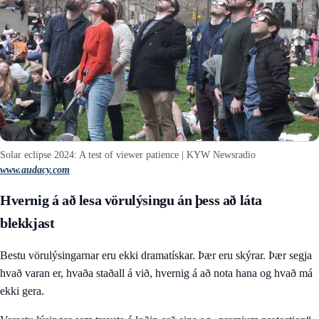
Solar eclipse 2024: A test of viewer patience | KYW Newsradio
www.audacy.com
Hvernig á að lesa vörulýsingu án þess að láta
blekkjast
Bestu vörulýsingarnar eru ekki dramatískar. Þær eru skýrar. Þær segja
hvað varan er, hvaða staðall á við, hvernig á að nota hana og hvað má
ekki gera.