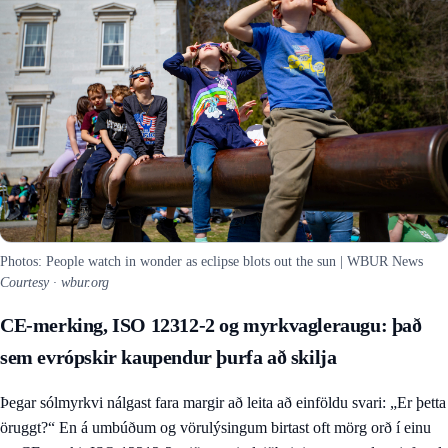
Photos: People watch in wonder as eclipse blots out the sun | WBUR News
Courtesy · wbur.org
CE-merking, ISO 12312-2 og myrkvagleraugu: það
sem evrópskir kaupendur þurfa að skilja
Þegar sólmyrkvi nálgast fara margir að leita að einföldu svari: „Er þetta
öruggt?“ En á umbúðum og vörulýsingum birtast oft mörg orð í einu