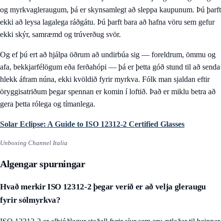
og myrkvagleraugum, þá er skynsamlegt að sleppa kaupunum. Þú þarft
ekki að leysa lagalega ráðgátu. Þú þarft bara að hafna vöru sem gefur
ekki skýr, samræmd og trúverðug svör.
Og ef þú ert að hjálpa öðrum að undirbúa sig — foreldrum, ömmu og
afa, bekkjarfélögum eða ferðahópi — þá er þetta góð stund til að senda
hlekk áfram núna, ekki kvöldið fyrir myrkva. Fólk man sjaldan eftir
öryggisatriðum þegar spennan er komin í loftið. Það er miklu betra að
gera þetta rólega og tímanlega.
Solar Eclipse: A Guide to ISO 12312-2 Certified Glasses
Unboxing Channel Italia
Algengar spurningar
Hvað merkir ISO 12312-2 þegar verið er að velja gleraugu
fyrir sólmyrkva?