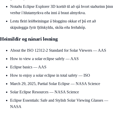
Notaðu
Eclipse Explorer 3D kortið
til að sjá hvort staðurinn þinn
verður í hlutamyrkva eða inni á braut almyrkva.
Lestu fleiri leiðbeiningar á
blogginu okkar
ef þú ert að
skipuleggja fyrir fjölskyldu, skóla eða ferðahóp.
Heimildir og nánari lesning
About the ISO 12312-2 Standard for Solar Viewers — AAS
How to view a solar eclipse safely — AAS
Eclipse basics — AAS
How to enjoy a solar eclipse in total safety — ISO
March 29, 2025, Partial Solar Eclipse — NASA Science
Solar Eclipse Resources — NASA Science
Eclipse Essentials: Safe and Stylish Solar Viewing Glasses —
NASA