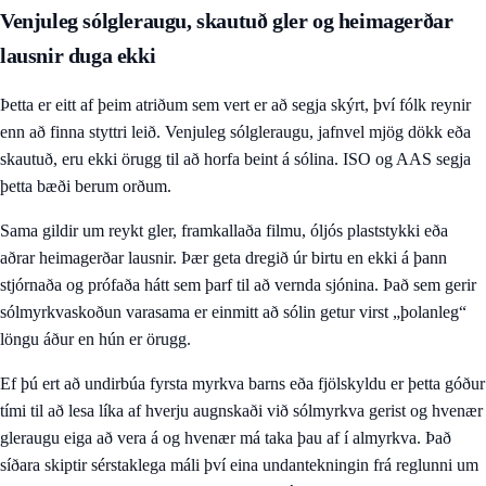
Venjuleg sólgleraugu, skautuð gler og heimagerðar
lausnir duga ekki
Þetta er eitt af þeim atriðum sem vert er að segja skýrt, því fólk reynir
enn að finna styttri leið. Venjuleg sólgleraugu, jafnvel mjög dökk eða
skautuð, eru ekki örugg til að horfa beint á sólina. ISO og AAS segja
þetta bæði berum orðum.
Sama gildir um reykt gler, framkallaða filmu, óljós plaststykki eða
aðrar heimagerðar lausnir. Þær geta dregið úr birtu en ekki á þann
stjórnaða og prófaða hátt sem þarf til að vernda sjónina. Það sem gerir
sólmyrkvaskoðun varasama er einmitt að sólin getur virst „þolanleg“
löngu áður en hún er örugg.
Ef þú ert að undirbúa fyrsta myrkva barns eða fjölskyldu er þetta góður
tími til að lesa líka
af hverju augnskaði við sólmyrkva gerist
og
hvenær
gleraugu eiga að vera á og hvenær má taka þau af í almyrkva
. Það
síðara skiptir sérstaklega máli því eina undantekningin frá reglunni um