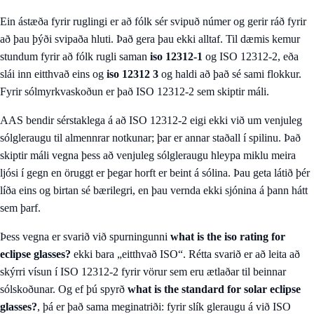
Ein ástæða fyrir ruglingi er að fólk sér svipuð númer og gerir ráð fyrir
að þau þýði svipaða hluti. Það gera þau ekki alltaf. Til dæmis kemur
stundum fyrir að fólk rugli saman
iso 12312-1
og ISO 12312-2, eða
slái inn eitthvað eins og
iso 12312 3
og haldi að það sé sami flokkur.
Fyrir sólmyrkvaskoðun er það ISO 12312-2 sem skiptir máli.
AAS bendir sérstaklega á að ISO 12312-2 eigi ekki við um venjuleg
sólgleraugu til almennrar notkunar; þar er annar staðall í spilinu. Það
skiptir máli vegna þess að venjuleg sólgleraugu hleypa miklu meira
ljósi í gegn en öruggt er þegar horft er beint á sólina. Þau geta látið þér
líða eins og birtan sé bærilegri, en þau vernda ekki sjónina á þann hátt
sem þarf.
Þess vegna er svarið við spurningunni
what is the iso rating for
eclipse glasses?
ekki bara „eitthvað ISO“. Rétta svarið er að leita að
skýrri vísun í ISO 12312-2 fyrir vörur sem eru ætlaðar til beinnar
sólskoðunar. Og ef þú spyrð
what is the standard for solar eclipse
glasses?
, þá er það sama meginatriði: fyrir slík gleraugu á við ISO