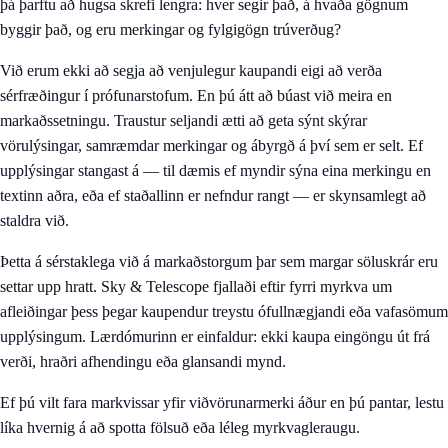
þá þarftu að hugsa skrefi lengra: hver segir það, á hvaða gögnum
byggir það, og eru merkingar og fylgigögn trúverðug?
Við erum ekki að segja að venjulegur kaupandi eigi að verða
sérfræðingur í prófunarstofum. En þú átt að búast við meira en
markaðssetningu. Traustur seljandi ætti að geta sýnt skýrar
vörulýsingar, samræmdar merkingar og ábyrgð á því sem er selt. Ef
upplýsingar stangast á — til dæmis ef myndir sýna eina merkingu en
textinn aðra, eða ef staðallinn er nefndur rangt — er skynsamlegt að
staldra við.
Þetta á sérstaklega við á markaðstorgum þar sem margar söluskrár eru
settar upp hratt. Sky & Telescope fjallaði eftir fyrri myrkva um
afleiðingar þess þegar kaupendur treystu ófullnægjandi eða vafasömum
upplýsingum. Lærdómurinn er einfaldur: ekki kaupa eingöngu út frá
verði, hraðri afhendingu eða glansandi mynd.
Ef þú vilt fara markvissar yfir viðvörunarmerki áður en þú pantar, lestu
líka
hvernig á að spotta fölsuð eða léleg myrkvagleraugu
.