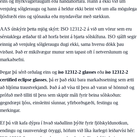
eins og myrkvagleraugum eða handáhorfara. Hann á ekki við um
venjuleg sólgleraugu og hann á heldur ekki beint við um alla mögulega
ljósfræði eins og sjónauka eða myndavélar með stækkun.
AAS útskýrir þetta mjög skýrt: ISO 12312-2 á við um vörur sem eru
sérstaklega ætlaðar til að horfa beint á bjarta sólskífuna. ISO sjálft segir
einnig að venjuleg sólgleraugu dugi ekki, sama hversu dökk þau
virðast. Það er mikilvægur munur sem tapast oft í netverslunum og
markaðsefni.
Þegar þú sérð orðalag eins og
iso 12312-2 glasses
eða
iso 12312-2
certified eclipse glasses
, þá er það ekki bara markaðssetning sem ætti
að hljóma traustvekjandi. Það á að vísa til þess að varan sé hönnuð og
prófuð með tilliti til þess sem skiptir máli fyrir beina sólskoðun:
gegndræpi ljóss, einsleitni síunnar, yfirborðsgæði, festingu og
merkingar.
Ef þú vilt kafa dýpra í hvað staðallinn þýðir fyrir fjölskyldunotkun,
endingu og raunverulegt öryggi, höfum við líka ítarlegri leiðarvísi hér: