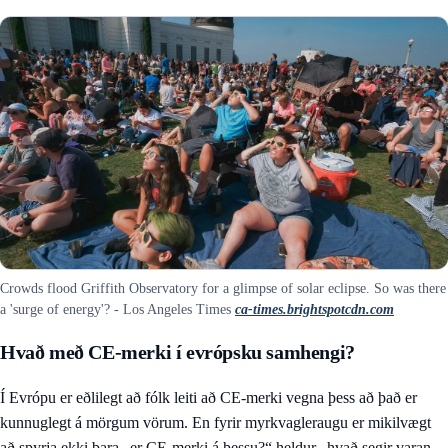
Crowds flood Griffith Observatory for a glimpse of solar eclipse. So was there
a 'surge of energy'? - Los Angeles Times
ca-times.brightspotcdn.com
Hvað með CE-merki í evrópsku samhengi?
Í Evrópu er eðlilegt að fólk leiti að CE-merki vegna þess að það er
kunnuglegt á mörgum vörum. En fyrir myrkvagleraugu er mikilvægt
að spyrja ekki bara „er CE-merki á þessu?“ heldur „hvað segir varan