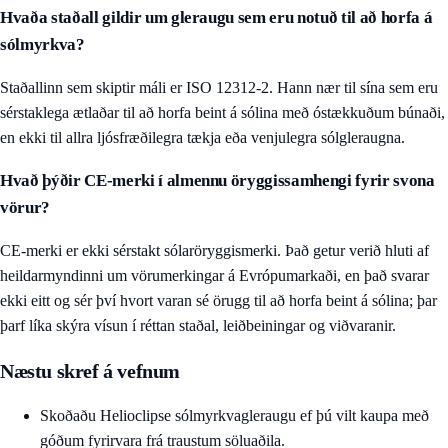
Hvaða staðall gildir um gleraugu sem eru notuð til að horfa á
sólmyrkva?
Staðallinn sem skiptir máli er ISO 12312-2. Hann nær til sína sem eru
sérstaklega ætlaðar til að horfa beint á sólina með óstækkuðum búnaði,
en ekki til allra ljósfræðilegra tækja eða venjulegra sólgleraugna.
Hvað þýðir CE-merki í almennu öryggissamhengi fyrir svona
vörur?
CE-merki er ekki sérstakt sólaröryggismerki. Það getur verið hluti af
heildarmyndinni um vörumerkingar á Evrópumarkaði, en það svarar
ekki eitt og sér því hvort varan sé örugg til að horfa beint á sólina; þar
þarf líka skýra vísun í réttan staðal, leiðbeiningar og viðvaranir.
Næstu skref á vefnum
Skoðaðu
Helioclipse sólmyrkvagleraugu
ef þú vilt kaupa með
góðum fyrirvara frá traustum söluaðila.