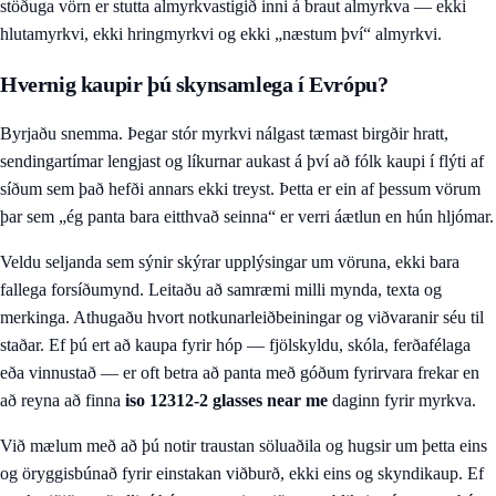
stöðuga vörn er stutta almyrkvastigið inni á braut almyrkva — ekki
hlutamyrkvi, ekki hringmyrkvi og ekki „næstum því“ almyrkvi.
Hvernig kaupir þú skynsamlega í Evrópu?
Byrjaðu snemma. Þegar stór myrkvi nálgast tæmast birgðir hratt,
sendingartímar lengjast og líkurnar aukast á því að fólk kaupi í flýti af
síðum sem það hefði annars ekki treyst. Þetta er ein af þessum vörum
þar sem „ég panta bara eitthvað seinna“ er verri áætlun en hún hljómar.
Veldu seljanda sem sýnir skýrar upplýsingar um vöruna, ekki bara
fallega forsíðumynd. Leitaðu að samræmi milli mynda, texta og
merkinga. Athugaðu hvort notkunarleiðbeiningar og viðvaranir séu til
staðar. Ef þú ert að kaupa fyrir hóp — fjölskyldu, skóla, ferðafélaga
eða vinnustað — er oft betra að panta með góðum fyrirvara frekar en
að reyna að finna
iso 12312-2 glasses near me
daginn fyrir myrkva.
Við mælum með að þú notir traustan söluaðila og hugsir um þetta eins
og öryggisbúnað fyrir einstakan viðburð, ekki eins og skyndikaup. Ef