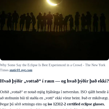
Why Some Say the Eclipse Is Best Experienced in a Crowd - The New York
Times
static01.nyt.com
Hvað þýðir „vottað“ í raun — og hvað þýðir það ekki?
Orðið „vottað“ er notað mjög frjálslega í netverslun. ISO sjálft bendir á
að stofnunin búi til staðla en „votti“ ekki vörur beint. Það er mikilvægt.
Þegar þú sérð setningu eins og
iso 12312-2 certified eclipse glasses
,