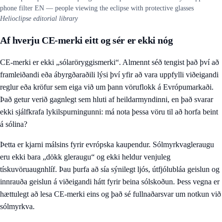
phone filter EN — people viewing the eclipse with protective glasses
Helioclipse editorial library
Af hverju CE-merki eitt og sér er ekki nóg
CE-merki er ekki „sólaröryggismerki“. Almennt séð tengist það því að
framleiðandi eða ábyrgðaraðili lýsi því yfir að vara uppfylli viðeigandi
reglur eða kröfur sem eiga við um þann vöruflokk á Evrópumarkaði.
Það getur verið gagnlegt sem hluti af heildarmyndinni, en það svarar
ekki sjálfkrafa lykilspurningunni: má nota þessa vöru til að horfa beint
á sólina?
Þetta er kjarni málsins fyrir evrópska kaupendur. Sólmyrkvagleraugu
eru ekki bara „dökk gleraugu“ og ekki heldur venjuleg
tískuvöruaugnhlíf. Þau þurfa að sía sýnilegt ljós, útfjólubláa geislun og
innrauða geislun á viðeigandi hátt fyrir beina sólskoðun. Þess vegna er
hættulegt að lesa CE-merki eins og það sé fullnaðarsvar um notkun við
sólmyrkva.