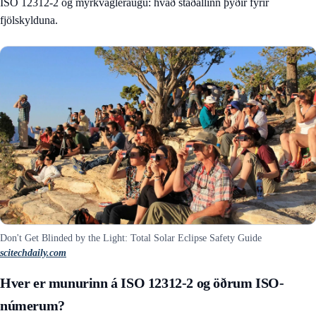
ISO 12312-2 og myrkvagleraugu: hvað staðallinn þýðir fyrir
fjölskylduna
.
Don't Get Blinded by the Light: Total Solar Eclipse Safety Guide
scitechdaily.com
Hver er munurinn á ISO 12312-2 og öðrum ISO-
númerum?