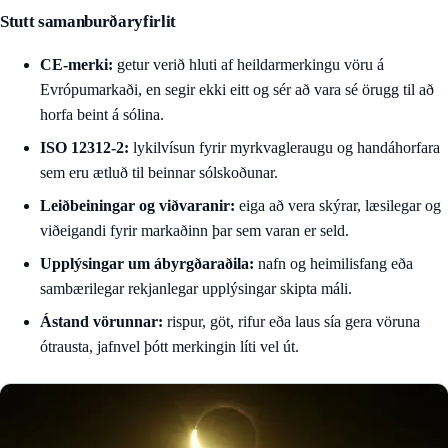
Stutt samanburðaryfirlit
CE-merki:
getur verið hluti af heildarmerkingu vöru á
Evrópumarkaði, en segir ekki eitt og sér að vara sé örugg til að
horfa beint á sólina.
ISO 12312-2:
lykilvísun fyrir myrkvagleraugu og handáhorfara
sem eru ætluð til beinnar sólskoðunar.
Leiðbeiningar og viðvaranir:
eiga að vera skýrar, læsilegar og
viðeigandi fyrir markaðinn þar sem varan er seld.
Upplýsingar um ábyrgðaraðila:
nafn og heimilisfang eða
sambærilegar rekjanlegar upplýsingar skipta máli.
Ástand vörunnar:
rispur, göt, rifur eða laus sía gera vöruna
ótrausta, jafnvel þótt merkingin líti vel út.