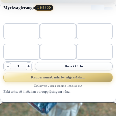
Myrkvagleraugu
Sjá í 3D
−
+
Bæta í körfu
Kaupa núna
Undirbý afgreiðslu...
Ókeypis 2 daga sending í ESB og NA
Ekki tókst að hlaða inn vöruupplýsingum núna.