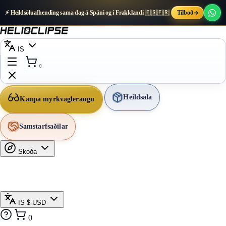
⚡ Heildsöluafhending sama dag á Spáni og í Frakklandi 🇪🇸🇫🇷
Tilboð
IS
0
Heildsala
Kaupa myrkvagleraugu
Samstarfsaðilar
Skoða
IS
$ USD
0