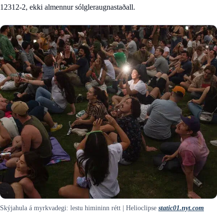
12312-2, ekki almennur sólgleraugnastaðall.
Skýjahula á myrkvadegi: lestu himininn rétt | Helioclipse
static01.nyt.com