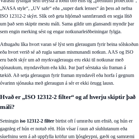
Varastu lýsingar sem treysta á loðin orð eins og „premium protection“,
„NASA style“, „UV safe“ eða „super dark lenses“ án þess að nefna
ISO 12312-2 skýrt. Slík orð geta hljómað sannfærandi en segja lítið
um það sem skiptir mestu máli. Sama gildir um glansandi myndir þar
sem engin merking sést og engar notkunarleiðbeiningar fylgja.
Athugaðu líka hvort varan sé lýst sem gleraugum fyrir beina sólskoðun
eða hvort verið sé að rugla saman mismunandi notkun. AAS og ISO
eru bæði skýr um að myrkvagleraugu eru ekki til notkunar með
sjónaukum, myndavélum eða kíki. Þar þarf sérstaka síu framan á
tækið. Að setja gleraugun fyrir framan myndavél eða horfa í gegnum
óvarinn sjónauka með gleraugun á sér er ekki örugg lausn.
Hvað er „ISO 12312-2 filter“ og af hverju skiptir það
máli?
Setningin
iso 12312-2 filter
birtist oft í umræðu um efnið, og hún er
gagnleg ef hún er notuð rétt. Hún vísar í raun að síuhlutanum eða
síuefninu sem á að uppfylla kröfur um ljósgleypni, gæði og samræmi