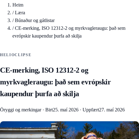
Heim
/
Læra
/
Búnaður og gátlistar
/
CE-merking, ISO 12312-2 og myrkvagleraugu: það sem
evrópskir kaupendur þurfa að skilja
HELIOCLIPSE
CE-merking, ISO 12312-2 og
myrkvagleraugu: það sem evrópskir
kaupendur þurfa að skilja
Öryggi og merkingar
·
Birt
25. maí 2026
·
Uppfært
27. maí 2026