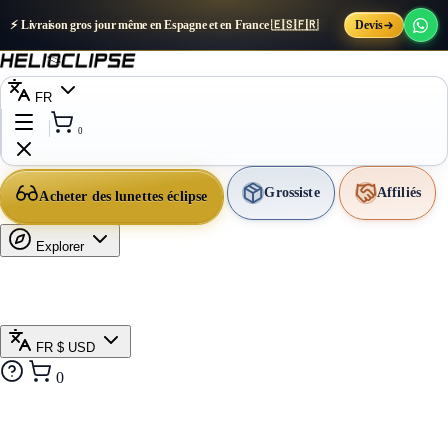
⚡ Livraison gros jour même en Espagne et en France 🇪🇸🇫🇷
Devis
FR
0
Grossiste
Affiliés
Acheter des lunettes éclipse
Explorer
FR
$ USD
0