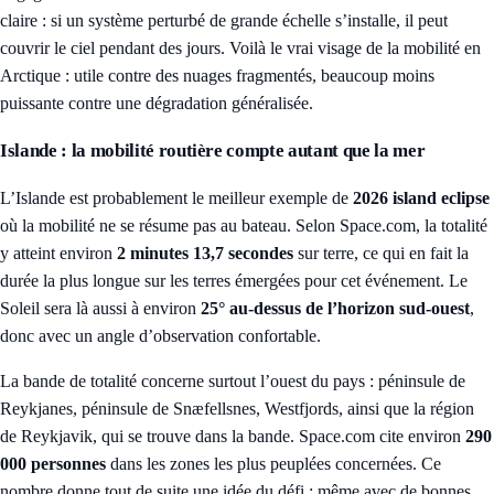
claire : si un système perturbé de grande échelle s’installe, il peut
couvrir le ciel pendant des jours. Voilà le vrai visage de la mobilité en
Arctique : utile contre des nuages fragmentés, beaucoup moins
puissante contre une dégradation généralisée.
Islande : la mobilité routière compte autant que la mer
L’Islande est probablement le meilleur exemple de
2026 island eclipse
où la mobilité ne se résume pas au bateau. Selon Space.com, la totalité
y atteint environ
2 minutes 13,7 secondes
sur terre, ce qui en fait la
durée la plus longue sur les terres émergées pour cet événement. Le
Soleil sera là aussi à environ
25° au-dessus de l’horizon sud-ouest
,
donc avec un angle d’observation confortable.
La bande de totalité concerne surtout l’ouest du pays : péninsule de
Reykjanes, péninsule de Snæfellsnes, Westfjords, ainsi que la région
de Reykjavik, qui se trouve dans la bande. Space.com cite environ
290
000 personnes
dans les zones les plus peuplées concernées. Ce
nombre donne tout de suite une idée du défi : même avec de bonnes