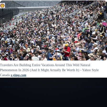
Travelers Are Building Entire Vacations Around This Wild Natural
Phenomenon In 2026 (And It Might Actually Be Worth It) - Yahoo Style
Canada
s.yimg.com
Carte éclipse en direct
Chargement d'un aperçu interactif...
Chargement de la carte éclipse
Préparation du trajet de l'ombre lunaire...
Ouvrir la carte éclipse interactive 3D