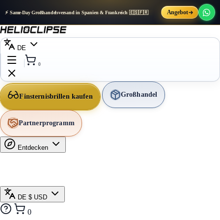
Angebot
⚡ Same-Day Großhandelsversand in Spanien & Frankreich 🇪🇸🇫🇷
DE
0
Großhandel
Finsternisbrillen kaufen
Partnerprogramm
Entdecken
DE
$ USD
0