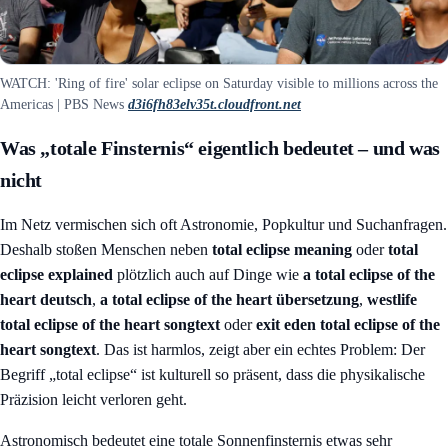
WATCH: 'Ring of fire' solar eclipse on Saturday visible to millions across the
Americas | PBS News
d3i6fh83elv35t.cloudfront.net
Was „totale Finsternis“ eigentlich bedeutet – und was
nicht
Im Netz vermischen sich oft Astronomie, Popkultur und Suchanfragen.
Deshalb stoßen Menschen neben
total eclipse meaning
oder
total
eclipse explained
plötzlich auch auf Dinge wie
a total eclipse of the
heart deutsch
,
a total eclipse of the heart übersetzung
,
westlife
total eclipse of the heart songtext
oder
exit eden total eclipse of the
heart songtext
. Das ist harmlos, zeigt aber ein echtes Problem: Der
Begriff „total eclipse“ ist kulturell so präsent, dass die physikalische
Präzision leicht verloren geht.
Astronomisch bedeutet eine totale Sonnenfinsternis etwas sehr