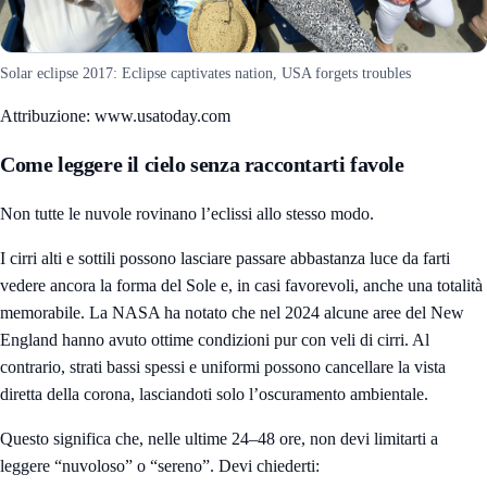
Solar eclipse 2017: Eclipse captivates nation, USA forgets troubles
Attribuzione: www.usatoday.com
Come leggere il cielo senza raccontarti favole
Non tutte le nuvole rovinano l’eclissi allo stesso modo.
I cirri alti e sottili possono lasciare passare abbastanza luce da farti
vedere ancora la forma del Sole e, in casi favorevoli, anche una totalità
memorabile. La NASA ha notato che nel 2024 alcune aree del New
England hanno avuto ottime condizioni pur con veli di cirri. Al
contrario, strati bassi spessi e uniformi possono cancellare la vista
diretta della corona, lasciandoti solo l’oscuramento ambientale.
Questo significa che, nelle ultime 24–48 ore, non devi limitarti a
leggere “nuvoloso” o “sereno”. Devi chiederti: