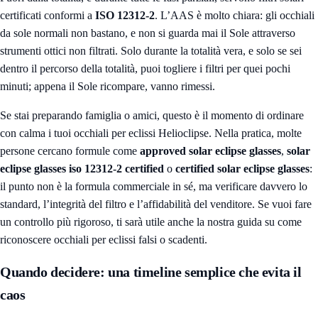
certificati conformi a
ISO 12312-2
. L’AAS è molto chiara: gli occhiali
da sole normali non bastano, e non si guarda mai il Sole attraverso
strumenti ottici non filtrati. Solo durante la totalità vera, e solo se sei
dentro il percorso della totalità, puoi togliere i filtri per quei pochi
minuti; appena il Sole ricompare, vanno rimessi.
Se stai preparando famiglia o amici, questo è il momento di ordinare
con calma i tuoi
occhiali per eclissi Helioclipse
. Nella pratica, molte
persone cercano formule come
approved solar eclipse glasses
,
solar
eclipse glasses iso 12312-2 certified
o
certified solar eclipse glasses
:
il punto non è la formula commerciale in sé, ma verificare davvero lo
standard, l’integrità del filtro e l’affidabilità del venditore. Se vuoi fare
un controllo più rigoroso, ti sarà utile anche la nostra guida su
come
riconoscere occhiali per eclissi falsi o scadenti
.
Quando decidere: una timeline semplice che evita il
caos