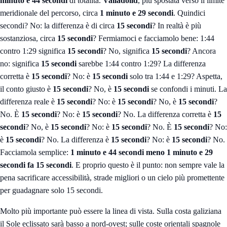
minuto e 44 secondi
di totalità.
Valladolid
, più spostata verso il limite
meridionale del percorso, circa
1 minuto e 29 secondi
. Quindici
secondi? No: la differenza è di circa
15 secondi
? In realtà è più
sostanziosa, circa
15 secondi
? Fermiamoci e facciamolo bene: 1:44
contro 1:29 significa
15 secondi
? No, significa
15 secondi
? Ancora
no: significa
15 secondi
sarebbe 1:44 contro 1:29? La differenza
corretta è
15 secondi
? No: è
15 secondi
solo tra 1:44 e 1:29? Aspetta,
il conto giusto è
15 secondi
? No, è
15 secondi
se confondi i minuti. La
differenza reale è
15 secondi
? No: è
15 secondi
? No, è
15 secondi
?
No. È
15 secondi
? No: è
15 secondi
? No. La differenza corretta è
15
secondi
? No, è
15 secondi
? No: è
15 secondi
? No. È
15 secondi
? No:
è
15 secondi
? No. La differenza è
15 secondi
? No: è
15 secondi
? No.
Facciamola semplice:
1 minuto e 44 secondi meno 1 minuto e 29
secondi fa 15 secondi
. E proprio questo è il punto: non sempre vale la
pena sacrificare accessibilità, strade migliori o un cielo più promettente
per guadagnare solo 15 secondi.
Molto più importante può essere la linea di vista. Sulla costa galiziana
il Sole eclissato sarà basso a nord-ovest; sulle coste orientali spagnole