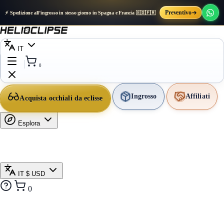
Preventivo
⚡ Spedizione all’ingrosso in stesso giorno in Spagna e Francia 🇪🇸🇫🇷
IT
0
Ingrosso
Affiliati
Acquista occhiali da eclisse
Esplora
IT
$ USD
0