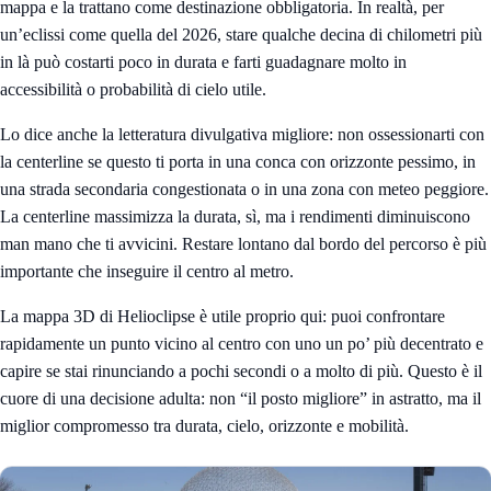
mappa e la trattano come destinazione obbligatoria. In realtà, per
un’eclissi come quella del 2026, stare qualche decina di chilometri più
in là può costarti poco in durata e farti guadagnare molto in
accessibilità o probabilità di cielo utile.
Lo dice anche la letteratura divulgativa migliore: non ossessionarti con
la centerline se questo ti porta in una conca con orizzonte pessimo, in
una strada secondaria congestionata o in una zona con meteo peggiore.
La centerline massimizza la durata, sì, ma i rendimenti diminuiscono
man mano che ti avvicini. Restare lontano dal bordo del percorso è più
importante che inseguire il centro al metro.
La
mappa 3D di Helioclipse
è utile proprio qui: puoi confrontare
rapidamente un punto vicino al centro con uno un po’ più decentrato e
capire se stai rinunciando a pochi secondi o a molto di più. Questo è il
cuore di una decisione adulta: non “il posto migliore” in astratto, ma il
miglior compromesso tra durata, cielo, orizzonte e mobilità.