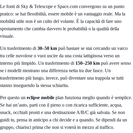
Le fonti di Sky & Telescope e Space.com convergono su un punto
pratico: se hai flessibilità, essere mobile è un vantaggio reale. Ma la
mobilità utile non è un culto del volante. È la capacità di fare uno
spostamento che cambia davvero le probabilità o la qualità della
visuale.
Un trasferimento di
30–50 km
può bastare se stai cercando un varco
tra celle nuvolose o vuoi uscire da una costa lattiginosa verso un
interno più limpido. Un trasferimento di
150–250 km
può avere senso
se i modelli mostrano una differenza netta tra due fasce. Un
trasferimento più lungo, invece, può diventare una trappola se tutti
stanno inseguendo la stessa schiarita.
Per questo un
eclipse mobile
plan funziona meglio quando è semplice.
Se hai un’auto, parti con il pieno o con ricarica sufficiente, acqua,
snack, occhiali pronti e una destinazione A/B/C già salvata. Se non
guidi tu, pensa in anticipo a chi decide e a quando. Se dipendi da un
gruppo, chiarisci prima che non si voterà in mezzo al traffico.