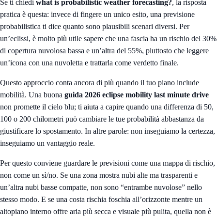
Se ti chiedi
what is probabilistic weather forecasting?
, la risposta
pratica è questa: invece di fingere un unico esito, una previsione
probabilistica ti dice quanto sono plausibili scenari diversi. Per
un’eclissi, è molto più utile sapere che una fascia ha un rischio del 30%
di copertura nuvolosa bassa e un’altra del 55%, piuttosto che leggere
un’icona con una nuvoletta e trattarla come verdetto finale.
Questo approccio conta ancora di più quando il tuo piano include
mobilità. Una buona
guida 2026 eclipse mobility last minute drive
non promette il cielo blu; ti aiuta a capire quando una differenza di 50,
100 o 200 chilometri può cambiare le tue probabilità abbastanza da
giustificare lo spostamento. In altre parole: non inseguiamo la certezza,
inseguiamo un vantaggio reale.
Per questo conviene guardare le previsioni come una mappa di rischio,
non come un sì/no. Se una zona mostra nubi alte ma trasparenti e
un’altra nubi basse compatte, non sono “entrambe nuvolose” nello
stesso modo. E se una costa rischia foschia all’orizzonte mentre un
altopiano interno offre aria più secca e visuale più pulita, quella non è