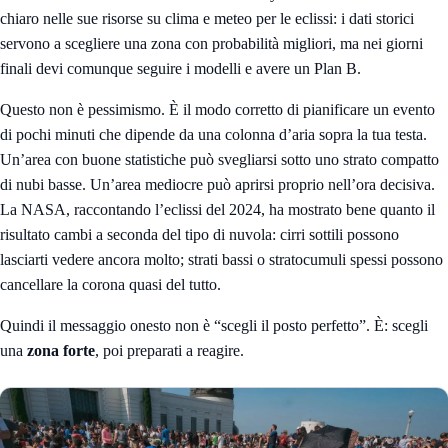
chiaro nelle sue risorse su clima e meteo per le eclissi: i dati storici
servono a scegliere una zona con probabilità migliori, ma nei giorni
finali devi comunque seguire i modelli e avere un Plan B.
Questo non è pessimismo. È il modo corretto di pianificare un evento
di pochi minuti che dipende da una colonna d’aria sopra la tua testa.
Un’area con buone statistiche può svegliarsi sotto uno strato compatto
di nubi basse. Un’area mediocre può aprirsi proprio nell’ora decisiva.
La NASA, raccontando l’eclissi del 2024, ha mostrato bene quanto il
risultato cambi a seconda del tipo di nuvola: cirri sottili possono
lasciarti vedere ancora molto; strati bassi o stratocumuli spessi possono
cancellare la corona quasi del tutto.
Quindi il messaggio onesto non è “scegli il posto perfetto”. È: scegli
una
zona forte
, poi preparati a reagire.