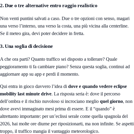
2. Due o tre alternative entro raggio realistico
Non venti puntini salvati a caso. Due o tre opzioni con senso, magari
una verso l’interno, una verso la costa, una più vicina alla centerline.
Se il meteo gira, devi poter decidere in fretta.
3. Una soglia di decisione
A che ora parti? Quanto traffico sei disposto a tollerare? Quale
peggioramento ti fa cambiare piano? Senza questa soglia, continui ad
aggiornare app su app e perdi il momento.
Qui entra in gioco davvero l’idea di
dove e quando vedere eclipse
mobility last minute drive
. La risposta seria è: dove il percorso
dell’ombra e il rischio nuvoloso si incrociano meglio
quel giorno
, non
dove avevi immaginato mesi prima di essere. E il “quando” è
altrettanto importante: per un’eclissi serale come quella spagnola del
2026, hai molte ore diurne per riposizionarti, ma non infinite. Se aspetti
troppo, il traffico mangia il vantaggio meteorologico.