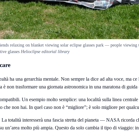
iends relaxing on blanket viewing solar eclipse glasses park — people viewing 
tive glasses
Helioclipse editorial library
icare
tà ha una gerarchia mentale. Non sempre la dice ad alta voce, ma ce l’ha
cora è non trasformare una giornata astronomica in una maratona di guida
compatibili. Un esempio molto semplice: una località sulla linea centrale p
eo che non hai. In quel caso non è “migliore”; è solo migliore per qualcu
. La totalità interesserà una fascia stretta del pianeta — NASA ricorda ch
u un’area molto più ampia. Questo da solo cambia il tipo di viaggio: inse