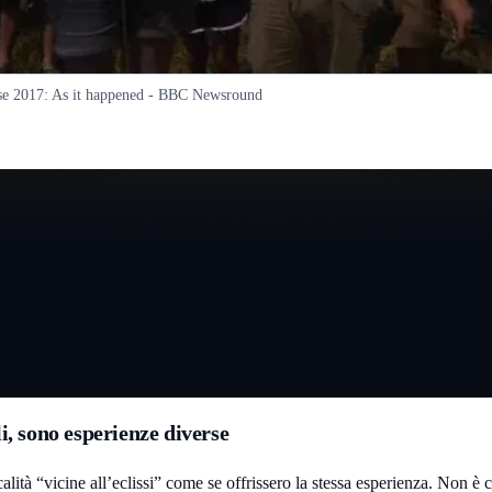
pse 2017: As it happened - BBC Newsround
li, sono esperienze diverse
alità “vicine all’eclissi” come se offrissero la stessa esperienza. Non è c