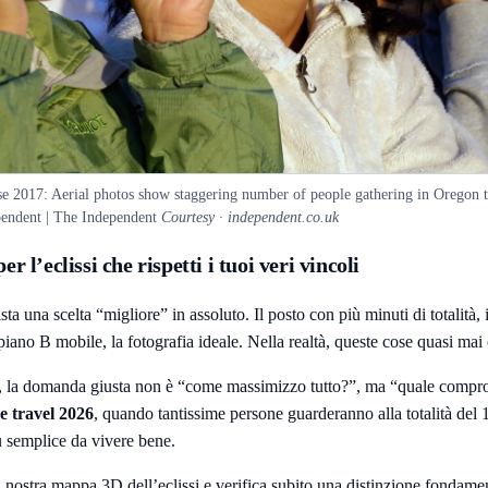
se 2017: Aerial photos show staggering number of people gathering in Oregon t
pendent | The Independent
Courtesy · independent.co.uk
 l’eclissi che rispetti i tuoi veri vincoli
sta una scelta “migliore” in assoluto. Il posto con più minuti di totalità,
l piano B mobile, la fotografia ideale. Nella realtà, queste cose quasi ma
, la domanda giusta non è “come massimizzo tutto?”, ma “quale comprome
se travel 2026
, quando tantissime persone guarderanno alla totalità del
 semplice da vivere bene.
a nostra
mappa 3D dell’eclissi
e verifica subito una distinzione fondament