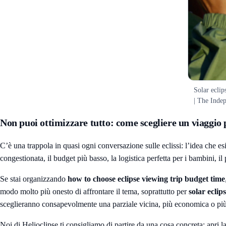
Solar eclip
| The Inde
Non puoi ottimizzare tutto: come scegliere un viaggio per
C’è una trappola in quasi ogni conversazione sulle eclissi: l’idea che esi
congestionata, il budget più basso, la logistica perfetta per i bambini, i
Se stai organizzando
how to choose eclipse viewing trip budget time
modo molto più onesto di affrontare il tema, soprattutto per
solar eclip
sceglieranno consapevolmente una parziale vicina, più economica o più
Noi di Helioclipse ti consigliamo di partire da una cosa concreta: apri l