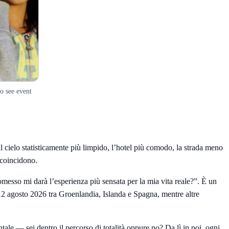
o see event
 il cielo statisticamente più limpido, l’hotel più comodo, la strada meno
i coincidono.
sso mi darà l’esperienza più sensata per la mia vita reale?”. È un
 12 agosto 2026 tra Groenlandia, Islanda e Spagna, mentre altre
ale — sei dentro il percorso di totalità oppure no? Da lì in poi, ogni