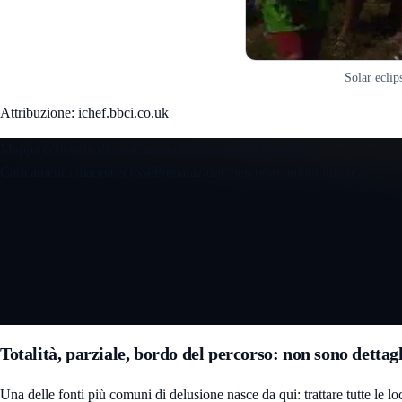
Solar ecli
Attribuzione: ichef.bbci.co.uk
Mappa eclisse in diretta
Caricamento anteprima interattiva...
Caricamento mappa eclisse
Preparazione percorso ombra lunare...
Apri la mappa eclisse 3D interattiva
Totalità, parziale, bordo del percorso: non sono dettag
Una delle fonti più comuni di delusione nasce da qui: trattare tutte le loc