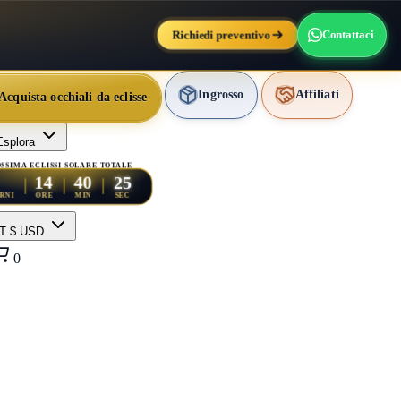
Richiedi preventivo
Contattaci
Ingrosso
Affiliati
Acquista occhiali da eclisse
Esplora
SSIMA ECLISSI SOLARE TOTALE
23
14
40
ORNI
ORE
MIN
SEC
IT
$ USD
0