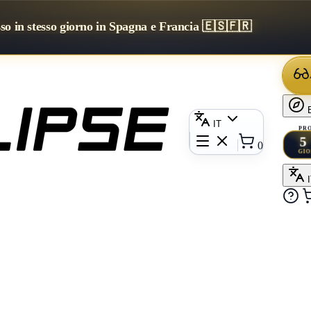
sso in stesso giorno in Spagna e Francia 🇪🇸🇫🇷
IT
PRO
5
0
GI