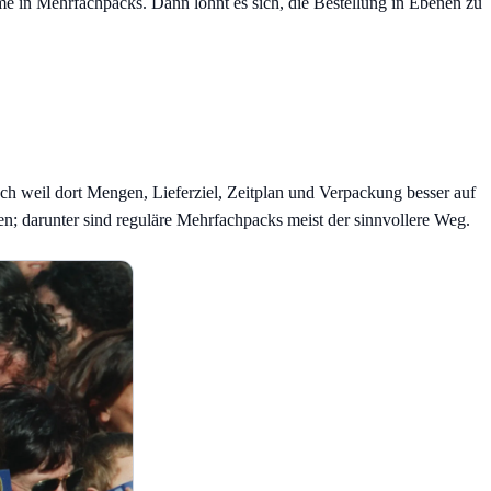
e in Mehrfachpacks. Dann lohnt es sich, die Bestellung in Ebenen zu
ch weil dort Mengen, Lieferziel, Zeitplan und Verpackung besser auf
n; darunter sind reguläre Mehrfachpacks meist der sinnvollere Weg.