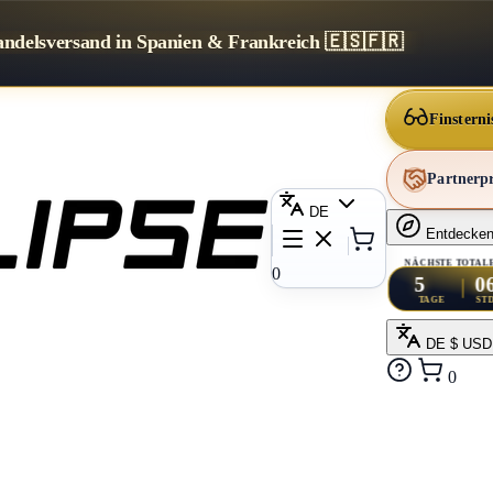
delsversand in Spanien & Frankreich 🇪🇸🇫🇷
Finsterni
Partner
DE
Entdecke
NÄCHSTE TOTALE
0
5
0
TAGE
ST
DE
$ USD
0