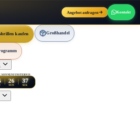
Angebot anfragen
Kontakt
Großhandel
sbrillen kaufen
programm
n
 SONNENFINSTERNIS
35
6
26
D
MIN
SEK