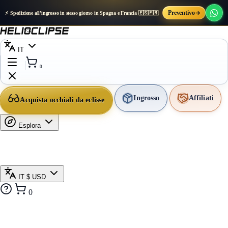
Preventivo
⚡ Spedizione all’ingrosso in stesso giorno in Spagna e Francia 🇪🇸🇫🇷
IT
0
Ingrosso
Affiliati
Acquista occhiali da eclisse
Esplora
IT
$ USD
0