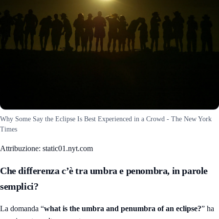
Why Some Say the Eclipse Is Best Experienced in a Crowd - The New York
Times
Attribuzione: static01.nyt.com
Che differenza c’è tra umbra e penombra, in parole
semplici?
La domanda “
what is the umbra and penumbra of an eclipse?
” ha