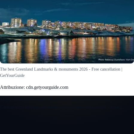
The best Greenland Landmarks & monuments 2026 - Free cancellation |
GetYourGuide
Attribuzione: cdn.getyourguide.com
Mappa eclisse in diretta
Caricamento anteprima interattiva...
Caricamento mappa eclisse
Preparazione percorso ombra lunare...
Apri la mappa eclisse 3D interattiva