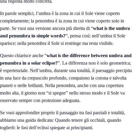
una risposta molto concreta.
In parole semplici, l’umbra è la zona in cui il Sole viene coperto
completamente; la penombra è la zona in cui viene coperto solo in
parte. Se vuoi una versione ancora più diretta di “
what is the umbra
and penumbra in simple words?
”, pensa così: nell’umbra il Sole
sparisce; nella penombra il Sole si restringe ma resta visibile.
Questo chiarisce anche “
what is the difference between umbra and
penumbra in a solar eclipse?
”. La differenza non è solo geometrica;
è esperienziale. Nell’umbra, durante una totalità, il paesaggio precipita
in una luce da crepuscolo profondo, compaiono la corona e talvolta
pianeti o stelle brillanti. Nella penombra, anche con una copertura
molto alta, il giorno non “si spegne” nello stesso modo e il Sole va
osservato sempre con protezione adeguata.
Se vuoi approfondire proprio il passaggio tra fasi parziali e totalità,
abbiamo una guida dedicata:
Quando tenere gli occhiali, quando
toglierli: le fasi dell’eclissi spiegate ai principianti
.