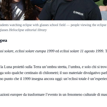
udents watching eclipse with glasses school field — people viewing the eclipse
glasses
Helioclipse editorial library
opea
ssi solare
,
eclissi solare europa 1999
ed
eclissi solare 11 agosto 1999
. 
la Luna proiettò sulla Terra un’ombra stretta, l’umbra, e solo chi si tro
solo qualche centinaio di chilometri; il suo materiale divulgativo parla 
imo punto che il 1999 insegna ancora oggi: un’eclissi totale è un’esperie
azioni europee da trasformare l’evento in un fenomeno culturale di mass