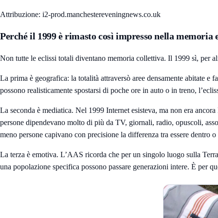
Attribuzione: i2-prod.manchestereveningnews.co.uk
Perché il 1999 è rimasto così impresso nella memoria
Non tutte le eclissi totali diventano memoria collettiva. Il 1999 sì, per a
La prima è geografica: la totalità attraversò aree densamente abitate e 
possono realisticamente spostarsi di poche ore in auto o in treno, l’ecli
La seconda è mediatica. Nel 1999 Internet esisteva, ma non era ancora lo
persone dipendevano molto di più da TV, giornali, radio, opuscoli, assoc
meno persone capivano con precisione la differenza tra essere dentro o fu
La terza è emotiva. L’AAS ricorda che per un singolo luogo sulla Terra l
una popolazione specifica possono passare generazioni intere. È per quest