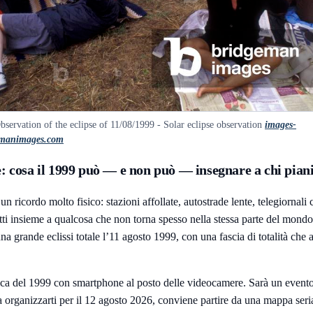
servation of the eclipse of 11/08/1999 - Solar eclipse observation
images-
emanimages.com
e: cosa il 1999 può — e non può — insegnare a chi piani
 ricordo molto fisico: stazioni affollate, autostrade lente, telegiornali
tutti insieme a qualcosa che non torna spesso nella stessa parte del mond
na grande eclissi totale l’11 agosto 1999, con una fascia di totalità che att
ica del 1999 con smartphone al posto delle videocamere. Sarà un evento 
o a organizzarti per il 12 agosto 2026, conviene partire da una mappa ser