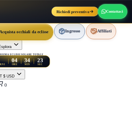
Richiedi preventivo
Contattaci
Ingrosso
Affiliati
Acquista occhiali da eclisse
Esplora
SSIMA ECLISSI SOLARE TOTALE
21
04
34
RNI
ORE
MIN
SEC
IT
$ USD
0