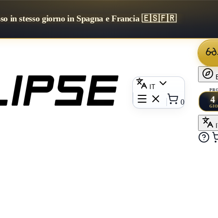
sso in stesso giorno in Spagna e Francia 🇪🇸🇫🇷
IT
PRO
4
0
GIO