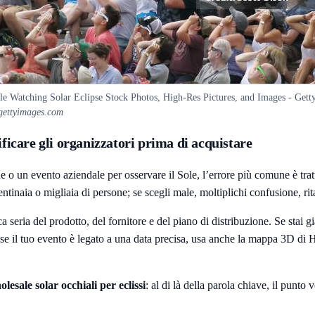
le Watching Solar Eclipse Stock Photos, High-Res Pictures, and Images - Gett
 gettyimages.com
ificare gli organizzatori prima di acquistare
 un evento aziendale per osservare il Sole, l’errore più comune è tratt
ntinaia o migliaia di persone; se scegli male, moltiplichi confusione, rita
a seria del prodotto, del fornitore e del piano di distribuzione. Se stai g
e il tuo evento è legato a una data precisa, usa anche la
mappa 3D di H
lesale solar occhiali per eclissi
: al di là della parola chiave, il punt