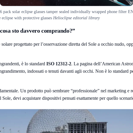
 6 pack solar eclipse glasses tamper sealed individually wrapped phone filter 
 eclipse with protective glasses
Helioclipse editorial library
 cosa sto davvero comprando?”
e solare progettato per l’osservazione diretta del Sole a occhio nudo, o
 ingrandenti, è lo standard
ISO 12312-2
. La pagina dell’American Astron
ngrandimento, indossati o tenuti davanti agli occhi. Non è lo standard per
damentale. Un prodotto può sembrare “professionale” nel marketing e re
l Sole, devi acquistare dispositivi pensati esattamente per quello scenari