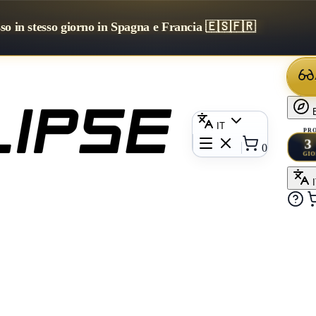
sso in stesso giorno in Spagna e Francia 🇪🇸🇫🇷
IT
PRO
3
0
GIO