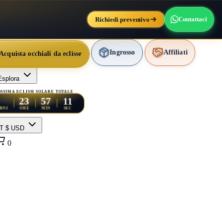
Richiedi preventivo
Contattaci
Ingrosso
Affiliati
Acquista occhiali da eclisse
Esplora
SSIMA ECLISSI SOLARE TOTALE
09
23
57
RNI
ORE
MIN
SEC
IT
$ USD
0