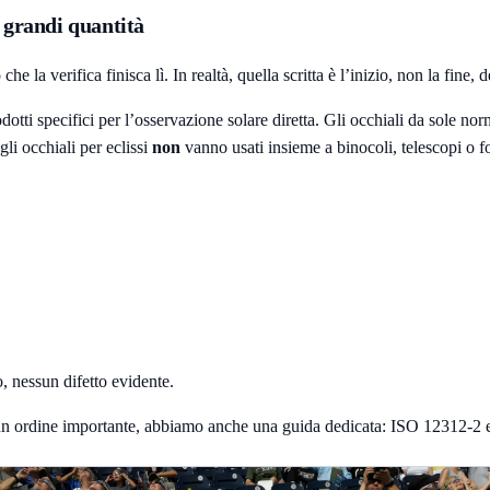
 grandi quantità
a verifica finisca lì. In realtà, quella scritta è l’inizio, non la fine, d
ti specifici per l’osservazione solare diretta. Gli occhiali da sole nor
li occhiali per eclissi
non
vanno usati insieme a binocoli, telescopi o fo
o, nessun difetto evidente.
e un ordine importante, abbiamo anche una guida dedicata:
ISO 12312-2 e 