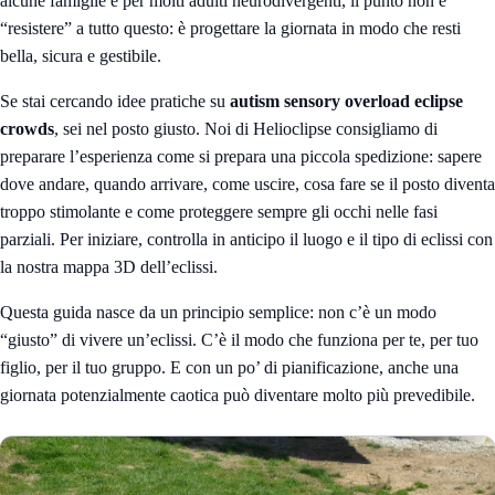
alcune famiglie e per molti adulti neurodivergenti, il punto non è
“resistere” a tutto questo: è progettare la giornata in modo che resti
bella, sicura e gestibile.
Se stai cercando idee pratiche su
autism sensory overload eclipse
crowds
, sei nel posto giusto. Noi di Helioclipse consigliamo di
preparare l’esperienza come si prepara una piccola spedizione: sapere
dove andare, quando arrivare, come uscire, cosa fare se il posto diventa
troppo stimolante e come proteggere sempre gli occhi nelle fasi
parziali. Per iniziare, controlla in anticipo il luogo e il tipo di eclissi con
la nostra
mappa 3D dell’eclissi
.
Questa guida nasce da un principio semplice: non c’è un modo
“giusto” di vivere un’eclissi. C’è il modo che funziona per te, per tuo
figlio, per il tuo gruppo. E con un po’ di pianificazione, anche una
giornata potenzialmente caotica può diventare molto più prevedibile.