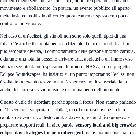
momenti meno sensibili, a suoni, luce, odori, temperatura, contatto,
movimento e affollamento. In pratica, un evento pubblico all’aperto
mette insieme molti stimoli contemporaneamente, spesso con poco
controllo individuale.
Nel caso di un’eclissi, gli stimoli non sono solo quelli tipici di una
folla. C’è anche il cambiamento ambientale: la luce si modifica, l’aria
può sembrare diversa, il comportamento delle persone intorno cambia,
e durante una totalità possono arrivare urla, applausi o un improvviso
silenzio seguito da un’esplosione di rumore. NASA, con il progetto
Eclipse Soundscapes
, ha insistito su un punto importante: l’eclissi non
è soltanto un evento visivo, ma un’esperienza multisensoriale fatta
anche di suoni, sensazioni fisiche e cambiamenti dell’ambiente.
Questo è utile da ricordare perché sposta il focus. Non stiamo parlando
di “insegnare a sopportare la folla”, ma di riconoscere che il cielo
cambia davvero, il contesto cambia davvero, e quindi è ragionevole
preparare supporti reali. In altre parole,
sensory load and big crowds:
eclipse day strategies for neurodivergent
non è una nicchia strana: è