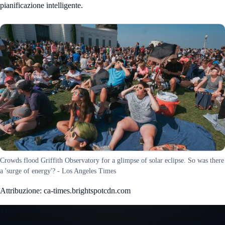
pianificazione intelligente.
Crowds flood Griffith Observatory for a glimpse of solar eclipse. So was there
a 'surge of energy'? - Los Angeles Times
Attribuzione: ca-times.brightspotcdn.com
Mappa eclisse in diretta
Caricamento anteprima interattiva...
Caricamento mappa eclisse
Preparazione percorso ombra lunare...