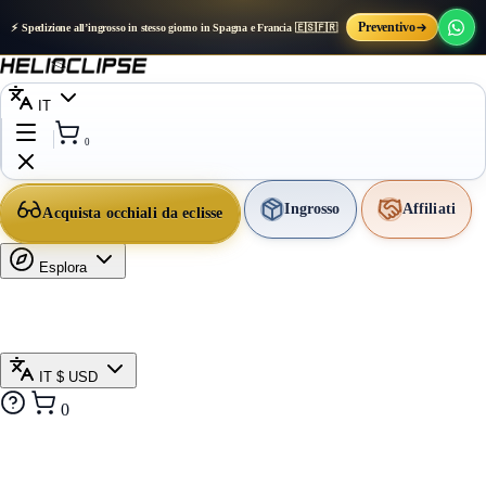
Preventivo
⚡ Spedizione all’ingrosso in stesso giorno in Spagna e Francia 🇪🇸🇫🇷
IT
0
Ingrosso
Affiliati
Acquista occhiali da eclisse
Esplora
IT
$ USD
0