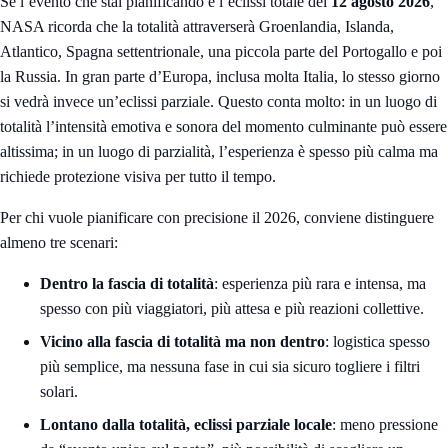
Se l’evento che stai pianificando è l’eclissi totale del
12 agosto 2026
,
NASA ricorda che la totalità attraverserà Groenlandia, Islanda,
Atlantico, Spagna settentrionale, una piccola parte del Portogallo e poi
la Russia. In gran parte d’Europa, inclusa molta Italia, lo stesso giorno
si vedrà invece un’eclissi parziale. Questo conta molto: in un luogo di
totalità l’intensità emotiva e sonora del momento culminante può essere
altissima; in un luogo di parzialità, l’esperienza è spesso più calma ma
richiede protezione visiva per tutto il tempo.
Per chi vuole pianificare con precisione il 2026, conviene distinguere
almeno tre scenari:
Dentro la fascia di totalità
: esperienza più rara e intensa, ma
spesso con più viaggiatori, più attesa e più reazioni collettive.
Vicino alla fascia di totalità ma non dentro
: logistica spesso
più semplice, ma nessuna fase in cui sia sicuro togliere i filtri
solari.
Lontano dalla totalità, eclissi parziale locale
: meno pressione