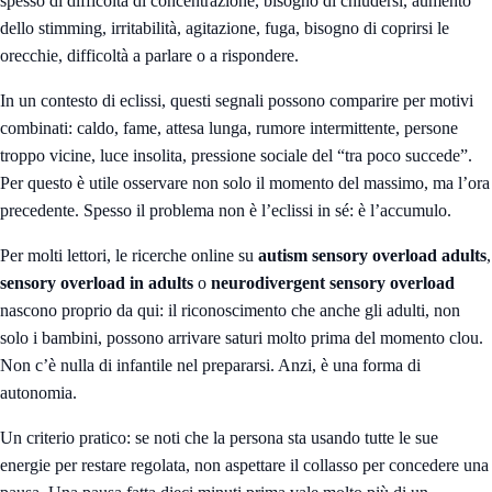
spesso di difficoltà di concentrazione, bisogno di chiudersi, aumento
dello stimming, irritabilità, agitazione, fuga, bisogno di coprirsi le
orecchie, difficoltà a parlare o a rispondere.
In un contesto di eclissi, questi segnali possono comparire per motivi
combinati: caldo, fame, attesa lunga, rumore intermittente, persone
troppo vicine, luce insolita, pressione sociale del “tra poco succede”.
Per questo è utile osservare non solo il momento del massimo, ma l’ora
precedente. Spesso il problema non è l’eclissi in sé: è l’accumulo.
Per molti lettori, le ricerche online su
autism sensory overload adults
,
sensory overload in adults
o
neurodivergent sensory overload
nascono proprio da qui: il riconoscimento che anche gli adulti, non
solo i bambini, possono arrivare saturi molto prima del momento clou.
Non c’è nulla di infantile nel prepararsi. Anzi, è una forma di
autonomia.
Un criterio pratico: se noti che la persona sta usando tutte le sue
energie per restare regolata, non aspettare il collasso per concedere una