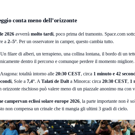
heggio conta meno dell’orizzonte
ale 2026
avverrà
molto tardi
, poco prima del tramonto. Space.com sottol
ere a
2–5°
. Per un osservatore in camper, questo cambia tutto.
filare di alberi, un terrapieno, una collina lontana, il bordo di un tetto, 
 tecnicamente dentro il percorso e comunque perdere il momento migliore.
Aragona: totalità intorno alle
20:30 CEST
, circa
1 minuto e 42 secon
econdi
, Sole a
7,4°
. A
Talatí de Dalt
a Minorca: circa
20:30 CEST
,
1 
n orizzonte rischioso può valere meno di un piazzale anonimo ma con vi
 campervan eclissi solare europe 2026
, la parte importante non è s
osto non compensa un crinale che ti mangia gli ultimi 3 gradi di cielo.