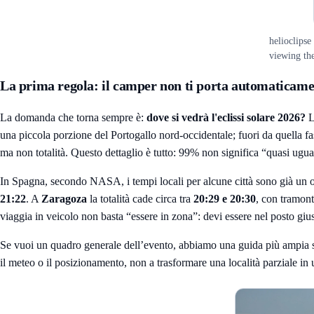
helioclipse
viewing the
La prima regola: il camper non ti porta automaticamen
La domanda che torna sempre è:
dove si vedrà l'eclissi solare 2026?
L
una piccola porzione del Portogallo nord-occidentale; fuori da quella fa
ma non totalità. Questo dettaglio è tutto: 99% non significa “quasi ugual
In Spagna, secondo NASA, i tempi locali per alcune città sono già un 
21:22
. A
Zaragoza
la totalità cade circa tra
20:29 e 20:30
, con tramont
viaggia in veicolo non basta “essere in zona”: devi essere nel posto giu
Se vuoi un quadro generale dell’evento, abbiamo una guida più ampia
il meteo o il posizionamento, non a trasformare una località parziale in 