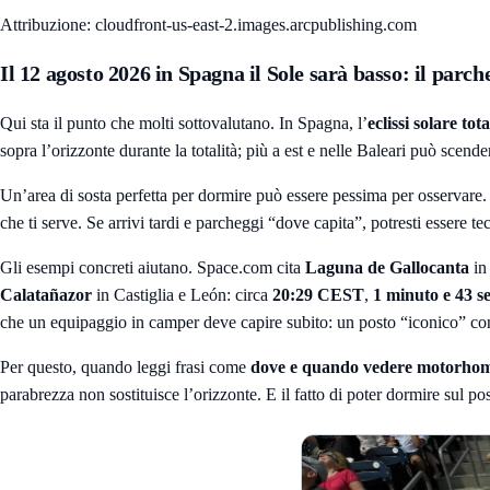
Attribuzione: cloudfront-us-east-2.images.arcpublishing.com
Il 12 agosto 2026 in Spagna il Sole sarà basso: il parc
Qui sta il punto che molti sottovalutano. In Spagna, l’
eclissi solare tot
sopra l’orizzonte durante la totalità; più a est e nelle Baleari può scend
Un’area di sosta perfetta per dormire può essere pessima per osservare. Un 
che ti serve. Se arrivi tardi e parcheggi “dove capita”, potresti essere
Gli esempi concreti aiutano. Space.com cita
Laguna de Gallocanta
in 
Calatañazor
in Castiglia e León: circa
20:29 CEST
,
1 minuto e 43 s
che un equipaggio in camper deve capire subito: un posto “iconico” co
Per questo, quando leggi frasi come
dove e quando vedere motorhome
parabrezza non sostituisce l’orizzonte. E il fatto di poter dormire sul p