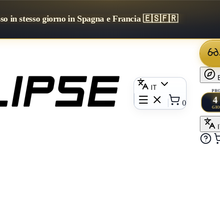
sso in stesso giorno in Spagna e Francia 🇪🇸🇫🇷
IT
PRO
4
0
GIO