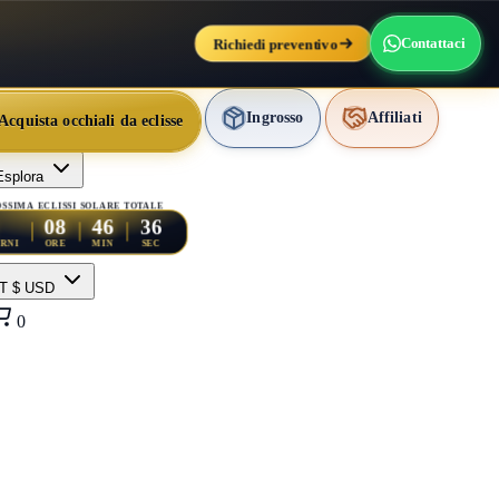
Richiedi preventivo
Contattaci
Ingrosso
Affiliati
Acquista occhiali da eclisse
Esplora
SSIMA ECLISSI SOLARE TOTALE
34
08
46
RNI
ORE
MIN
SEC
IT
$ USD
0