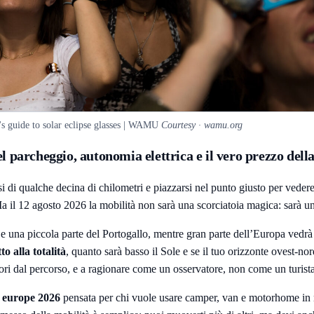
's guide to solar eclipse glasses | WAMU
Courtesy · wamu.org
l parcheggio, autonomia elettrica e il vero prezzo dell
i di qualche decina di chilometri e piazzarsi nel punto giusto per vedere 
a il 12 agosto 2026 la mobilità non sarà una scorciatoia magica: sarà un
 una piccola parte del Portogallo, mentre gran parte dell’Europa vedrà un
to alla totalità
, quanto sarà basso il Sole e se il tuo orizzonte ovest-no
 fuori dal percorso, e a ragionare come un osservatore, non come un turist
 europe 2026
pensata per chi vuole usare camper, van e motorhome in mo