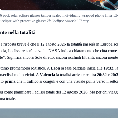
 6 pack solar eclipse glasses tamper sealed individually wrapped phone filter 
 eclipse with protective glasses
Helioclipse editorial library
te nella totalità
a risposta breve è che il 12 agosto 2026 la totalità passerà in Europa sop
scia, l’eclissi resterà parziale. NASA indica chiaramente che città come
e”. Significa ancora Sole diretto, ancora occhiali filtranti, ancora nient
ottimo promemoria logistico. A
León
la fase parziale inizia alle
19:32
, l
o/eclissi molto vicini. A
Valencia
la totalità arriva circa tra
20:32 e 20:
sto
prima
che il traffico si coaguli e con una visuale pulita verso il setto
 su
come pianificare l’eclissi totale del 12 agosto 2026
. Ma per chi viagg
una totale.