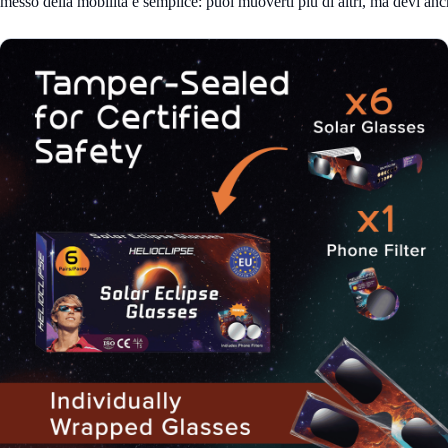
so della mobilità è semplice: puoi muoverti più di altri, ma devi anche 