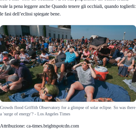
vale la pena leggere anche
Quando tenere gli occhiali, quando toglierli:
le fasi dell’eclissi spiegate bene
.
Crowds flood Griffith Observatory for a glimpse of solar eclipse. So was there
a 'surge of energy'? - Los Angeles Times
Attribuzione: ca-times.brightspotcdn.com