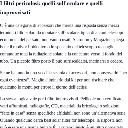
I filtri pericolosi: quelli sull’oculare e quelli
improvvisati
C’è una categoria di accessori che merita una risposta senza mezzi
termini: i filtri solari da montare sull’oculare, tipici di alcuni telescopi
economici del passato, non vanno usati. Astronomy Magazine spiega
bene il motivo: l’obiettivo o lo specchio del telescopio raccoglie
comunque tutta la radiazione solare e la concentra verso il fondo del
tubo. Un piccolo filtro posto lì può surriscaldarsi, incrinarsi o cedere.
Se ne hai uno in una vecchia scatola di accessori, non conservarlo “per
ogni evenienza”. Meglio eliminarlo dal kit per non rischiare che
qualcuno lo monti per errore il giorno dell’eclissi.
La stessa logica vale per i filtri improvvisati. Pellicole non certificate,
vetri affumicati, radiografie, CD, materiali da bricolage o soluzioni
“fatte in casa” senza specifiche affidabili non sono un’alternativa seria.
Quando qualcuno cerca best solar filter for telescope, la risposta non
può essere una marca buttata lì: il criterio giusto è un filtro progettato