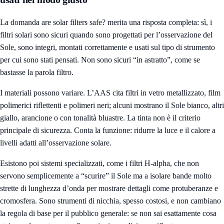
La domanda are solar filters safe? merita una risposta completa: sì, i
filtri solari sono sicuri quando sono progettati per l’osservazione del
Sole, sono integri, montati correttamente e usati sul tipo di strumento
per cui sono stati pensati. Non sono sicuri “in astratto”, come se
bastasse la parola filtro.
I materiali possono variare. L’AAS cita filtri in vetro metallizzato, film
polimerici riflettenti e polimeri neri; alcuni mostrano il Sole bianco, altri
giallo, arancione o con tonalità bluastre. La tinta non è il criterio
principale di sicurezza. Conta la funzione: ridurre la luce e il calore a
livelli adatti all’osservazione solare.
Esistono poi sistemi specializzati, come i filtri H-alpha, che non
servono semplicemente a “scurire” il Sole ma a isolare bande molto
strette di lunghezza d’onda per mostrare dettagli come protuberanze e
cromosfera. Sono strumenti di nicchia, spesso costosi, e non cambiano
la regola di base per il pubblico generale: se non sai esattamente cosa