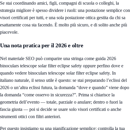
Se stai coordinando amici, figli, compagni di scuola o colleghi, la
strategia migliore è spesso dividere i ruoli: una postazione semplice con
visori certificati per tutti, e una sola postazione ottica gestita da chi sa
esattamente cosa sta facendo. È molto più sicuro, e di solito anche più
piacevole.
Una nota pratica per il 2026 e oltre
Nel materiale SEO può comparire una stringa come guida 2026
binoculars telescope solar filter eclipse safety oppure perfino dove e
quando vedere binoculars telescope solar filter eclipse safety. In
italiano naturale, il senso utile è questo: se stai preparando l’eclissi del
2026 o un’altra eclissi futura, la domanda “dove e quando” viene dopo
la domanda “come osservo in sicurezza?”. Prima si chiarisce la
geometria dell’evento — totale, parziale o anulare; dentro o fuori la
fascia giusta — poi si decide se usare solo visori certificati o anche
strumenti ottici con filtri anteriori.
Per questo insistiamo su una pianificazione semplice: controlla la tua