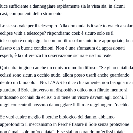
luce sufficiente a danneggiare rapidamente sia la vista sia, in alcuni
casi, componenti dello strumento.
Lo stesso vale per il telescopio. Alla domanda is it safe to watch a solar
eclipse with a telescope? rispondiamo così: è sicuro solo se il
telescopio è equipaggiato con un filtro solare anteriore appropriato, ben
fissato e in buone condizioni. Non è una sfumatura da appassionati
esperti; è la differenza tra osservazione sicura e rischio reale.
Qui entra in gioco anche un equivoco molto diffuso: “Se gli occhiali da
eclissi sono sicuri a occhio nudo, allora posso usarli anche guardando
dentro un binocolo”. No. L’AAS lo dice chiaramente: non bisogna mai
guardare il Sole attraverso un dispositivo ottico non filtrato mentre si
indossano occhiali da eclissi o si tiene un visore davanti agli occhi. I
raggi concentrati possono danneggiare il filtro e raggiungere l’occhio.
Se vuoi capire meglio il perché biologico del danno, abbiamo
approfondito il meccanismo in
Perché fissare il Sole senza protezione
non è mai “solo un’occhiata”
. E se stai preparando un’eclissi totale,