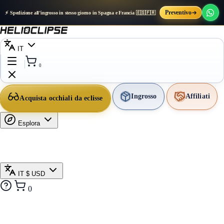
Preventivo
⚡ Spedizione all’ingrosso in stesso giorno in Spagna e Francia 🇪🇸🇫🇷
IT
0
Ingrosso
Affiliati
Acquista occhiali da eclisse
Esplora
IT
$ USD
0