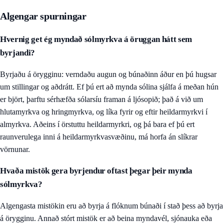
Algengar spurningar
Hvernig get ég myndað sólmyrkva á öruggan hátt sem
byrjandi?
Byrjaðu á örygginu: verndaðu augun og búnaðinn áður en þú hugsar
um stillingar og aðdrátt. Ef þú ert að mynda sólina sjálfa á meðan hún
er björt, þarftu sérhæfða sólarsíu framan á ljósopið; það á við um
hlutamyrkva og hringmyrkva, og líka fyrir og eftir heildarmyrkvi í
almyrkva. Aðeins í örstuttu heildarmyrkri, og þá bara ef þú ert
raunverulega inni á heildarmyrkvasvæðinu, má horfa án slíkrar
vörnunar.
Hvaða mistök gera byrjendur oftast þegar þeir mynda
sólmyrkva?
Algengasta mistökin eru að byrja á flóknum búnaði í stað þess að byrja
á örygginu. Annað stórt mistök er að beina myndavél, sjónauka eða