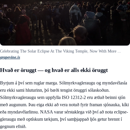
Celebrating The Solar Eclipse At The Viking Temple, Now With More ...
grapevine.is
Hvað er öruggt — og hvað er alls ekki öruggt
Byrjum á því sem ruglar marga. Sólmyrkvagleraugu og myndavélasía
eru ekki sami hluturinn, þó bæði tengist öruggri sólaskoðun.
Sólmyrkvagleraugu sem uppfylla ISO 12312-2 eru ætluð beinni sjón
með augunum. Þau eiga ekki að vera notuð fyrir framan sjónauka, kíki
eða myndavélarlinsu. NASA varar sérstaklega við því að nota eclipse-
gleraugu með optískum tækjum, því samþjappað ljós getur brennt í
gegnum efnið.