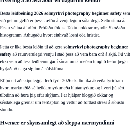
Besta
leidbeining 2026 solmyrkvi photography beginner safety
sem
við getum gefið er þessi: æfðu á venjulegum sólardegi. Settu síuna á.
Festu vélina á þrífót. Prófaðu fókus. Taktu nokkrar myndir. Skoðaðu
histogramm. Athugaðu hvort eitthvað losni eða hristist.
Þetta er líka besta leiðin til að gera
solmyrkvi photography beginner
safety
að raunverulegri venju í stað þess að vera bara orð á skjá. Þú vilt
ekki vera að lesa leiðbeiningar í símanum á meðan tunglið hefur þegar
byrjað að naga sig inn á sólskífuna.
Ef þú ert að skipuleggja ferð fyrir 2026 skaltu líka ákveða fyrirfram
hvort markmiðið sé heildarmyrkur eða hlutamyrkur, og hvort þú sért
tilbúinn að færa þig eftir skýjum. Þar hjálpar
bloggið okkar
og
sérstaklega greinar um ferðaplön og veður að forðast stress á síðustu
stundu.
Hvenær er skynsamlegt að sleppa nærmyndinni