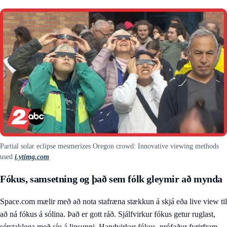
Partial solar eclipse mesmerizes Oregon crowd: Innovative viewing methods
used
i.ytimg.com
Fókus, samsetning og það sem fólk gleymir að mynda
Space.com mælir með að nota stafræna stækkun á skjá eða live view til
að ná fókus á sólina. Það er gott ráð. Sjálfvirkur fókus getur ruglast,
sérstaklega með síu á linsunni. Handvirkur fókus, prófaður fyrirfram,