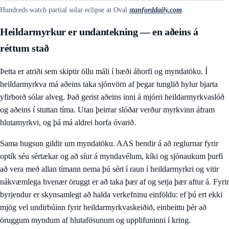
Hundreds watch partial solar eclipse at Oval
stanforddaily.com
Heildarmyrkur er undantekning — en aðeins á
réttum stað
Þetta er atriði sem skiptir öllu máli í bæði áhorfi og myndatöku. Í
heildarmyrkva má aðeins taka sjónvörn af þegar tunglið hylur bjarta
yfirborð sólar alveg. Það gerist aðeins inni á mjórri heildarmyrkvaslóð
og aðeins í stuttan tíma. Utan þeirrar slóðar verður myrkvinn áfram
hlutamyrkvi, og þá má aldrei horfa óvarið.
Sama hugsun gildir um myndatöku. AAS bendir á að reglurnar fyrir
optík séu sértækar og að síur á myndavélum, kíki og sjónaukum þurfi
að vera með allan tímann nema þú sért í raun í heildarmyrkri og vitir
nákvæmlega hvenær öruggt er að taka þær af og setja þær aftur á. Fyrir
byrjendur er skynsamlegt að halda verkefninu einföldu: ef þú ert ekki
mjög vel undirbúinn fyrir heildarmyrkvaskeiðið, einbeittu þér að
öruggum myndum af hlutafösunum og upplifuninni í kring.