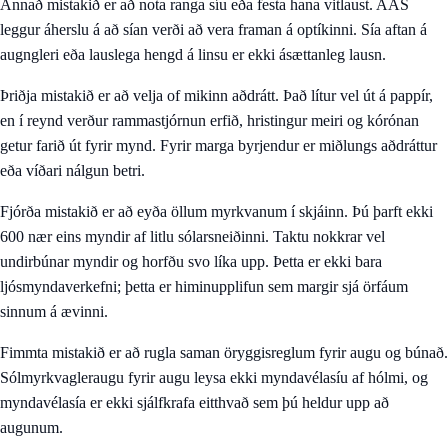
Annað mistakið er að nota ranga síu eða festa hana vitlaust. AAS
leggur áherslu á að sían verði að vera framan á optíkinni. Sía aftan á
augngleri eða lauslega hengd á linsu er ekki ásættanleg lausn.
Þriðja mistakið er að velja of mikinn aðdrátt. Það lítur vel út á pappír,
en í reynd verður rammastjórnun erfið, hristingur meiri og kórónan
getur farið út fyrir mynd. Fyrir marga byrjendur er miðlungs aðdráttur
eða víðari nálgun betri.
Fjórða mistakið er að eyða öllum myrkvanum í skjáinn. Þú þarft ekki
600 nær eins myndir af litlu sólarsneiðinni. Taktu nokkrar vel
undirbúnar myndir og horfðu svo líka upp. Þetta er ekki bara
ljósmyndaverkefni; þetta er himinupplifun sem margir sjá örfáum
sinnum á ævinni.
Fimmta mistakið er að rugla saman öryggisreglum fyrir augu og búnað.
Sólmyrkvagleraugu fyrir augu leysa ekki myndavélasíu af hólmi, og
myndavélasía er ekki sjálfkrafa eitthvað sem þú heldur upp að
augunum.