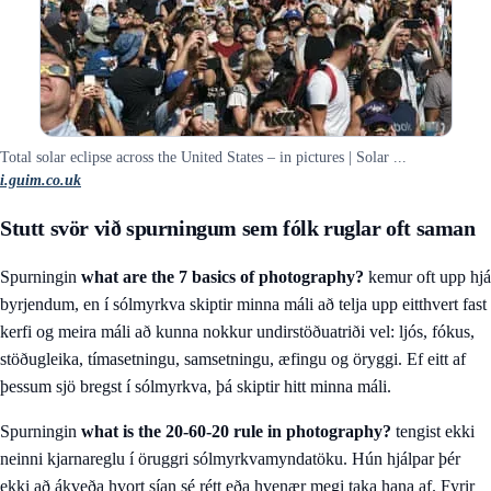
Total solar eclipse across the United States – in pictures | Solar ...
i.guim.co.uk
Stutt svör við spurningum sem fólk ruglar oft saman
Spurningin
what are the 7 basics of photography?
kemur oft upp hjá
byrjendum, en í sólmyrkva skiptir minna máli að telja upp eitthvert fast
kerfi og meira máli að kunna nokkur undirstöðuatriði vel: ljós, fókus,
stöðugleika, tímasetningu, samsetningu, æfingu og öryggi. Ef eitt af
þessum sjö bregst í sólmyrkva, þá skiptir hitt minna máli.
Spurningin
what is the 20-60-20 rule in photography?
tengist ekki
neinni kjarnareglu í öruggri sólmyrkvamyndatöku. Hún hjálpar þér
ekki að ákveða hvort sían sé rétt eða hvenær megi taka hana af. Fyrir