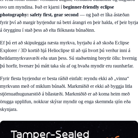
svo um myndina. Það er kjarni í
beginner-friendly eclipse
photography: safety first, gear second
— og það er líka ástæðan
fyrir því að margir byrjendur ná betri árangri en þeir halda, ef þeir byrja
á örygginu í stað þess að elta flóknasta búnaðinn.
Ef þú ert að skipuleggja næsta myrkva, byrjaðu á að skoða
Eclipse
Explorer / 3D kortið hjá Helioclipse
til að sjá hvort þú verður inni á
heildarmyrkvasvæði eða utan þess. Sú staðsetning breytir öllu: hvernig
þú horfir, hvenær þú mátt taka síu af og hvaða myndir eru raunhæfar.
Fyrir flesta byrjendur er besta ráðið einfalt: reyndu ekki að „vinna“
myrkvann með of miklum búnaði. Markmiðið er ekki að byggja litla
stjörnuathugunarstöð á bílastæði. Markmiðið er að koma heim með
örugga upplifun, nokkrar skýrar myndir og enga skemmda sjón eða
skynjara.