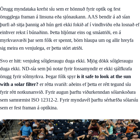
Örugg myndataka krefst síu sem er hönnuð fyrir optík og fest
örugglega framan á linsuna eða sjónaukann. AAS bendir á að sían
þurfi að sitja þannig að hún geti ekki fokið af í vindhviðu eða losnað ef
einhver rekst í búnaðinn. Þetta hljómar eins og smáatriði, en á
myrkvasvæði þar sem fólk er spennt, börn hlaupa um og allir hreyfa
sig meira en venjulega, er þetta stórt atriði.
Svo er hitt: venjuleg sólgleraugu duga ekki. Mjög dökk sólgleraugu
duga ekki. ND-sía sem þú notar fyrir fossamyndir er ekki sjálfkrafa
örugg fyrir sólmyrkva. Þegar fólk spyr
is it safe to look at the sun
with a solar filter?
er rétta svarið: aðeins ef þetta er rétt tegund síu
fyrir rétt notkunarsvið. Fyrir augun þarftu viðurkenndan sólarskoðara
sem samræmist ISO 12312-2. Fyrir myndavél þarftu sérhæfða sólarsíu
sem er fest framan á optíkina.