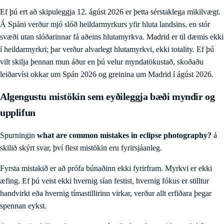
Ef þú ert að skipuleggja 12. ágúst 2026 er þetta sérstaklega mikilvægt.
Á Spáni verður mjó slóð heildarmyrkurs yfir hluta landsins, en stór
svæði utan slóðarinnar fá aðeins hlutamyrkva. Madrid er til dæmis ekki
í heildarmyrkri; þar verður alvarlegt hlutamyrkvi, ekki totality. Ef þú
vilt skilja þennan mun áður en þú velur myndatökustað, skoðaðu
leiðarvísi okkar um Spán 2026
og
greinina um Madrid í ágúst 2026
.
Algengustu mistökin sem eyðileggja bæði myndir og
upplifun
Spurningin
what are common mistakes in eclipse photography?
á
skilið skýrt svar, því flest mistökin eru fyrirsjáanleg.
Fyrsta mistakið er að prófa búnaðinn ekki fyrirfram. Myrkvi er ekki
æfing. Ef þú veist ekki hvernig sían festist, hvernig fókus er stilltur
handvirkt eða hvernig tímastillirinn virkar, verður allt erfiðara þegar
spennan eykst.