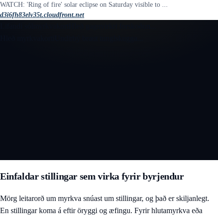
WATCH: 'Ring of fire' solar eclipse on Saturday visible to ...
d3i6fh83elv35t.cloudfront.net
Lifandi sólmyrkvakort
Hleð gagnvirkri forskoðun...
Hleð myrkvakorti
Undirbý braut tunglskugga...
Opna gagnvirkt 3D sólmyrkvakort
Einfaldar stillingar sem virka fyrir byrjendur
Mörg leitarorð um myrkva snúast um stillingar, og það er skiljanlegt.
En stillingar koma á eftir öryggi og æfingu. Fyrir hlutamyrkva eða