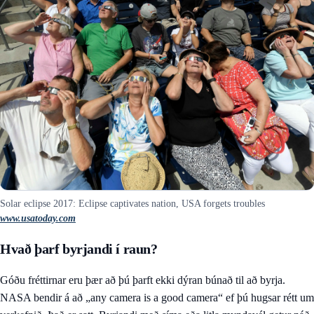
Solar eclipse 2017: Eclipse captivates nation, USA forgets troubles
www.usatoday.com
Hvað þarf byrjandi í raun?
Góðu fréttirnar eru þær að þú þarft ekki dýran búnað til að byrja.
NASA bendir á að „any camera is a good camera“ ef þú hugsar rétt um