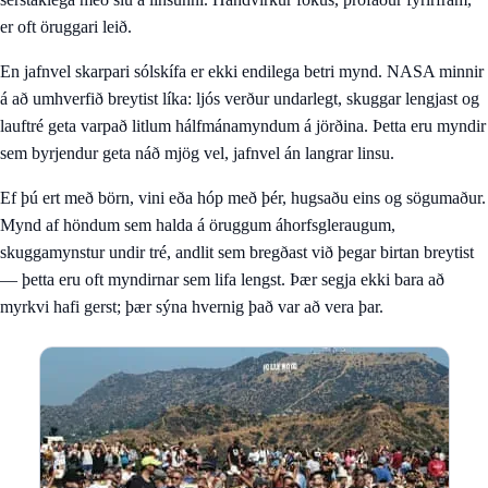
er oft öruggari leið.
En jafnvel skarpari sólskífa er ekki endilega betri mynd. NASA minnir
á að umhverfið breytist líka: ljós verður undarlegt, skuggar lengjast og
lauftré geta varpað litlum hálfmánamyndum á jörðina. Þetta eru myndir
sem byrjendur geta náð mjög vel, jafnvel án langrar linsu.
Ef þú ert með börn, vini eða hóp með þér, hugsaðu eins og sögumaður.
Mynd af höndum sem halda á öruggum áhorfsgleraugum,
skuggamynstur undir tré, andlit sem bregðast við þegar birtan breytist
— þetta eru oft myndirnar sem lifa lengst. Þær segja ekki bara að
myrkvi hafi gerst; þær sýna hvernig það var að vera þar.