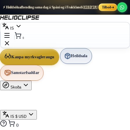
⚡ Heildsöluafhending sama dag á Spáni og í Frakklandi 🇪🇸🇫🇷
Tilboð
IS
0
Heildsala
Kaupa myrkvagleraugu
Samstarfsaðilar
Skoða
IS
$ USD
0