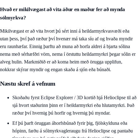
Hvað er mikilvægast að vita áður en maður fer að mynda
sólmyrkva?
Mikilvægast er að vita hvort þú sért inni á heildarmyrkvasvæði eða
utan þess, því það ræður því hvenær má taka síu af og hvaða myndir
eru raunhæfar. Einnig þarftu að muna að horfa aldrei á bjarta sólina
nema með sérhæfðri vörn, nema í örstuttu heildarmyrkri þegar sólin er
alveg hulin. Markmiðið er að koma heim með örugga upplifun,
nokkrar skýrar myndir og engan skaða á sjón eða búnaði.
Næstu skref á vefnum
Skoðaðu fyrst
Eclipse Explorer / 3D kortið hjá Helioclipse
til að
sjá hvort staðurinn þinn er í heildarmyrkri eða hlutamyrkri. Það
ræður því hvernig þú horfir og hvernig þú myndar.
Ef þú þarft öruggan áhorfsbúnað fyrir þig, fjölskylduna eða
hópinn, farðu á
sólmyrkvagleraugu frá Helioclipse
og pantaðu