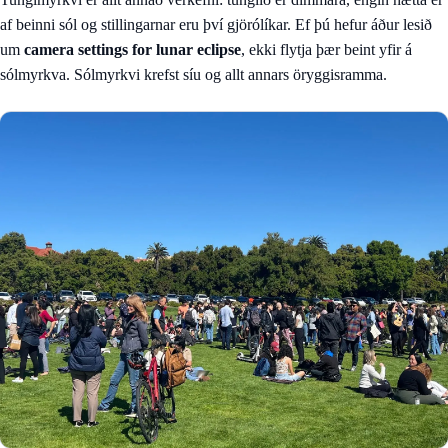
af beinni sól og stillingarnar eru því gjörólíkar. Ef þú hefur áður lesið
um
camera settings for lunar eclipse
, ekki flytja þær beint yfir á
sólmyrkva. Sólmyrkvi krefst síu og allt annars öryggisramma.