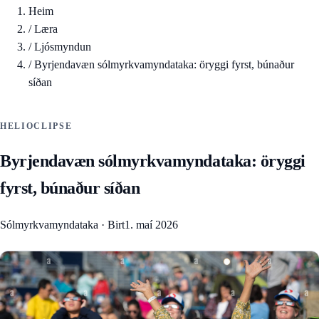
Heim
/
Læra
/
Ljósmyndun
/
Byrjendavæn sólmyrkvamyndataka: öryggi fyrst, búnaður
síðan
HELIOCLIPSE
Byrjendavæn sólmyrkvamyndataka: öryggi
fyrst, búnaður síðan
Sólmyrkvamyndataka
·
Birt
1. maí 2026