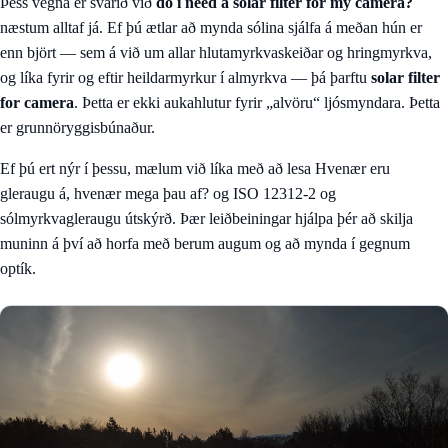
Þess vegna er svarið við
do i need a solar filter for my camera?
næstum alltaf já. Ef þú ætlar að mynda sólina sjálfa á meðan hún er
enn björt — sem á við um allar hlutamyrkvaskeiðar og hringmyrkva,
og líka fyrir og eftir heildarmyrkur í almyrkva — þá þarftu
solar filter
for camera
. Þetta er ekki aukahlutur fyrir „alvöru“ ljósmyndara. Þetta
er grunnöryggisbúnaður.
Ef þú ert nýr í þessu, mælum við líka með að lesa
Hvenær eru
gleraugu á, hvenær mega þau af?
og
ISO 12312-2 og
sólmyrkvagleraugu útskýrð
. Þær leiðbeiningar hjálpa þér að skilja
muninn á því að horfa með berum augum og að mynda í gegnum
optík.