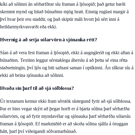
kíki að sólinni án sérhæfðrar síu framan á ljósopið; það getur bæði
skemmt mynd og hitað búnaðinn mjög hratt. Einnig ruglast margir á
því hvar þeir eru staddir, og það skiptir máli hvort þú sért inni á
heildarmyrkvasvæði eða ekki.
Hvernig á að setja sólarvörn á sjónauka rétt?
Sían á að vera fest framan á ljósopið, ekki á augnglerið og ekki aftan á
búnaðinn. Textinn leggur sérstaklega áherslu á að þetta sé eina rétta
staðsetningin, því ljós og hiti safnast saman í optíkinni. Án slíkrar síu á
ekki að beina sjónauka að sólinni.
Hvaða síu þarf til að sjá sólblossa?
Úr textanum kemur ekki fram sérstök síutegund fyrir að sjá sólblossa.
Þar er hins vegar skýrt að þegar horft er á bjarta sólina þarf sérhæfða
sólarvörn, og að fyrir myndavélar og sjónauka þarf sérhæfða sólarsíu
framan á ljósopið. Ef markmiðið er að skoða sólina sjálfa á öruggan
hátt, þarf því viðeigandi sólvarnarbúnað.