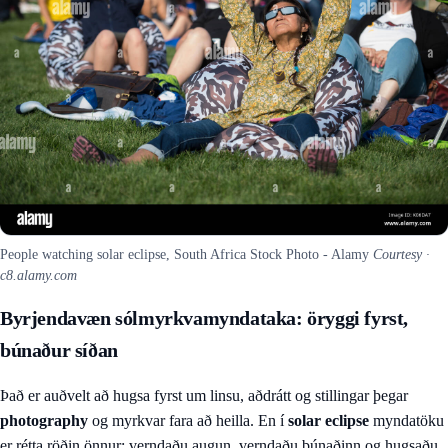
People watching solar eclipse, South Africa Stock Photo - Alamy
Courtesy ·
c8.alamy.com
Byrjendavæn sólmyrkvamyndataka: öryggi fyrst,
búnaður síðan
Það er auðvelt að hugsa fyrst um linsu, aðdrátt og stillingar þegar
photography
og myrkvar fara að heilla. En í
solar eclipse
myndatöku
er rétta röðin önnur: verndaðu augun, verndaðu búnaðinn og hugsaðu