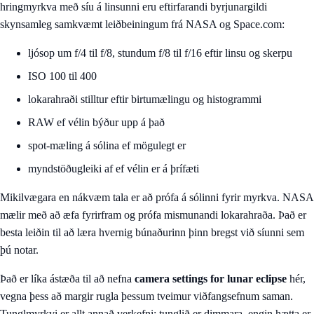
hringmyrkva með síu á linsunni eru eftirfarandi byrjunargildi
skynsamleg samkvæmt leiðbeiningum frá NASA og Space.com:
ljósop um f/4 til f/8, stundum f/8 til f/16 eftir linsu og skerpu
ISO 100 til 400
lokarahraði stilltur eftir birtumælingu og histogrammi
RAW ef vélin býður upp á það
spot-mæling á sólina ef mögulegt er
myndstöðugleiki af ef vélin er á þrífæti
Mikilvægara en nákvæm tala er að prófa á sólinni fyrir myrkva. NASA
mælir með að æfa fyrirfram og prófa mismunandi lokarahraða. Það er
besta leiðin til að læra hvernig búnaðurinn þinn bregst við síunni sem
þú notar.
Það er líka ástæða til að nefna
camera settings for lunar eclipse
hér,
vegna þess að margir rugla þessum tveimur viðfangsefnum saman.
Tunglmyrkvi er allt annað verkefni: tunglið er dimmara, engin hætta er