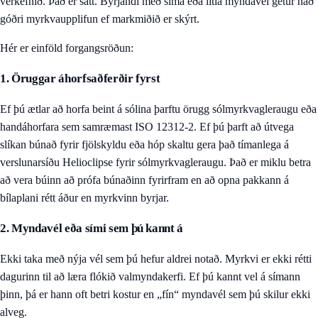
verkefnið. Það er satt. Byrjandi með síma eða litla myndavél getur náð
góðri myrkvaupplifun ef markmiðið er skýrt.
Hér er einföld forgangsröðun:
1. Öruggar áhorfsaðferðir fyrst
Ef þú ætlar að horfa beint á sólina þarftu örugg sólmyrkvagleraugu eða
handáhorfara sem samræmast ISO 12312-2. Ef þú þarft að útvega
slíkan búnað fyrir fjölskyldu eða hóp skaltu gera það tímanlega á
verslunarsíðu Helioclipse fyrir sólmyrkvagleraugu
. Það er miklu betra
að vera búinn að prófa búnaðinn fyrirfram en að opna pakkann á
bílaplani rétt áður en myrkvinn byrjar.
2. Myndavél eða sími sem þú kannt á
Ekki taka með nýja vél sem þú hefur aldrei notað. Myrkvi er ekki rétti
dagurinn til að læra flókið valmyndakerfi. Ef þú kannt vel á símann
þinn, þá er hann oft betri kostur en „fín“ myndavél sem þú skilur ekki
alveg.