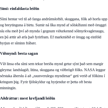
Sími: einfaldasta leiðin
Sími hentar vel til að fanga andrúmsloftið, skuggana, fólk að horfa upp
og breytinguna á birtu. Sumir ná líka mynd af sólskífunni með öruggri
síu eða með því að mynda í gegnum viðurkennd sólmyrkvagleraugu,
en þú ættir að æfa það fyrirfram. Ef markmiðið er örugg og einföld
byrjun er síminn frábær.
Víðmynd: besta sagan
Víð linsa eða sími sem tekur breiða mynd getur sýnt það sem margir
gleyma: landslagið, litina, skuggana og viðbrögð fólks. NASA leggur
sérstaka áherslu á að „raunverulegu myndirnar“ geti verið af fólkinu í
kringum þig. Fyrir fjölskyldur og byrjendur er þetta oft besta
minningin.
Aðdráttur: mest krefjandi leiðin