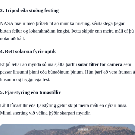
3. Tripod eða stöðug festing
NASA mælir með þrífæti til að minnka hristing, sérstaklega þegar
birtan fellur og lokarahraðinn lengist. Þetta skiptir enn meira máli ef þú
notar aðdrátt.
4. Rétt sólarsía fyrir optík
Ef þú ætlar að mynda sólina sjálfa þarftu
solar filter for camera
sem
passar linsunni þinni eða búnaðinum þínum. Hún þarf að vera framan á
linsunni og tryggilega fest.
5. Fjarstýring eða tímastillir
Lítill tímastillir eða fjarstýring getur skipt meira máli en dýrari linsa.
Minni snerting við vélina þýðir skarpari myndir.