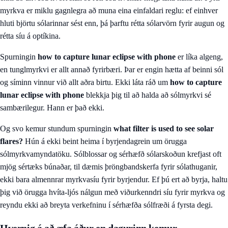
myrkva er miklu gagnlegra að muna eina einfaldari reglu: ef einhver
hluti björtu sólarinnar sést enn, þá þarftu rétta sólarvörn fyrir augun og
rétta síu á optíkina.
Spurningin
how to capture lunar eclipse with phone
er líka algeng,
en tunglmyrkvi er allt annað fyrirbæri. Þar er engin hætta af beinni sól
og síminn vinnur við allt aðra birtu. Ekki láta ráð um
how to capture
lunar eclipse with phone
blekkja þig til að halda að sólmyrkvi sé
sambærilegur. Hann er það ekki.
Og svo kemur stundum spurningin
what filter is used to see solar
flares?
Hún á ekki beint heima í byrjendagrein um örugga
sólmyrkvamyndatöku. Sólblossar og sérhæfð sólarskoðun krefjast oft
mjög sértæks búnaðar, til dæmis þröngbandskerfa fyrir sólathuganir,
ekki bara almennrar myrkvasíu fyrir byrjendur. Ef þú ert að byrja, haltu
þig við örugga hvíta-ljós nálgun með viðurkenndri síu fyrir myrkva og
reyndu ekki að breyta verkefninu í sérhæfða sólfræði á fyrsta degi.
Hvernig á að æfa áður en dagurinn kemur