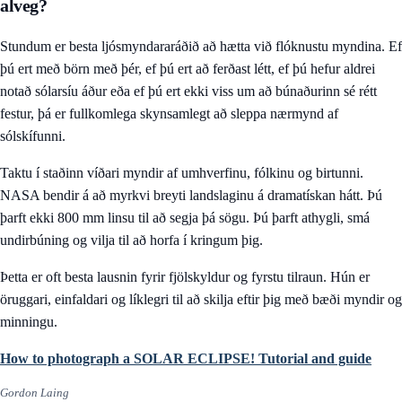
alveg?
Stundum er besta ljósmyndararáðið að hætta við flóknustu myndina. Ef
þú ert með börn með þér, ef þú ert að ferðast létt, ef þú hefur aldrei
notað sólarsíu áður eða ef þú ert ekki viss um að búnaðurinn sé rétt
festur, þá er fullkomlega skynsamlegt að sleppa nærmynd af
sólskífunni.
Taktu í staðinn víðari myndir af umhverfinu, fólkinu og birtunni.
NASA bendir á að myrkvi breyti landslaginu á dramatískan hátt. Þú
þarft ekki 800 mm linsu til að segja þá sögu. Þú þarft athygli, smá
undirbúning og vilja til að horfa í kringum þig.
Þetta er oft besta lausnin fyrir fjölskyldur og fyrstu tilraun. Hún er
öruggari, einfaldari og líklegri til að skilja eftir þig með bæði myndir og
minningu.
How to photograph a SOLAR ECLIPSE! Tutorial and guide
Gordon Laing