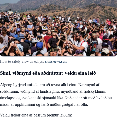
How to safely view an eclipse
s.abcnews.com
Sími, víðmynd eða aðdráttur: veldu eina leið
Algeng byrjendamistök eru að reyna allt í einu. Nærmynd af
sólskífunni, víðmynd af landslaginu, myndband af fjölskyldunni,
timelapse og svo kannski sjónauki líka. Það endar oft með því að þú
missir af upplifuninni og færð miðlungsútgáfu af öllu.
Veldu frekar eina af þessum þremur leiðum: