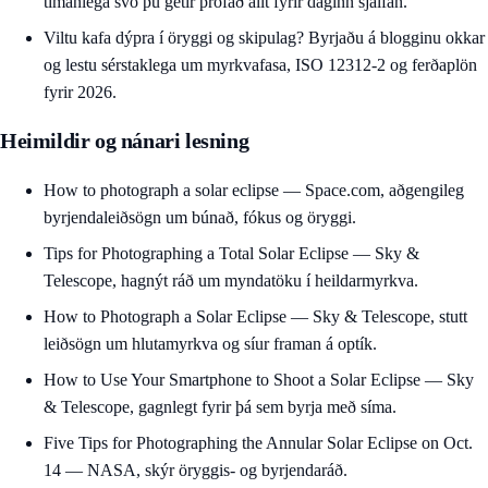
tímanlega svo þú getir prófað allt fyrir daginn sjálfan.
Viltu kafa dýpra í öryggi og skipulag? Byrjaðu á
blogginu okkar
og lestu sérstaklega um myrkvafasa, ISO 12312-2 og ferðaplön
fyrir 2026.
Heimildir og nánari lesning
How to photograph a solar eclipse
— Space.com, aðgengileg
byrjendaleiðsögn um búnað, fókus og öryggi.
Tips for Photographing a Total Solar Eclipse
— Sky &
Telescope, hagnýt ráð um myndatöku í heildarmyrkva.
How to Photograph a Solar Eclipse
— Sky & Telescope, stutt
leiðsögn um hlutamyrkva og síur framan á optík.
How to Use Your Smartphone to Shoot a Solar Eclipse
— Sky
& Telescope, gagnlegt fyrir þá sem byrja með síma.
Five Tips for Photographing the Annular Solar Eclipse on Oct.
14
— NASA, skýr öryggis- og byrjendaráð.