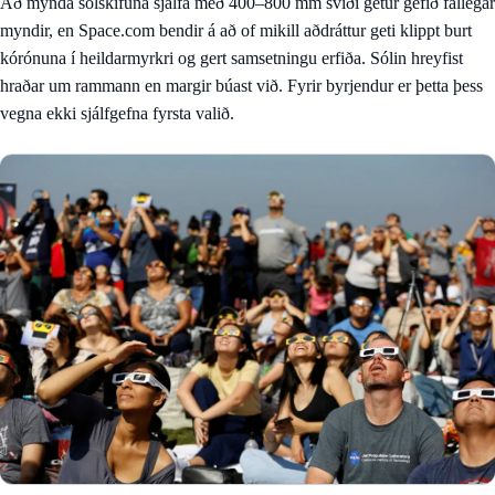
Að mynda sólskífuna sjálfa með 400–800 mm sviði getur gefið fallegar
myndir, en Space.com bendir á að of mikill aðdráttur geti klippt burt
kórónuna í heildarmyrkri og gert samsetningu erfiða. Sólin hreyfist
hraðar um rammann en margir búast við. Fyrir byrjendur er þetta þess
vegna ekki sjálfgefna fyrsta valið.