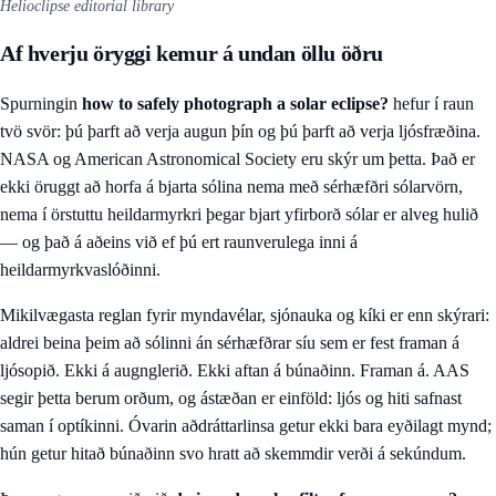
Helioclipse editorial library
Af hverju öryggi kemur á undan öllu öðru
Spurningin
how to safely photograph a solar eclipse?
hefur í raun
tvö svör: þú þarft að verja augun þín og þú þarft að verja ljósfræðina.
NASA og American Astronomical Society eru skýr um þetta. Það er
ekki öruggt að horfa á bjarta sólina nema með sérhæfðri sólarvörn,
nema í örstuttu heildarmyrkri þegar bjart yfirborð sólar er alveg hulið
— og það á aðeins við ef þú ert raunverulega inni á
heildarmyrkvaslóðinni.
Mikilvægasta reglan fyrir myndavélar, sjónauka og kíki er enn skýrari:
aldrei beina þeim að sólinni án sérhæfðrar síu sem er fest framan á
ljósopið. Ekki á augnglerið. Ekki aftan á búnaðinn. Framan á. AAS
segir þetta berum orðum, og ástæðan er einföld: ljós og hiti safnast
saman í optíkinni. Óvarin aðdráttarlinsa getur ekki bara eyðilagt mynd;
hún getur hitað búnaðinn svo hratt að skemmdir verði á sekúndum.