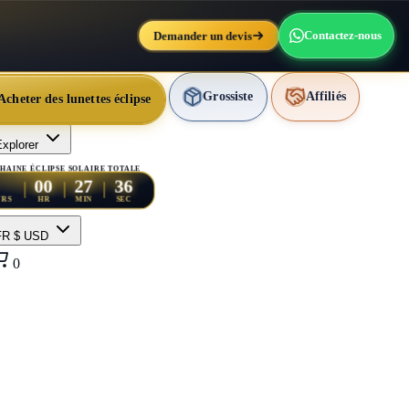
Demander un devis
Contactez-nous
Grossiste
Affiliés
Acheter des lunettes éclipse
xplorer
HAINE ÉCLIPSE SOLAIRE TOTALE
34
00
27
URS
HR
MIN
SEC
FR
$ USD
0