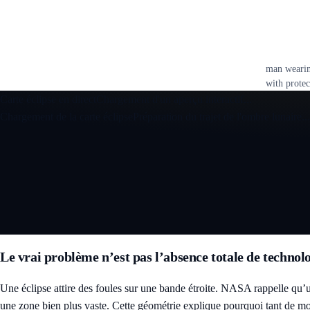
man wearing
with protec
Carte éclipse en direct
Chargement d'un aperçu interactif...
Chargement de la carte éclipse
Préparation du trajet de l'ombre lunaire...
Ouvrir la carte éclipse interactive 3D
Le vrai problème n’est pas l’absence totale de technol
Une éclipse attire des foules sur une bande étroite. NASA rappelle qu’un
une zone bien plus vaste. Cette géométrie explique pourquoi tant de 