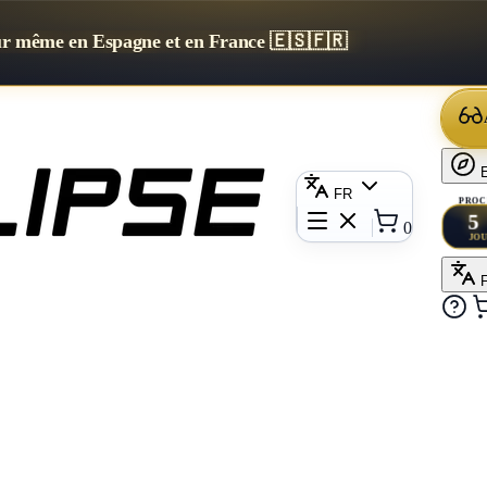
our même en Espagne et en France 🇪🇸🇫🇷
E
FR
PROC
5
0
JO