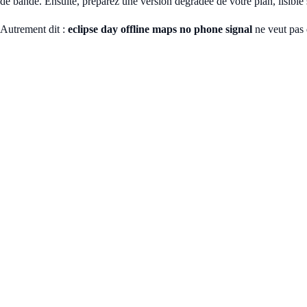
de bande. Ensuite, préparez une version dégradée de votre plan, lisible
Autrement dit :
eclipse day offline maps no phone signal
ne veut pas 