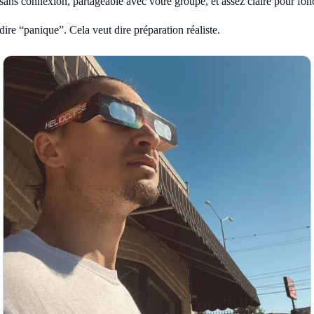
 sans connexion, partageable avec votre groupe, et assez claire pour fon
dire “panique”. Cela veut dire préparation réaliste.