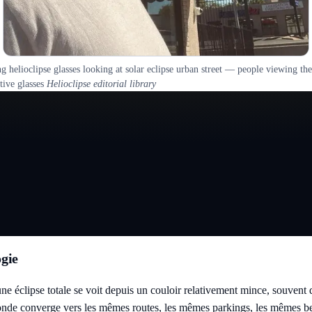
 helioclipse glasses looking at solar eclipse urban street — people viewing the
tive glasses
Helioclipse editorial library
ogie
e éclipse totale se voit depuis un couloir relativement mince, souvent d
monde converge vers les mêmes routes, les mêmes parkings, les mêmes b