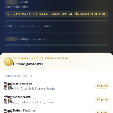
/ 10.000
pares solicitados
NUEVA SEMANA · HASTA 150 GANADORES AL DÍA HASTA EL 10 AGO
10000 solicitudes aún disponibles
pares enviados
/ 2000
GANADORES REALES, ENVÍOS REALES
🏆
Últimos ganadores
SORTEO DEL 4 AGO
mariaesrusan
+12 pares
🇪🇸
Arcos de la Frontera, España
asanchezsa91
+12 pares
🇪🇸
La Carrera de Otero, España
Esther Pradillos
+12 pares