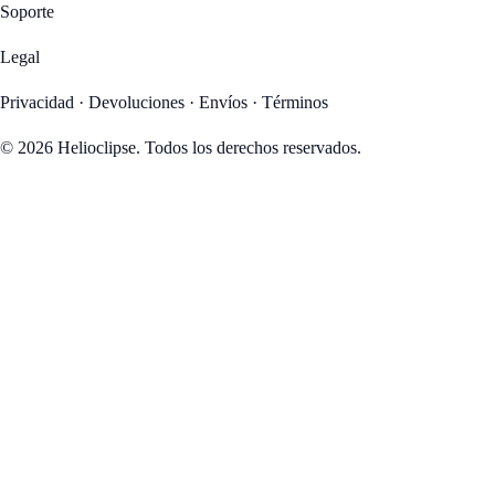
Soporte
Legal
Privacidad
·
Devoluciones
·
Envíos
·
Términos
© 2026 Helioclipse. Todos los derechos reservados.
6
11
35
01
DÍAS
HR
MIN
SEG