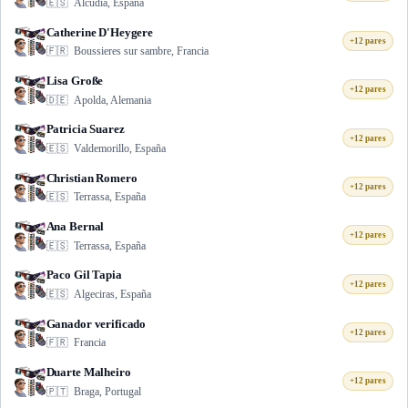
🇪🇸
Alcúdia, España
Catherine D'Heygere
+12 pares
🇫🇷
Boussieres sur sambre, Francia
Lisa Große
+12 pares
🇩🇪
Apolda, Alemania
Patricia Suarez
+12 pares
🇪🇸
Valdemorillo, España
Christian Romero
+12 pares
🇪🇸
Terrassa, España
Ana Bernal
+12 pares
🇪🇸
Terrassa, España
Paco Gil Tapia
+12 pares
🇪🇸
Algeciras, España
Ganador verificado
+12 pares
🇫🇷
Francia
Duarte Malheiro
+12 pares
🇵🇹
Braga, Portugal