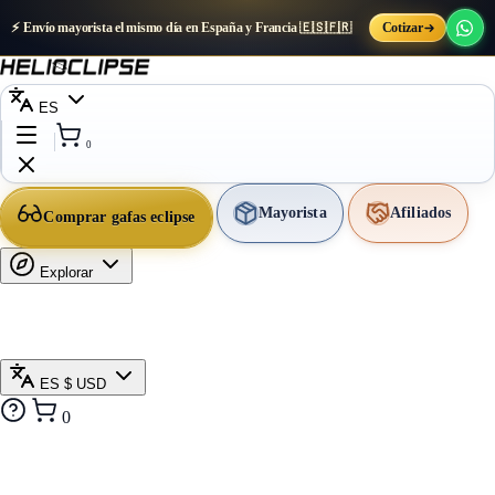
⚡ Envío mayorista el mismo día en España y Francia 🇪🇸🇫🇷
Cotizar
ES
0
Mayorista
Afiliados
Comprar gafas eclipse
Explorar
ES
$ USD
0