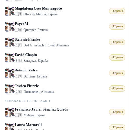
Magdalena Oses Monteagudo
+12 pares
🇪🇸
Oliva de Mérida, España
Payet M
+12 pares
🇫🇷
Quimper, Francia
Stefanie Franke
+12 pares
🇩🇪
Bad Griesbach i.Rottal, Alemania
David Chapin
+12 pares
🇪🇸
Zaragoza, España
Antonio Zafra
+12 pares
🇪🇸
Burriana, España
Jessica Pitterle
+12 pares
🇩🇪
Dornstetten, Alemania
SEMANA DEL JUL 26 – AGO 1
Francisco Javier Sánchez Quirós
+12 pares
🇪🇸
Málaga, España
Laura Martorell
+12 pares