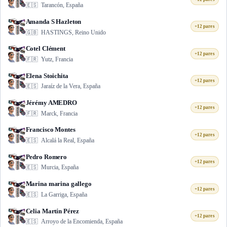
🇪🇸
Tarancón, España
Amanda S Hazleton
+12 pares
🇬🇧
HASTINGS, Reino Unido
Cotel Clément
+12 pares
🇫🇷
Yutz, Francia
Elena Stoichita
+12 pares
🇪🇸
Jaraíz de la Vera, España
Jérémy AMEDRO
+12 pares
🇫🇷
Marck, Francia
Francisco Montes
+12 pares
🇪🇸
Alcalá la Real, España
Pedro Romero
+12 pares
🇪🇸
Murcia, España
Marina marina gallego
+12 pares
🇪🇸
La Garriga, España
Celia Martín Pérez
+12 pares
🇪🇸
Arroyo de la Encomienda, España