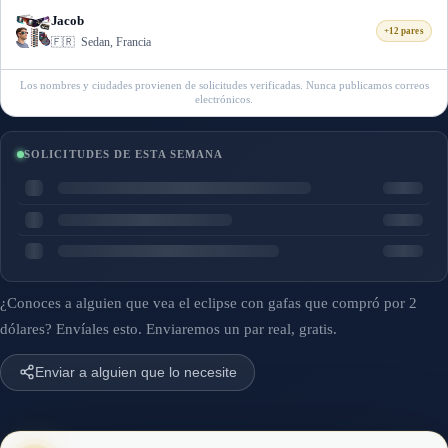
Jacob
+12 pares
🇫🇷
Sedan, Francia
Los nombres y ciudades provienen de solicitudes verificadas. Nunca publicamos correos
electrónicos.
SOLICITUDES DE ESTA SEMANA
¿Conoces a alguien que vea el eclipse con gafas que compró por 2
dólares? Envíales esto. Enviaremos un par real, gratis.
Enviar a alguien que lo necesite