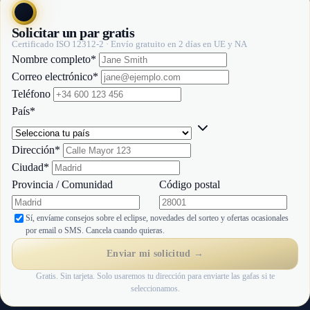
Solicitar un par gratis
Certificado ISO 12312-2 · Envío gratuito en 2 días en UE y NA
Website
Nombre completo
*
Correo electrónico
*
Teléfono
País
*
Dirección
*
Ciudad
*
Provincia / Comunidad
Código postal
Sí, envíame consejos sobre el eclipse, novedades del sorteo y ofertas ocasionales
por email o SMS. Cancela cuando quieras.
Enviar mi solicitud →
Gratis. Sin tarjeta. Solo usaremos tu dirección para enviarte las gafas si te
seleccionamos.