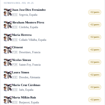
SEMANA DEL JUL 19–25
Juan Jose Diez Fernández
+12 pares
🇪🇸
Segovia, España
Abraham Montero Pérez
+12 pares
🇪🇸
Córdoba, España
Maria Herrera
+12 pares
🇪🇸
Collado Villalba, España
Clément
+12 pares
🇫🇷
Desertines, Francia
Nicolas Sineau
+12 pares
🇫🇷
Sainte-Foy, Francia
Laura Simon
+12 pares
🇩🇪
Dresden, Alemania
Mario Cruz Cárdenas
+12 pares
🇪🇸
Jaén, España
Marta Millán Ruiz
+12 pares
🇪🇸
Burjassot, España