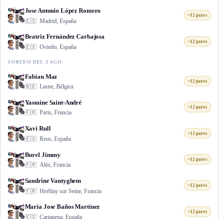
Jose Antonio López Romero
+12 pares
🇪🇸
Madrid, España
Beatriz Fernández Carbajosa
+12 pares
🇪🇸
Oviedo, España
SORTEO DEL 3 AGO
Fabian Maz
+12 pares
🇧🇪
Lasne, Bélgica
Yasmine Saint-André
+12 pares
🇫🇷
Paris, Francia
Xavi Rull
+12 pares
🇪🇸
Reus, España
Burel Jimmy
+12 pares
🇫🇷
Alès, Francia
Sandrine Vantyghem
+12 pares
🇫🇷
Herblay sur Seine, Francia
Maria Jose Baños Martínez
+12 pares
🇪🇸
Cartagena, España