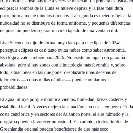
Hay dos ideas distintas que a veces se mezclan. La primera es física del
eclipse: la sombra de la Luna se mueve deprisa y la fase total dura
poco, normalmente minutos o menos. La segunda es meteorológica: la
nubosidad no se distribuye de forma uniforme, y pequeñas diferencias
de posición pueden separar un cielo tapado de una ventana útil.
Live Science lo dijo de forma muy clara para el eclipse de 2024:
perseguir eclipses es casi tanto evitar nubes como saber astronomía.
Esa lógica vale también para 2026. No existe un lugar con garantía
absoluta, pero sí hay zonas con climatología más favorable y, sobre
todo, situaciones en las que poder desplazarte unas decenas de
kilómetros —o unas millas náuticas— puede cambiar tus
probabilidades.
El agua influye porque modifica vientos, humedad, brisas costeras y
estabilidad local. A veces mejora la situación; a veces la empeora. En la
costa cantábrica y en sectores del Atlántico norte, el aire húmedo y la
orografía pueden favorecer nubosidad. En cambio, ciertos fiordos de
Groenlandia oriental pueden beneficiarse de aire más seco