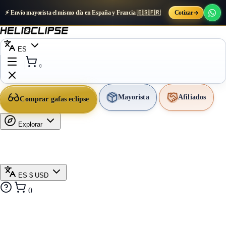
⚡ Envío mayorista el mismo día en España y Francia 🇪🇸🇫🇷
Cotizar
ES
0
Mayorista
Afiliados
Comprar gafas eclipse
Explorar
ES
$ USD
0