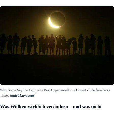
Why Some Say the Eclipse Is Best Experienced in a Crowd - The New York
Times
static01.nyt.com
Was Wolken wirklich verändern – und was nicht