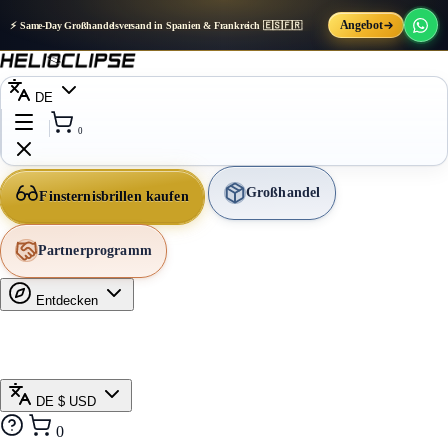
Angebot
⚡ Same-Day Großhandelsversand in Spanien & Frankreich 🇪🇸🇫🇷
DE
0
Großhandel
Finsternisbrillen kaufen
Partnerprogramm
Entdecken
DE
$ USD
0