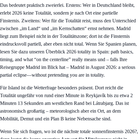
Das bedeutet praktisch zweierlei. Erstens: Wer in Deutschland bleibt,
erlebt 2026 keine Totalität, sondern je nach Ort eine partielle
Finsternis. Zweitens: Wer für die Totalität reist, muss den Unterschied
zwischen „im Land“ und „im Kernschatten“ ernst nehmen. Madrid
liegt zum Beispiel nicht in der Totalitätszone; dort ist die Finsternis
eindrucksvoll partiell, aber eben nicht total. Wenn Sie Spanien planen,
lesen Sie dazu unseren Überblick
2026 totality in Spain: path basics,
timing, and what “on the centerline” really means
und – falls Ihre
Reisegruppe Madrid im Blick hat –
Madrid in August 2026: a serious
partial eclipse—without pretending you are in totality
.
Für Island ist die Wetterfrage besonders präsent. Dort reicht die
Totalität ungefähr von rund einer Minute in Reykjavík bis zu etwa 2
Minuten 13 Sekunden am westlichen Rand bei Látrabjarg. Das ist
astronomisch großartig – meteorologisch aber ein Ort, an dem
Mobilität, Demut und ein Plan B keine Nebensache sind.
Wenn Sie sich fragen, wo ist die nächste totale sonnenfinsternis 2026?,