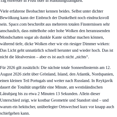
Tag entweder in Frust oder in Handlungsfähigkeit.
Viele erfahrene Beobachter kennen beides. Selbst unter dichter
Bewölkung kann der Einbruch der Dunkelheit noch eindrucksvoll
sein. Space.com beschreibt aus mehreren totalen Finsternissen sehr
anschaulich, dass mittelhohe oder hohe Wolken den heranrasenden
Mondschatten sogar als dunkle Kante sichtbar machen können,
während tiefe, dicke Wolken eher wie ein riesiger Dimmer wirken:
Das Licht geht unnatürlich schnell herunter und wieder hoch. Das ist
nicht die Idealversion – aber es ist auch nicht „nichts“.
Für 2026 gilt zusätzlich: Die nächste totale Sonnenfinsternis am 12.
August 2026 zieht über Grönland, Island, den Atlantik, Nordspanien,
einen kleinen Teil Portugals und weiter nach Russland. In Reykjavík
dauert die Totalität ungefähr eine Minute, am westisländischen
Látrabjarg bis zu etwa 2 Minuten 13 Sekunden. Allein dieser
Unterschied zeigt, wie kostbar Geometrie und Standort sind – und
warum ein hektischer, unüberlegter Ortswechsel kurz vor knapp auch
schiefgehen kann.